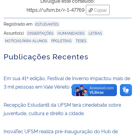
Divulgue este conteúdo:
https://ufsm.br/r-1-47769
Copiar
para área de trans
Registrado em
ESTUDANTES
,
,
,
Assunto(s):
DISSERTAÇÕES
HUMANIDADES
LETRAS
,
,
NOTÍCIAS PARA ALUNOS
PPGLETRAS
TESES
Publicações Recentes
Em sua 41ª edição, Festival de Inverno impactou mais de
3 mil pessoas em Vale Vêneto e Santa Maria
Recepção Estudantil da UFSM terá cinedebate sobre
juventude, cultura e direito à cidade
InovaTec UFSM realiza pré-inauguração do Hub de