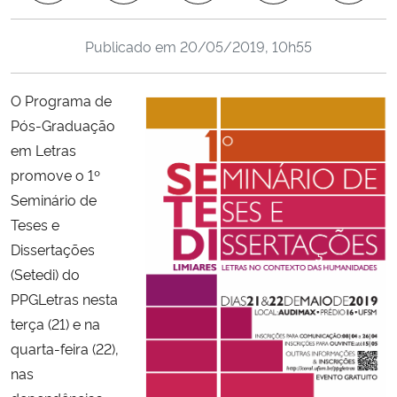
Ministério da Cidadania
Publicado em
20/05/2019, 10h55
Ministério da Saúde
O Programa de
Ministério de Minas e Energia
Pós-Graduação
em Letras
Ministério da Ciência, Tecnologia, Inovações e Comunicações
promove o 1º
Seminário de
Ministério do Meio Ambiente
Teses e
Dissertações
Ministério do Turismo
(Setedi) do
PPGLetras nesta
Ministério do Desenvolvimento Regional
terça (21) e na
Controladoria-Geral da União
quarta-feira (22),
nas
Ministério da Mulher, da Família e dos Direitos Humanos