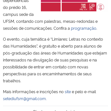
dependências
do prédio 16,
Secretaria-Geral
campus sede da
UFSM, contando com palestras, mesas-redondas e
Secretaria de Governo
sessões de comunicações. Confira a
programação
.
Gabinete de Segurança Institucional
O evento, cuja temática é “Limiares: Letras no contexto
das Humanidades”, é gratuito
e aberto para alunos de
Advocacia-Geral da União
pós-graduação das áreas de Humanidades que estejam
interessados na divulgação de suas pesquisas e na
Banco Central do Brasil
possibilidade de entrar em contato com novas
perspectivas para os encaminhamentos de seus
Planalto
trabalhos.
Mais informações e inscrições no
site
e pelo e-mail
setediufsm@gmail.com.