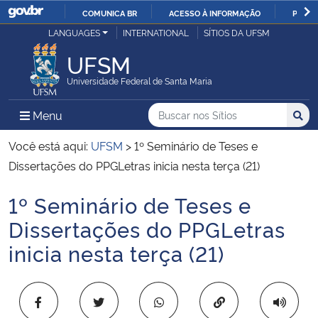
COMUNICA BR
ACESSO À INFORMAÇÃO
PARTI
Casa Civil
LANGUAGES
INTERNATIONAL
SÍTIOS DA UFSM
IR
PARA
UFSM
Ministério da Justiça e Segurança Pública
O
Universidade Federal de Santa Maria
CONTEÚDO
Ministério da Defesa
Buscar no nos Sítios
Busca
Busca:
Menu Principal do Sítio
Menu
Busc
Ministério das Relações Exteriores
Você está aqui:
UFSM
>
1º Seminário de Teses e
Dissertações do PPGLetras inicia nesta terça (21)
Ministério da Economia
1º Seminário de Teses e
Início do conteúdo
Ministério da Infraestrutura
Dissertações do PPGLetras
inicia nesta terça (21)
Ministério da Agricultura, Pecuária e Abastecimento
Ministério da Educação
Copiar para área 