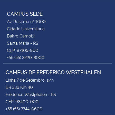
TikTok
Instagram
Facebook
Twitter
YouTube
LinkedIn
RSS
CAMPUS SEDE
Av. Roraima nº 1000
Cidade Universitária
Bairro Camobi
Santa Maria - RS
CEP: 97105-900
+55 (55) 3220-8000
CAMPUS DE FREDERICO WESTPHALEN
Linha 7 de Setembro, s/n
BR 386 Km 40
Frederico Westphalen - RS
CEP: 98400-000
+55 (55) 3744-0600