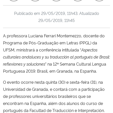
Ministério da Cidadania
Publicado em
29/05/2019, 11h43
. Atualizado
Ministério da Saúde
29/05/2019, 11h45
Ministério de Minas e Energia
A professora Luciana Ferrari Montemezzo, docente do
Programa de Pós-Graduação em Letras (PPGL) da
Ministério da Ciência, Tecnologia, Inovações e Comunicações
UFSM, ministrará a conferência intitulada “
Aspectos
culturales andaluces y su traducción al portugués de Brasil:
Ministério do Meio Ambiente
reflexiones y soluciones
” na 12ª Semana Cultural Lengua
Portuguesa 2019: Brasil, em Granada, na Espanha.
Ministério do Turismo
O evento ocorre nesta quinta (30) e sexta-feira (31), na
Ministério do Desenvolvimento Regional
Universidad de Granada, e contará com a participação
de professores universitários brasileiros que se
Controladoria-Geral da União
encontram na Espanha, além dos alunos do curso de
português da Facultad de Traducción e Interpretación.
Ministério da Mulher, da Família e dos Direitos Humanos