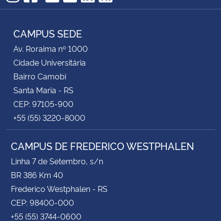
TikTok
Instagram
Facebook
Twitter
YouTube
LinkedIn
RSS
CAMPUS SEDE
Av. Roraima nº 1000
Cidade Universitária
Bairro Camobi
Santa Maria - RS
CEP: 97105-900
+55 (55) 3220-8000
CAMPUS DE FREDERICO WESTPHALEN
Linha 7 de Setembro, s/n
BR 386 Km 40
Frederico Westphalen - RS
CEP: 98400-000
+55 (55) 3744-0600