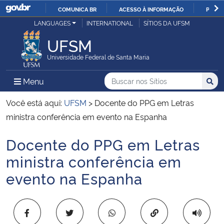
COMUNICA BR
ACESSO À INFORMAÇÃO
PARTI
Casa Civil
LANGUAGES
INTERNATIONAL
SÍTIOS DA UFSM
IR
PARA
UFSM
Ministério da Justiça e Segurança Pública
O
Universidade Federal de Santa Maria
CONTEÚDO
Ministério da Defesa
Buscar no nos Sítios
Busca
Busca:
Menu Principal do Sítio
Menu
Busc
Ministério das Relações Exteriores
Você está aqui:
UFSM
>
Docente do PPG em Letras
ministra conferência em evento na Espanha
Ministério da Economia
Docente do PPG em Letras
Início do conteúdo
Ministério da Infraestrutura
ministra conferência em
evento na Espanha
Ministério da Agricultura, Pecuária e Abastecimento
Ministério da Educação
Copiar para área 