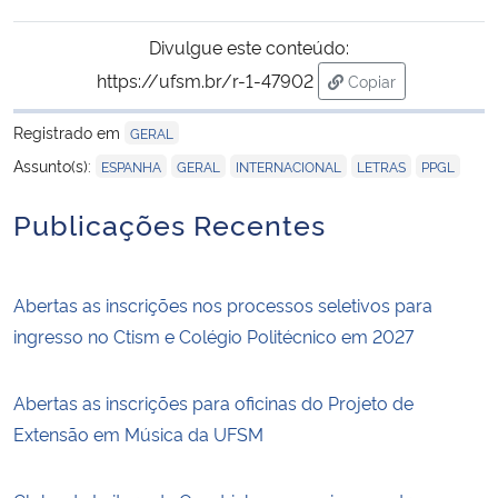
Divulgue este conteúdo:
Secretaria-Geral
https://ufsm.br/r-1-47902
Copiar
para área de trans
Secretaria de Governo
Registrado em
GERAL
,
,
,
,
Assunto(s):
ESPANHA
GERAL
INTERNACIONAL
LETRAS
PPGL
Gabinete de Segurança Institucional
Publicações Recentes
Advocacia-Geral da União
Banco Central do Brasil
Abertas as inscrições nos processos seletivos para
ingresso no Ctism e Colégio Politécnico em 2027
Planalto
Abertas as inscrições para oficinas do Projeto de
Extensão em Música da UFSM