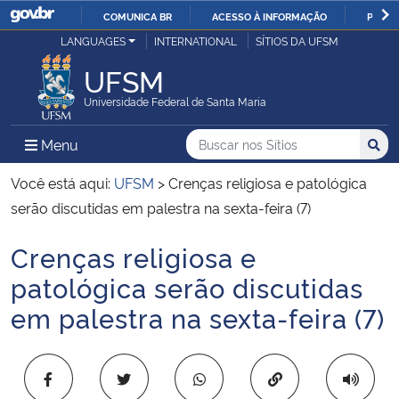
COMUNICA BR
ACESSO À INFORMAÇÃO
PARTI
Casa Civil
LANGUAGES
INTERNATIONAL
SÍTIOS DA UFSM
IR
PARA
UFSM
Ministério da Justiça e Segurança Pública
O
Universidade Federal de Santa Maria
CONTEÚDO
Ministério da Defesa
Buscar no nos Sítios
Busca
Busca:
Menu Principal do Sítio
Menu
Busc
Ministério das Relações Exteriores
Você está aqui:
UFSM
>
Crenças religiosa e patológica
serão discutidas em palestra na sexta-feira (7)
Ministério da Economia
Crenças religiosa e
Início do conteúdo
Ministério da Infraestrutura
patológica serão discutidas
em palestra na sexta-feira (7)
Ministério da Agricultura, Pecuária e Abastecimento
Ministério da Educação
Copiar para área 