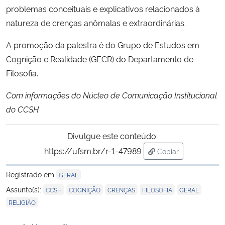
problemas conceituais e explicativos relacionados à
natureza de crenças anômalas e extraordinárias.
Secretaria-Geral
A promoção da palestra é do Grupo de Estudos em
Secretaria de Governo
Cognição e Realidade (GECR) do Departamento de
Filosofia.
Gabinete de Segurança Institucional
Com informações do Núcleo de Comunicação Institucional
Advocacia-Geral da União
do CCSH
Banco Central do Brasil
Divulgue este conteúdo:
https://ufsm.br/r-1-47989
Copiar
Planalto
para área de trans
Registrado em
GERAL
,
,
,
,
,
Assunto(s):
CCSH
COGNIÇÃO
CRENÇAS
FILOSOFIA
GERAL
RELIGIÃO