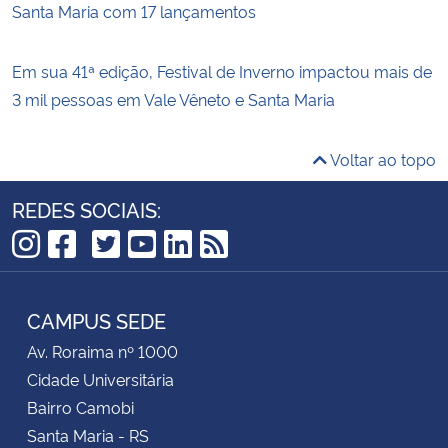
Santa Maria com 17 lançamentos
Em sua 41ª edição, Festival de Inverno impactou mais de
3 mil pessoas em Vale Vêneto e Santa Maria
Voltar ao topo
REDES SOCIAIS:
TikTok
Instagram
Facebook
Twitter
YouTube
LinkedIn
RSS
CAMPUS SEDE
Av. Roraima nº 1000
Cidade Universitária
Bairro Camobi
Santa Maria - RS