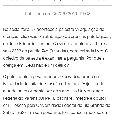
Ministério da Cidadania
Publicado em
05/06/2019, 11h08
Ministério da Saúde
Na sexta-feira (7), acontece a palestra “A aquisição de
Ministério de Minas e Energia
crenças religiosas e a atribuição de crenças patológicas”,
de José Eduardo Porcher. O evento acontece às 14h, na
Ministério da Ciência, Tecnologia, Inovações e Comunicações
sala 2323 do prédio 74A (3º andar), com entrada livre. O
objetivo da palestra é examinar a pergunta ‘Por que a
Ministério do Meio Ambiente
crença em Deus não é um delírio?’
Ministério do Turismo
O palestrante é pesquisador de pós-doutorado na
Faculdade Jesuíta de Filosofia e Teologia (Faje), tendo
Ministério do Desenvolvimento Regional
atuado anteriormente por dois anos na Universidade
Federal do Paraná (UFPR). É bacharel, mestre e doutor
Controladoria-Geral da União
em Filosofia pela Universidade Federal do Rio Grande do
Sul (UFRGS). Em sua pesquisa, tem concentrado-se em
Ministério da Mulher, da Família e dos Direitos Humanos