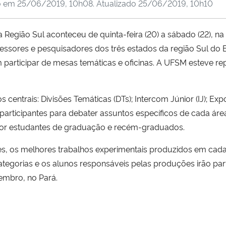
o em
25/06/2019, 10h08
. Atualizado
25/06/2019, 10h10
gião Sul aconteceu de quinta-feira (20) a sábado (22), na Un
ofessores e pesquisadores dos três estados da região Sul do 
participar de mesas temáticas e oficinas. A UFSM esteve re
centrais: Divisões Temáticas (DTs); Intercom Júnior (IJ); Ex
rticipantes para debater assuntos específicos de cada áre
 por estudantes de graduação e recém-graduados.
s, os melhores trabalhos experimentais produzidos em ca
tegorias e os alunos responsáveis pelas produções irão par
embro, no Pará.