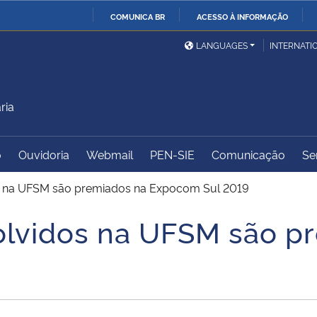
COMUNICA BR
ACESSO À INFORMAÇÃO
Ministério da Defesa
Ministério das Relações
Mini
IR
LANGUAGES
INTERNATI
Exteriores
PARA
O
Ministério da Cidadania
Ministério da Saúde
Mini
CONTEÚDO
ria
o
Ouvidoria
Webmail
PEN-SIE
Comunicação
Se
Ministério do
Controladoria-Geral da
Mini
Desenvolvimento Regional
União
Famí
s na UFSM são premiados na Expocom Sul 2019
Hum
olvidos na UFSM são p
Advocacia-Geral da União
Banco Central do Brasil
Plan
9