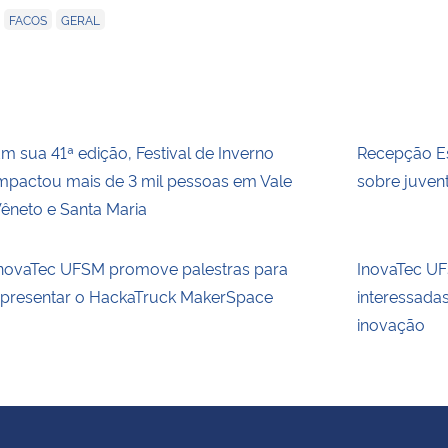
,
,
FACOS
GERAL
m sua 41ª edição, Festival de Inverno
Recepção Es
mpactou mais de 3 mil pessoas em Vale
sobre juvent
êneto e Santa Maria
novaTec UFSM promove palestras para
InovaTec UFS
presentar o HackaTruck MakerSpace
interessada
inovação