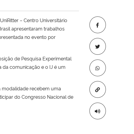
iRitter – Centro Universitário
Brasil apresentaram trabalhos
presentada no evento por
posição de Pesquisa Experimental
a da comunicação e o IJ é um
da modalidade recebem uma
Copiar para áre
ticipar do Congresso Nacional de