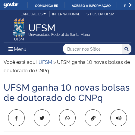
COMUNICA BR
ACESSO À INFORMAÇÃO
PARTI
Casa Civil
LANGUAGES
INTERNATIONAL
SÍTIOS DA UFSM
IR
PARA
UFSM
Ministério da Justiça e Segurança Pública
O
Universidade Federal de Santa Maria
CONTEÚDO
Ministério da Defesa
Buscar no nos Sítios
Busca
Busca:
Menu Principal do Sítio
Menu
Busc
Ministério das Relações Exteriores
Você está aqui:
UFSM
>
UFSM ganha 10 novas bolsas de
doutorado do CNPq
Ministério da Economia
UFSM ganha 10 novas bolsas
Início do conteúdo
Ministério da Infraestrutura
de doutorado do CNPq
Ministério da Agricultura, Pecuária e Abastecimento
Copiar para área 
Ministério da Educação