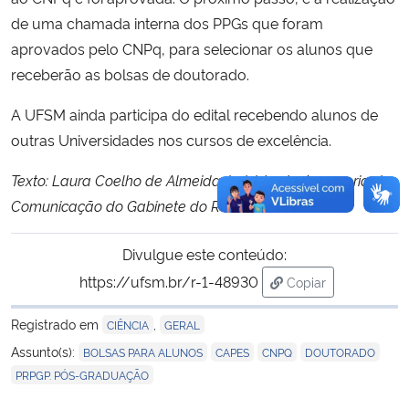
de uma chamada interna dos PPGs que foram
aprovados pelo CNPq, para selecionar os alunos que
receberão as bolsas de doutorado.
A UFSM ainda participa do edital recebendo alunos de
outras Universidades nos cursos de excelência.
Texto: Laura Coelho de Almeida, bolsista da Assessoria de
Comunicação do Gabinete do Reitor da UFSM
Divulgue este conteúdo:
https://ufsm.br/r-1-48930
Copiar
para área de trans
Registrado em
,
CIÊNCIA
GERAL
,
,
,
,
Assunto(s):
BOLSAS PARA ALUNOS
CAPES
CNPQ
DOUTORADO
PRPGP. PÓS-GRADUAÇÃO