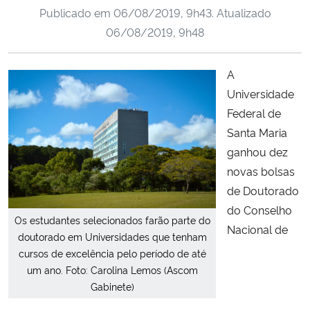
Publicado em
06/08/2019, 9h43
. Atualizado
Ministério da Cidadania
06/08/2019, 9h48
Ministério da Saúde
A
Ministério de Minas e Energia
Universidade
Federal de
Ministério da Ciência, Tecnologia, Inovações e Comunicações
Santa Maria
ganhou dez
Ministério do Meio Ambiente
novas bolsas
de Doutorado
Ministério do Turismo
do Conselho
Os estudantes selecionados farão parte do
Nacional de
Ministério do Desenvolvimento Regional
doutorado em Universidades que tenham
cursos de excelência pelo período de até
Controladoria-Geral da União
um ano. Foto: Carolina Lemos (Ascom
Gabinete)
Ministério da Mulher, da Família e dos Direitos Humanos