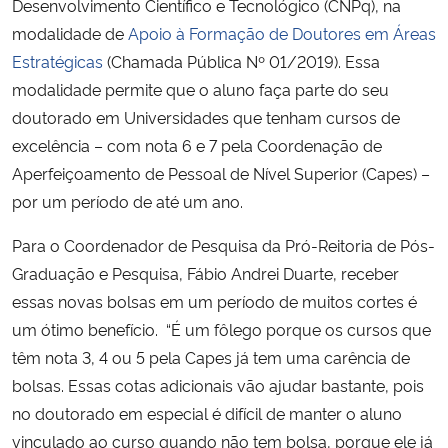
Desenvolvimento Científico e Tecnológico (CNPq), na
modalidade de
Apoio à Formação de Doutores em Áreas
Secretaria-Geral
Estratégicas
(
Chamada Pública Nº 01/2019
).
Essa
modalidade permite que o aluno faça parte do seu
Secretaria de Governo
doutorado em Universidades que tenham cursos de
excelência – com nota 6 e 7 pela Coordenação de
Gabinete de Segurança Institucional
Aperfeiçoamento de Pessoal de Nível Superior (Capes) –
por um período de até um ano.
Advocacia-Geral da União
Para o Coordenador de Pesquisa da Pró-Reitoria de Pós-
Banco Central do Brasil
Graduação e Pesquisa, Fábio Andrei Duarte, receber
essas novas bolsas em um período de muitos cortes é
Planalto
um ótimo benefício. “É um fôlego porque os cursos que
têm nota 3, 4 ou 5 pela Capes já tem uma carência de
bolsas. Essas cotas adicionais vão ajudar bastante, pois
no doutorado em especial é difícil de manter o aluno
vinculado ao curso quando não tem bolsa, porque ele já