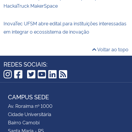
HackaTruck MakerSpace
InovaTec UFSM abre edital para instituições interessadas
em integrar o ecossistema de inovação
Voltar ao topo
REDES SOCIAIS:
TikTok
Instagram
Facebook
Twitter
YouTube
LinkedIn
RSS
CAMPUS SEDE
Av. Roraima nº 1000
Cidade Universitária
Bairro Camobi
Santa Maria - RS