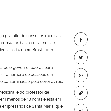
iço gratuito de consultas médicas
nsultar, basta entrar no site,
vos, instituída no Brasil, com
da pelo governo federal, para
uzir o número de pessoas em
 de contaminação pelo coronavírus.
Medicina, e do professor de
Copiar para áre
do em menos de 48 horas e está em
 empresários de Santa Maria, que