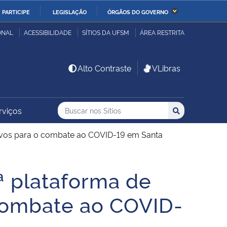
PARTICIPE
LEGISLAÇÃO
ÓRGÃOS DO GOVERNO
stério da Economia
Ministério da Infraestrutura
ONAL
ACESSIBILIDADE
SÍTIOS DA UFSM
ÁREA RESTRITA
stério de Minas e Energia
Ministério da Ciência,
Alto Contraste
VLibras
Tecnologia, Inovações e
Comunicações
Buscar no nos Sítios
Busca
Busca:
rviços
Buscar
stério da Mulher, da
Secretaria-Geral
lia e dos Direitos
tivos para o combate ao COVID-19 em Santa
anos
ª plataforma de
alto
 combate ao COVID-