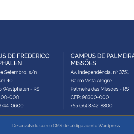
S DE FREDERICO
CAMPUS DE PALMEIR
PHALEN
MISSÕES
de Setembro, s/n
Av. Independência, nº 3751
Km 40
Bairro Vista Alegre
o Westphalen - RS
Palmeira das Missões - RS
400-000
CEP: 98300-000
 3744-0600
+55 (55) 3742-8800
Desenvolvido com o CMS de código aberto
Wordpress