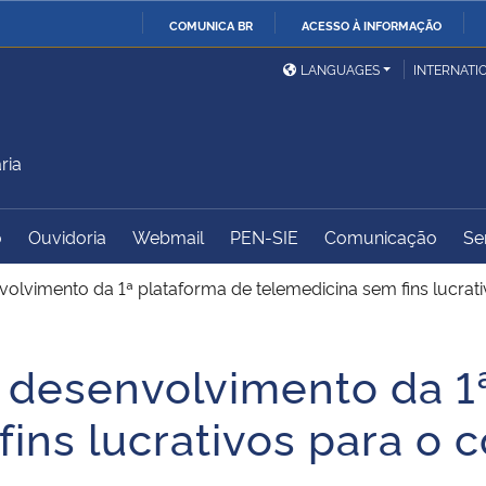
COMUNICA BR
ACESSO À INFORMAÇÃO
Ministério da Defesa
Ministério das Relações
Mini
IR
LANGUAGES
INTERNATI
Exteriores
PARA
O
Ministério da Cidadania
Ministério da Saúde
Mini
CONTEÚDO
ria
o
Ouvidoria
Webmail
PEN-SIE
Comunicação
Se
Ministério do
Controladoria-Geral da
Mini
Desenvolvimento Regional
União
Famí
volvimento da 1ª plataforma de telemedicina sem fins lucra
Hum
 desenvolvimento da 1
Advocacia-Geral da União
Banco Central do Brasil
Plan
fins lucrativos para o