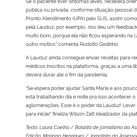
Se o paciente tiver sintomas leves, receberá or
pública ou privada, conforme situação pessoal 
Pronto Atendimento (UPA) pelo SUS, assim como o
pela Lauduz, por exemplo, nos deu um feedback e
muito bom, porque ela não ficou esperando na UP
outro motivo.” comenta Rodolfo Godinho.
A Lauduz ainda consegue enviar receitas para re
médicos inscritos na plataforma, graças a uma l
deverá durar até o fim da pandemia.
“Se espera poder ajudar Santa Maria e aos poucos
está trabalhando dia e noite pra isso acontecer 
aglomerações. Esse é o poder da Lauduz! Levar
para iniciar.” finaliza Wilson Zatt idealizador da pl
Texto: Laura Coelho / Bolsista de jornalismo da 
Edição: Mariana Henriques / Jornalista da Assess