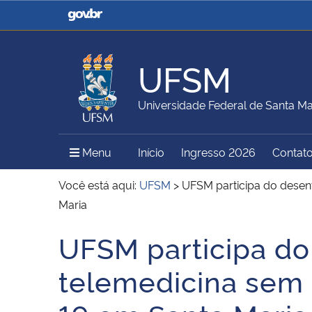
Casa Civil
Ministério da Justiça e
Segurança Pública
UFSM
Ministério da Agricultura,
Ministério da Educação
Universidade Federal de Santa Ma
Pecuária e Abastecimento
Menu Principal do Sítio
Menu
Início
Ingresso 2026
Contat
Ministério do Meio Ambiente
Ministério do Turismo
Você está aqui:
UFSM
>
UFSM participa do desen
Maria
UFSM participa do
Secretaria de Governo
Gabinete de Segurança
Início do conteúdo
Institucional
telemedicina sem 