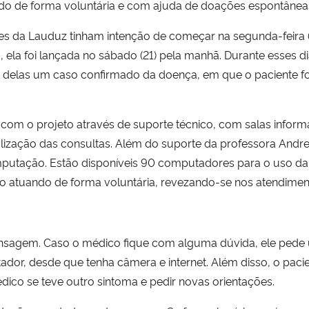
do de forma voluntária e com ajuda de doações espontânea
es da Lauduz tinham intenção de começar na segunda-feira 
 ela foi lançada no sábado (21) pela manhã. Durante esses d
 delas um caso confirmado da doença, em que o paciente fo
com o projeto através de suporte técnico, com salas infor
alização das consultas. Além do suporte da professora Andr
utação. Estão disponíveis 90 computadores para o uso da 
o atuando de forma voluntária, revezando-se nos atendimen
mensagem. Caso o médico fique com alguma dúvida, ele ped
ador, desde que tenha câmera e internet. Além disso, o paci
dico se teve outro sintoma e pedir novas orientações.