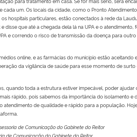
ientação para tratamento em casa. Se for mais sério, será e
de cada um. Os locais da cidade, como o Pronto Atendimento
s hospitais particulares, estão conectados à rede da Laud
 disse que até a chegada dela lá na UPA e o atendimento, 
A e correndo o risco de transmissão da doença para outro p
médios online, e as farmácias do município estão aceitando 
iberação da vigilância de saúde para esse momento de surto
, quando toda a estrutura estiver impecável, poder ajudar o
o mais rápido, pois sabemos da importância do isolamento e 
 o atendimento de qualidade e rápido para a população. Ho
ataforma.
Assessoria de Comunicação do Gabinete do Reitor
oria de Comunicação do Gabinete do Reitor