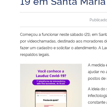
19 em Santa Maria
Publicad
Começou a funcionar neste sábado (21), em Sant
por videochamadas, destinado aos moradores do m
fazer um cadastro e solicitar o atendimento. A Lau
respaldos legais.
A medida é
ajudar no 
postos de 
A ideia do
infectolog
constante 