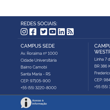
REDES SOCIAIS:
TikTok
Instagram
Facebook
Twitter
YouTube
LinkedIn
RSS
CAMPUS SEDE
CAMPU
WEST
Av. Roraima nº 1000
Linha 7 
Cidade Universitária
BR 386 
Bairro Camobi
Frederic
Santa Maria - RS
CEP: 98
CEP: 97105-900
+55 (55)
+55 (55) 3220-8000
Acesso à
Informação