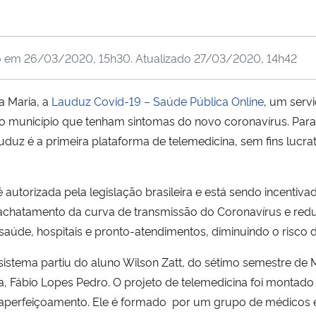
o em
26/03/2020, 15h30
. Atualizado
27/03/2020, 14h42
a Maria, a
Lauduz Covid-19 – Saúde Pública Online
, um serv
unicípio que tenham sintomas do novo coronavírus. Para co
duz é a primeira plataforma de telemedicina, sem fins lucrati
 autorizada pela legislação brasileira e está sendo incentiva
achatamento da curva de transmissão do Coronavírus e red
saúde, hospitais e pronto-atendimentos, diminuindo o risco
 sistema partiu do aluno Wilson Zatt, do sétimo semestre de 
ia, Fábio Lopes Pedro. O projeto de telemedicina foi monta
aperfeiçoamento. Ele é formado por um grupo de médicos e