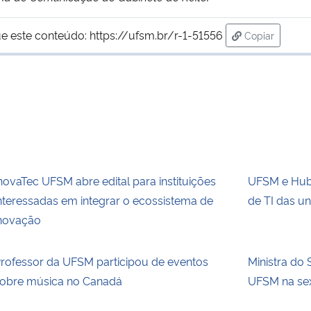
e este conteúdo:
https://ufsm.br/r-1-51556
Copiar
para área de
novaTec UFSM abre edital para instituições
UFSM e Hub.
nteressadas em integrar o ecossistema de
de TI das un
novação
rofessor da UFSM participou de eventos
Ministra do 
obre música no Canadá
UFSM na sext