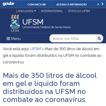
COMUNICA BR
ACESSO À INFORMAÇÃO
PARTI
Casa Civil
LANGUAGES
INTERNATIONAL
SÍTIOS DA UFSM
IR
PARA
UFSM
Ministério da Justiça e Segurança Pública
O
Universidade Federal de Santa Maria
CONTEÚDO
Ministério da Defesa
Buscar no nos Sítios
Busca
Busca:
Menu Principal do Sítio
Menu
Busc
Ministério das Relações Exteriores
Você está aqui:
UFSM
>
Mais de 350 litros de álcool em
gel e líquido foram distribuídos na UFSM no combate ao
Ministério da Economia
coronavírus
Mais de 350 litros de álcool
Ministério da Infraestrutura
Início do conteúdo
em gel e líquido foram
Ministério da Agricultura, Pecuária e Abastecimento
distribuídos na UFSM no
combate ao coronavírus
Ministério da Educação