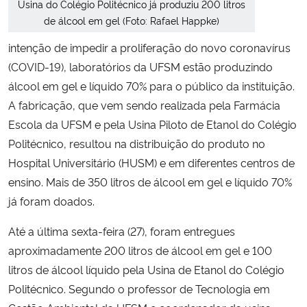
Usina do Colégio Politécnico já produziu 200 litros
de álcool em gel (Foto: Rafael Happke)
Secretaria-Geral
intenção de impedir a proliferação do novo coronavírus
(COVID-19), laboratórios da UFSM estão produzindo
Secretaria de Governo
álcool em gel e líquido 70% para o público da instituição.
A fabricação, que vem sendo realizada pela Farmácia
Gabinete de Segurança Institucional
Escola da UFSM e pela Usina Piloto de Etanol do Colégio
Advocacia-Geral da União
Politécnico, resultou na distribuição do produto no
Hospital Universitário (HUSM) e em diferentes centros de
Banco Central do Brasil
ensino. Mais de 350 litros de álcool em gel e líquido 70%
já foram doados.
Planalto
Até a última sexta-feira (27), foram entregues
aproximadamente 200 litros de álcool em gel e 100
litros de álcool líquido pela Usina de Etanol do Colégio
Politécnico. Segundo o professor de Tecnologia em