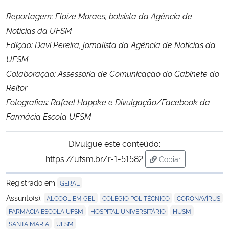
Reportagem: Eloíze Moraes, bolsista da Agência de
Notícias da UFSM
Edição: Davi Pereira, jornalista da Agência de Notícias da
UFSM
Colaboração: Assessoria de Comunicação do Gabinete do
Reitor
Fotografias: Rafael Happke e Divulgação/Facebook da
Farmácia Escola UFSM
Divulgue este conteúdo:
https://ufsm.br/r-1-51582
Copiar
para área de trans
Registrado em
GERAL
,
,
,
Assunto(s):
ALCOOL EM GEL
COLÉGIO POLITÉCNICO
CORONAVÍRUS
,
,
,
FARMÁCIA ESCOLA UFSM
HOSPITAL UNIVERSITÁRIO
HUSM
,
SANTA MARIA
UFSM