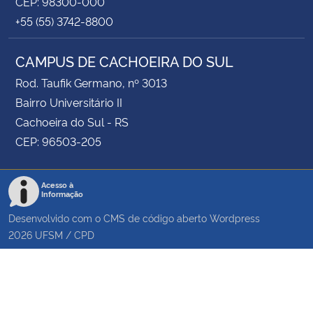
CEP: 98300-000
+55 (55) 3742-8800
CAMPUS DE CACHOEIRA DO SUL
Rod. Taufik Germano, nº 3013
Bairro Universitário II
Cachoeira do Sul - RS
CEP: 96503-205
Acesso à
Informação
Desenvolvido com o CMS de código aberto
Wordpress
2026
UFSM
/
CPD