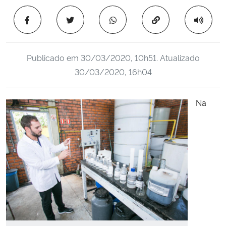
Ministério da Cidadania
Copiar para área 
Ministério da Saúde
Publicado em
30/03/2020, 10h51
. Atualizado
Ministério de Minas e Energia
30/03/2020, 16h04
Ministério da Ciência, Tecnologia, Inovações e Comunicações
Na
Ministério do Meio Ambiente
Ministério do Turismo
Ministério do Desenvolvimento Regional
Controladoria-Geral da União
Ministério da Mulher, da Família e dos Direitos Humanos