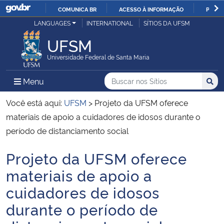
COMUNICA BR
ACESSO À INFORMAÇÃO
PARTI
Casa Civil
LANGUAGES
INTERNATIONAL
SÍTIOS DA UFSM
IR
PARA
UFSM
Ministério da Justiça e Segurança Pública
O
Universidade Federal de Santa Maria
CONTEÚDO
Ministério da Defesa
Buscar no nos Sítios
Busca
Busca:
Menu Principal do Sítio
Menu
Busc
Ministério das Relações Exteriores
Você está aqui:
UFSM
>
Projeto da UFSM oferece
materiais de apoio a cuidadores de idosos durante o
Ministério da Economia
período de distanciamento social
Projeto da UFSM oferece
Ministério da Infraestrutura
Início do conteúdo
materiais de apoio a
Ministério da Agricultura, Pecuária e Abastecimento
cuidadores de idosos
durante o período de
Ministério da Educação