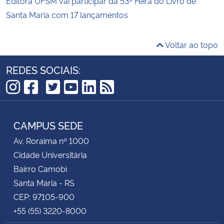
Editora UFSM vai participar da 53ª Feira do Livro de
Santa Maria com 17 lançamentos
Voltar ao topo
REDES SOCIAIS:
TikTok
Instagram
Facebook
Twitter
YouTube
LinkedIn
RSS
CAMPUS SEDE
Av. Roraima nº 1000
Cidade Universitária
Bairro Camobi
Santa Maria - RS
CEP: 97105-900
+55 (55) 3220-8000