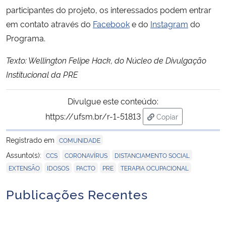
participantes do projeto, os interessados podem entrar
em contato através do
Facebook
e do
Instagram
do
Programa.
Texto: Wellington Felipe Hack, do Núcleo de Divulgação
Institucional da PRE
Divulgue este conteúdo:
https://ufsm.br/r-1-51813
Copiar
para área de trans
Registrado em
COMUNIDADE
,
,
,
Assunto(s):
CCS
CORONAVÍRUS
DISTANCIAMENTO SOCIAL
,
,
,
,
EXTENSÃO
IDOSOS
PACTO
PRE
TERAPIA OCUPACIONAL
Publicações Recentes