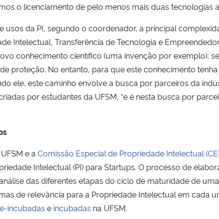
mos o licenciamento de pelo menos mais duas tecnologias 
e usos da PI, segundo o coordenador, a principal complexid
edade Intelectual, Transferência de Tecnologia e Empreende
ovo conhecimento científico (uma invenção por exemplo), se
 de proteção. No entanto, para que este conhecimento tenha
ndo ele, este caminho envolve a busca por parceiros da indú
iadas por estudantes da UFSM, “e é nesta busca por parce
ups
a UFSM e a
Comissão Especial de Propriedade Intelectual (C
priedade Intelectual (PI) para Startups. O processo de elabo
nálise das diferentes etapas do ciclo de maturidade de uma 
s temas de relevância para a Propriedade Intelectual em cad
é-incubadas
e
incubadas
na UFSM.