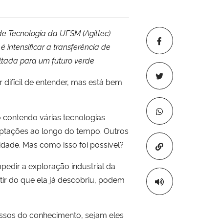
de Tecnologia da UFSM (Agittec)
intensificar a transferência de
tada para um futuro verde
difícil de entender, mas está bem
o contendo várias tecnologias
aptações ao longo do tempo. Outros
dade. Mas como isso foi possível?
Copiar para áre
edir a exploração industrial da
tir do que ela já descobriu, podem
essos do conhecimento, sejam eles