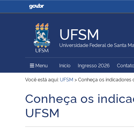
Casa Civil
Ministério da Justiça e
Segurança Pública
UFSM
Ministério da Agricultura,
Ministério da Educação
Universidade Federal de Santa Ma
Pecuária e Abastecimento
Menu Principal do Sítio
Menu
Início
Ingresso 2026
Contat
Ministério do Meio Ambiente
Ministério do Turismo
Você está aqui:
UFSM
>
Conheça os indicadores 
Conheça os indica
Início do conteúdo
Secretaria de Governo
Gabinete de Segurança
UFSM
Institucional