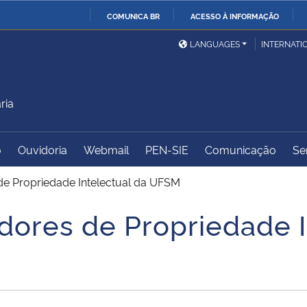
COMUNICA BR
ACESSO À INFORMAÇÃO
Ministério da Defesa
Ministério das Relações
Mini
IR
LANGUAGES
INTERNATI
Exteriores
PARA
O
Ministério da Cidadania
Ministério da Saúde
Mini
CONTEÚDO
ria
o
Ouvidoria
Webmail
PEN-SIE
Comunicação
Se
Ministério do
Controladoria-Geral da
Mini
Desenvolvimento Regional
União
Famí
de Propriedade Intelectual da UFSM
Hum
dores de Propriedade I
Advocacia-Geral da União
Banco Central do Brasil
Plan