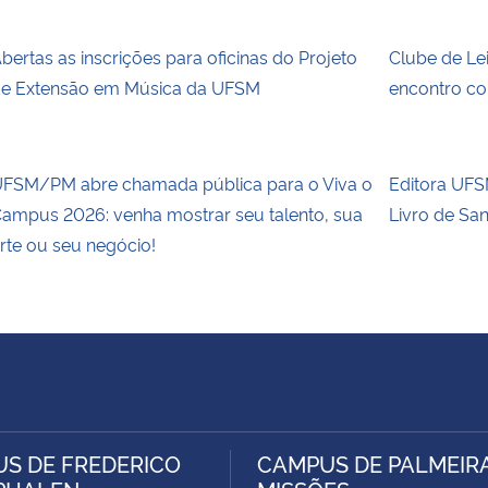
bertas as inscrições para oficinas do Projeto
Clube de Le
e Extensão em Música da UFSM
encontro co
FSM/PM abre chamada pública para o Viva o
Editora UFSM
ampus 2026: venha mostrar seu talento, sua
Livro de Sa
rte ou seu negócio!
S DE FREDERICO
CAMPUS DE PALMEIR