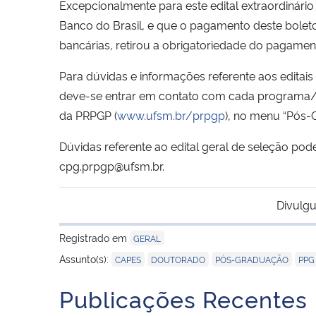
Excepcionalmente para este edital extraordinári
Banco do Brasil, e que o pagamento deste bolet
bancárias, retirou a obrigatoriedade do pagamen
Para dúvidas e informações referente aos editai
deve-se entrar em contato com cada programa/cu
da PRPGP (
www.ufsm.br/prpgp
), no menu “Pós-
Dúvidas referente ao edital geral de seleção p
cpg.prpgp@ufsm.br.
Divulgu
Registrado em
GERAL
,
,
,
Assunto(s):
CAPES
DOUTORADO
PÓS-GRADUAÇÃO
PPG
Publicações Recentes