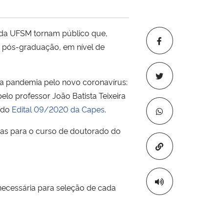
 da UFSM tornam público que,
 na pós-graduação, em nível de
 da pandemia pelo novo coronavírus:
pelo professor João Batista Teixeira
 do
Edital 09/2020 da Capes
.
gas para o curso de doutorado do
Copiar para áre
necessária para seleção de cada