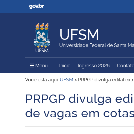
Casa Civil
Ministério da Justiça e
Segurança Pública
UFSM
Ministério da Agricultura,
Ministério da Educação
Universidade Federal de Santa Ma
Pecuária e Abastecimento
Menu Principal do Sítio
Menu
Início
Ingresso 2026
Contat
Ministério do Meio Ambiente
Ministério do Turismo
Você está aqui:
UFSM
>
PRPGP divulga edital ext
PRPGP divulga edi
Início do conteúdo
Secretaria de Governo
Gabinete de Segurança
de vagas em cotas
Institucional