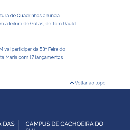
itura de Quadrinhos anuncia
m a leitura de Golias, de Tom Gauld
 vai participar da 53ª Feira do
nta Maria com 17 lançamentos
Voltar ao topo
A DAS
CAMPUS DE CACHOEIRA DO