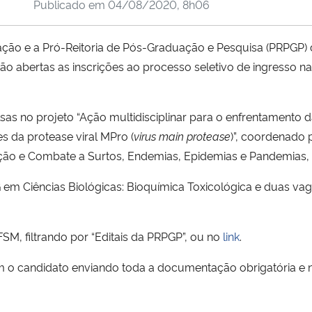
Publicado em
04/08/2020, 8h06
ão e a Pró-Reitoria de Pós-Graduação e Pesquisa (PRPGP)
starão abertas as inscrições ao processo seletivo de ingresso
lsas no projeto “Ação multidisciplinar para o enfrentamento
es da protease viral MPro (
virus main protease
)”, coordenado 
ão e Combate a Surtos, Endemias, Epidemias e Pandemias,
em Ciências Biológicas: Bioquímica Toxicológica e duas va
FSM, filtrando por “Editais da PRPGP”, ou no
link
.
om o candidato enviando toda a documentação obrigatória e 