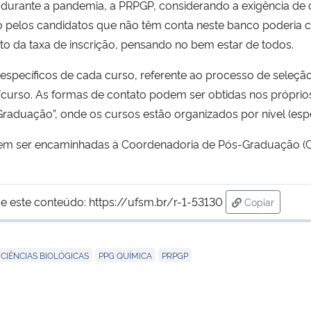
o durante a pandemia, a PRPGP, considerando a exigência de
o pelos candidatos que não têm conta neste banco poderia 
to da taxa de inscrição, pensando no bem estar de todos.
s específicos de cada curso, referente ao processo de seleç
rso. As formas de contato podem ser obtidas nos próprios 
Graduação”, onde os cursos estão organizados por nível (esp
odem ser encaminhadas à Coordenadoria de Pós-Graduação (C
e este conteúdo:
https://ufsm.br/r-1-53130
Copiar
para área de
,
,
 CIÊNCIAS BIOLÓGICAS
PPG QUÍMICA
PRPGP