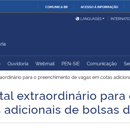
COMUNICA BR
ACESSO À INFORMAÇÃO
Ministério da Defesa
Ministério das Relações
Mini
IR
LANGUAGES
INTERNATI
Exteriores
PARA
O
Ministério da Cidadania
Ministério da Saúde
Mini
CONTEÚDO
ria
o
Ouvidoria
Webmail
PEN-SIE
Comunicação
Se
Ministério do
Controladoria-Geral da
Mini
Desenvolvimento Regional
União
Famí
raordinário para o preenchimento de vagas em cotas adicion
Hum
tal extraordinário par
Advocacia-Geral da União
Banco Central do Brasil
Plan
 adicionais de bolsas 