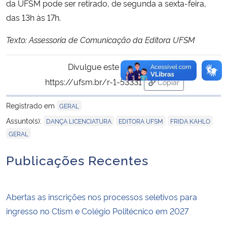
da UFSM pode ser retirado, de segunda a sexta-feira,
das 13h às 17h.
Texto: Assessoria de Comunicação da Editora UFSM
Divulgue este conteúdo:
https://ufsm.br/r-1-53331
Copiar
para área de trans
Registrado em
GERAL
,
,
,
Assunto(s):
DANÇA LICENCIATURA
EDITORA UFSM
FRIDA KAHLO
GERAL
Publicações Recentes
Abertas as inscrições nos processos seletivos para
ingresso no Ctism e Colégio Politécnico em 2027