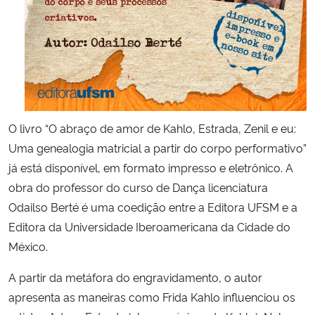
Secretaria-Geral
Secretaria de Governo
Gabinete de Segurança Institucional
O livro “O abraço de amor de Kahlo, Estrada, Zenil e eu:
Advocacia-Geral da União
Uma genealogia matricial a partir do corpo performativo”
já está disponível, em formato impresso e eletrônico. A
Banco Central do Brasil
obra do professor do curso de Dança licenciatura
Odailso Berté é uma coedição entre a Editora UFSM e a
Planalto
Editora da Universidade Iberoamericana da Cidade do
México.
A partir da metáfora do engravidamento, o autor
apresenta as maneiras como Frida Kahlo influenciou os