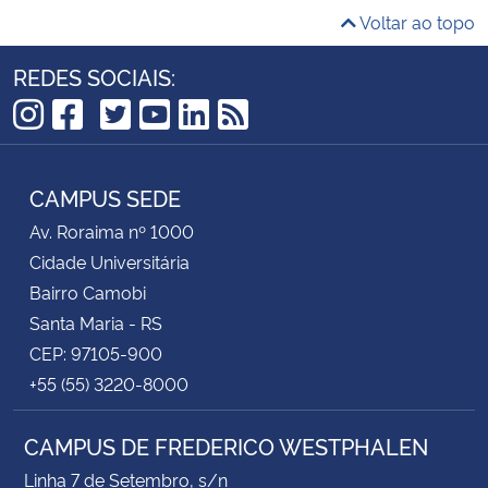
Voltar ao topo
REDES SOCIAIS:
TikTok
Instagram
Facebook
Twitter
YouTube
LinkedIn
RSS
CAMPUS SEDE
Av. Roraima nº 1000
Cidade Universitária
Bairro Camobi
Santa Maria - RS
CEP: 97105-900
+55 (55) 3220-8000
CAMPUS DE FREDERICO WESTPHALEN
Linha 7 de Setembro, s/n