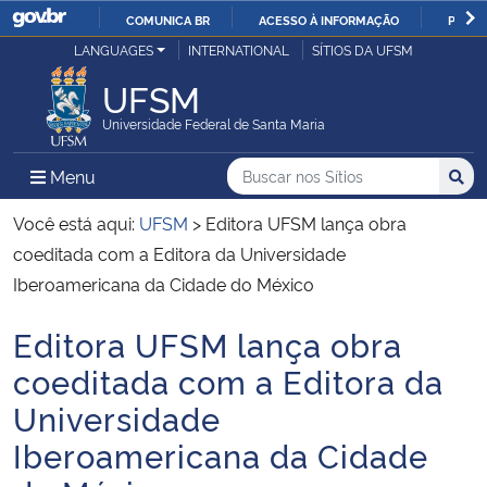
COMUNICA BR
ACESSO À INFORMAÇÃO
PARTI
Casa Civil
LANGUAGES
INTERNATIONAL
SÍTIOS DA UFSM
IR
PARA
UFSM
Ministério da Justiça e Segurança Pública
O
Universidade Federal de Santa Maria
CONTEÚDO
Ministério da Defesa
Buscar no nos Sítios
Busca
Busca:
Menu Principal do Sítio
Menu
Busc
Ministério das Relações Exteriores
Você está aqui:
UFSM
>
Editora UFSM lança obra
coeditada com a Editora da Universidade
Ministério da Economia
Iberoamericana da Cidade do México
Editora UFSM lança obra
Ministério da Infraestrutura
Início do conteúdo
coeditada com a Editora da
Ministério da Agricultura, Pecuária e Abastecimento
Universidade
Iberoamericana da Cidade
Ministério da Educação