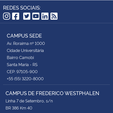
REDES SOCIAIS:
TikTok
Instagram
Facebook
Twitter
YouTube
LinkedIn
RSS
CAMPUS SEDE
Av. Roraima nº 1000
Cidade Universitária
Bairro Camobi
Santa Maria - RS
CEP: 97105-900
+55 (55) 3220-8000
CAMPUS DE FREDERICO WESTPHALEN
Linha 7 de Setembro, s/n
BR 386 Km 40