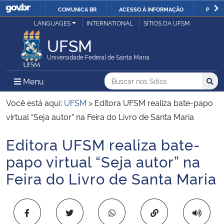
COMUNICA BR
ACESSO À INFORMAÇÃO
PARTI
Casa Civil
LANGUAGES
INTERNATIONAL
SÍTIOS DA UFSM
IR
PARA
UFSM
Ministério da Justiça e Segurança Pública
O
Universidade Federal de Santa Maria
CONTEÚDO
Ministério da Defesa
Buscar no nos Sítios
Busca
Busca:
Menu Principal do Sítio
Menu
Busc
Ministério das Relações Exteriores
Você está aqui:
UFSM
>
Editora UFSM realiza bate-papo
virtual “Seja autor” na Feira do Livro de Santa Maria
Ministério da Economia
Editora UFSM realiza bate-
Início do conteúdo
Ministério da Infraestrutura
papo virtual “Seja autor” na
Feira do Livro de Santa Maria
Ministério da Agricultura, Pecuária e Abastecimento
Ministério da Educação
Copiar para área 