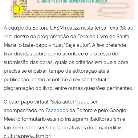
Secretaria-Geral
A equipe da Editora UFSM realiza nesta terça-feira (6), às
Secretaria de Governo
14h, dentro da programação da Feira do Livro de Santa
Maria, o bate-papo virtual “Seja autor”. A
live
pretende
Gabinete de Segurança Institucional
tirar dúvidas sobre como acontece o processo de
submissão das obras, quais os critérios em que a obra
Advocacia-Geral da União
precisa se encaixar, tempo de editoração até a
publicação, como acontece a revisão textual e
Banco Central do Brasil
diagramação do livro, entre outras questões pertinentes.
Planalto
O bate-papo virtual “Seja autor” pode ser
acompanhado no
Facebook
da Editora e pelo Google
Meet (o formulário está no Instagram @editoraufsm e
também pode ser solicitado através do email editais-
cultura.pre@ufsm.br).