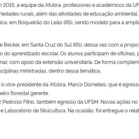
 2015, a equipe da Afubra, professores e acadêmicos da UF
dades rurais, além das atividades de educação ambiental. Es
nica, em Boqueirão do Leão (RS), sendo modelo para a ampl
pe Becker, em Santa Cruz do Sul (RS), dessa vez com a propos
to do aprendizado escolar. Os alunos participam de oficinas, 
inar, com apoio da extensão universitária. De forma complem
ciplinas ministradas, dentro dessa temática.
 o vice-presidente da Afubra, Marco Dornelles, que é egre
iro florestal gerente
z Pedroso Filho, também egresso da UFSM. Novas ações no r
Laboratório de Silvicultura. Na ocasião, foi entregue o relat