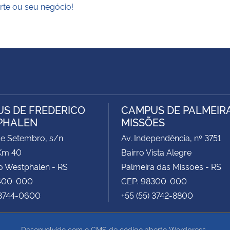
rte ou seu negócio!
S DE FREDERICO
CAMPUS DE PALMEIR
PHALEN
MISSÕES
de Setembro, s/n
Av. Independência, nº 3751
Km 40
Bairro Vista Alegre
o Westphalen - RS
Palmeira das Missões - RS
400-000
CEP: 98300-000
 3744-0600
+55 (55) 3742-8800
Desenvolvido com o CMS de código aberto
Wordpress