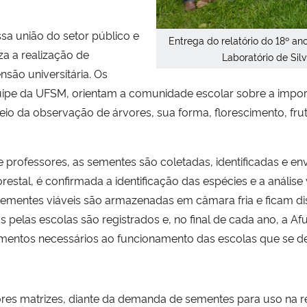
sa união do setor público e
Entrega do relatório do 18º a
iza a realização de
Laboratório de Silv
nsão universitária. O
s
uipe da UFSM, orientam a comunidade escolar sobre a impo
meio da observação de árvores, sua forma, florescimento, frut
 e professores, as sementes são coletadas, identificadas e 
orestal, é confirmada a identificação das espécies e a anális
sementes viáveis são armazenadas em câmara fria e ficam di
 pelas escolas são registrados e, no final de cada ano, a 
mentos necessários ao funcionamento das escolas que se d
rvores matrizes, diante da demanda de sementes para uso na 