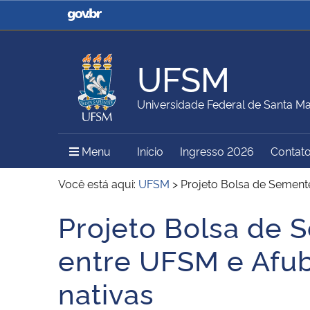
Casa Civil
Ministério da Justiça e
Segurança Pública
UFSM
Ministério da Agricultura,
Ministério da Educação
Universidade Federal de Santa Ma
Pecuária e Abastecimento
Menu Principal do Sítio
Menu
Início
Ingresso 2026
Contat
Ministério do Meio Ambiente
Ministério do Turismo
Você está aqui:
UFSM
>
Projeto Bolsa de Semente
Projeto Bolsa de 
Início do conteúdo
Secretaria de Governo
Gabinete de Segurança
entre UFSM e Afubr
Institucional
nativas