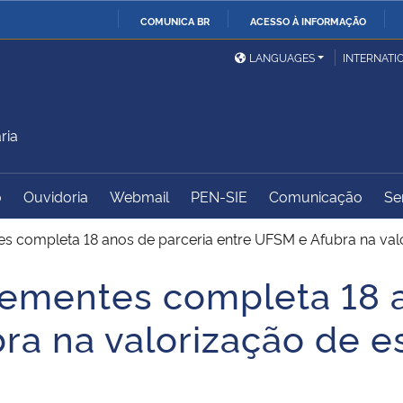
COMUNICA BR
ACESSO À INFORMAÇÃO
Ministério da Defesa
Ministério das Relações
Mini
IR
LANGUAGES
INTERNATI
Exteriores
PARA
O
Ministério da Cidadania
Ministério da Saúde
Mini
CONTEÚDO
ria
o
Ouvidoria
Webmail
PEN-SIE
Comunicação
Se
Ministério do
Controladoria-Geral da
Mini
Desenvolvimento Regional
União
Famí
s completa 18 anos de parceria entre UFSM e Afubra na valor
Hum
Sementes completa 18 
Advocacia-Geral da União
Banco Central do Brasil
Plan
a na valorização de es