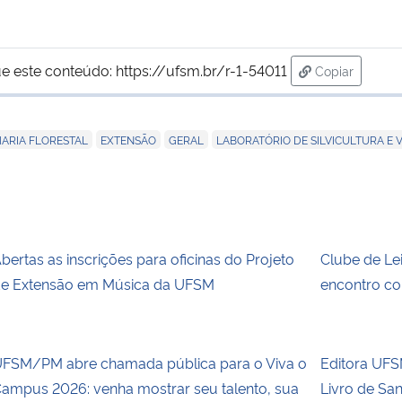
e este conteúdo:
https://ufsm.br/r-1-54011
Copiar
para área de
,
,
,
ARIA FLORESTAL
EXTENSÃO
GERAL
LABORATÓRIO DE SILVICULTURA E 
bertas as inscrições para oficinas do Projeto
Clube de Le
e Extensão em Música da UFSM
encontro co
FSM/PM abre chamada pública para o Viva o
Editora UFSM
ampus 2026: venha mostrar seu talento, sua
Livro de Sa