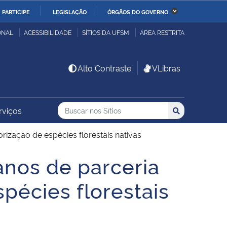
PARTICIPE
LEGISLAÇÃO
ÓRGÃOS DO GOVERNO
stério da Economia
Ministério da Infraestrutura
ONAL
ACESSIBILIDADE
SÍTIOS DA UFSM
ÁREA RESTRITA
stério de Minas e Energia
Ministério da Ciência,
Alto Contraste
VLibras
Tecnologia, Inovações e
Comunicações
Buscar no nos Sítios
Busca
Busca:
rviços
Buscar
stério da Mulher, da
Secretaria-Geral
lia e dos Direitos
ização de espécies florestais nativas
anos
anos de parceria
alto
pécies florestais