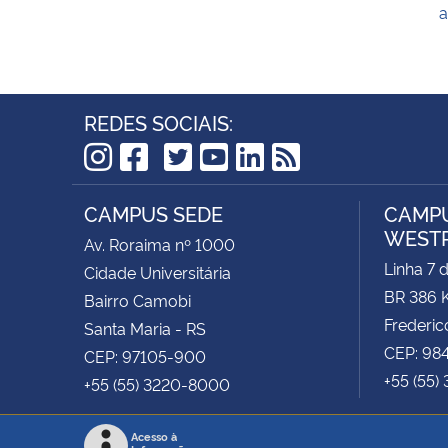
a
REDES SOCIAIS:
TikTok
Instagram
Facebook
Twitter
YouTube
LinkedIn
RSS
CAMPUS SEDE
CAMPU
WEST
Av. Roraima nº 1000
Linha 7 
Cidade Universitária
BR 386 
Bairro Camobi
Frederic
Santa Maria - RS
CEP: 98
CEP: 97105-900
+55 (55)
+55 (55) 3220-8000
Acesso à