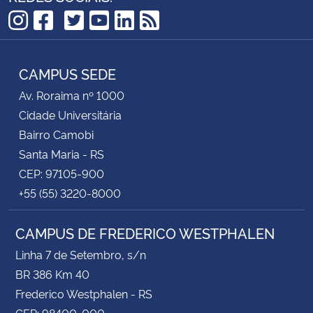
TikTok
Instagram
Facebook
Twitter
YouTube
LinkedIn
RSS
CAMPUS SEDE
Av. Roraima nº 1000
Cidade Universitária
Bairro Camobi
Santa Maria - RS
CEP: 97105-900
+55 (55) 3220-8000
CAMPUS DE FREDERICO WESTPHALEN
Linha 7 de Setembro, s/n
BR 386 Km 40
Frederico Westphalen - RS
CEP: 98400-000