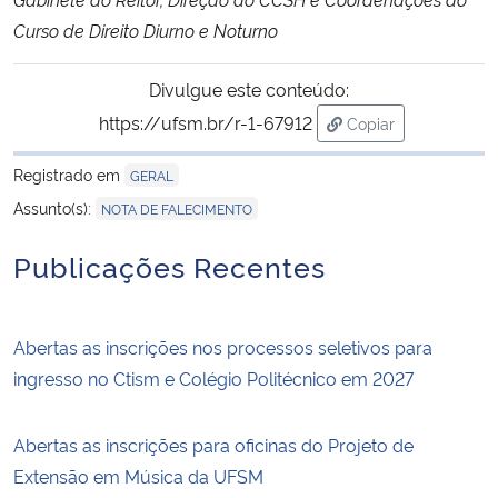
Curso de Direito Diurno e Noturno
Secretaria-Geral
Divulgue este conteúdo:
Secretaria de Governo
https://ufsm.br/r-1-67912
Copiar
para área de trans
Gabinete de Segurança Institucional
Registrado em
GERAL
Assunto(s):
NOTA DE FALECIMENTO
Advocacia-Geral da União
Publicações Recentes
Banco Central do Brasil
Abertas as inscrições nos processos seletivos para
Planalto
ingresso no Ctism e Colégio Politécnico em 2027
Abertas as inscrições para oficinas do Projeto de
Extensão em Música da UFSM