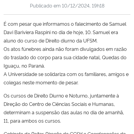
Publicado em
10/12/2024, 19h18
Ministério da Cidadania
Ministério da Saúde
É com pesar que informamos o falecimento de Samuel
Davi Bariviera Raspini no dia de hoje, 10. Samuel era
Ministério de Minas e Energia
aluno do curso de Direito diurno da UFSM.
Os atos fúnebres ainda não foram divulgados em razão
Ministério da Ciência, Tecnologia, Inovações e Comunicações
do traslado do corpo para sua cidade natal, Quedas do
Iguaçu, no Paraná.
Ministério do Meio Ambiente
A Universidade se solidariza com os familiares, amigos e
colegas neste momento de pesar.
Ministério do Turismo
Os cursos de Direito Diurno e Noturno, juntamente à
Ministério do Desenvolvimento Regional
Direção do Centro de Ciências Sociais e Humanas,
determinam a suspensão das aulas no dia de amanhã,
Controladoria-Geral da União
11, para ambos os cursos.
Ministério da Mulher, da Família e dos Direitos Humanos
Gabinete do Reitor, Direção do CCSH e Coordenações do