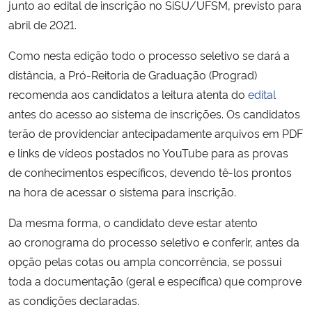
junto ao edital de inscrição no SiSU/UFSM, previsto para
abril de 2021.
Secretaria-Geral
Como nesta edição todo o processo seletivo se dará a
Secretaria de Governo
distância, a Pró-Reitoria de Graduação (Prograd)
recomenda aos candidatos a leitura atenta do
edital
Gabinete de Segurança Institucional
antes do acesso ao sistema de inscrições. Os candidatos
terão de providenciar antecipadamente arquivos em PDF
Advocacia-Geral da União
e links de vídeos postados no YouTube para as provas
de conhecimentos específicos, devendo tê-los prontos
Banco Central do Brasil
na hora de acessar o sistema para inscrição.
Planalto
Da mesma forma, o candidato deve estar atento
ao cronograma do processo seletivo e conferir, antes da
opção pelas cotas ou ampla concorrência, se possui
toda a documentação (geral e específica) que comprove
as condições declaradas.