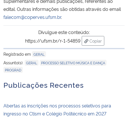
suplementares e demais publicações, referentes ao
edital. Outras informações são obtidas através do email
falecom@coperves.ufsm.br
.
Divulgue este conteúdo:
https://ufsm.br/r-1-54859
Copiar
para área de trans
Registrado em
GERAL
,
,
Assunto(s):
GERAL
PROCESSO SELETIVO MÚSICA E DANÇA
PROGRAD
Publicações Recentes
Abertas as inscrições nos processos seletivos para
ingresso no Ctism e Colégio Politécnico em 2027