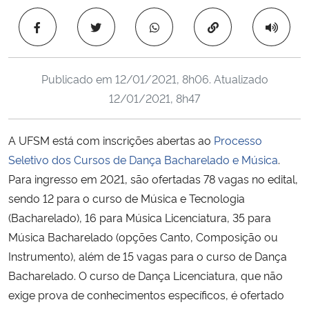
Ministério da Cidadania
Copiar para área 
Ministério da Saúde
Publicado em
12/01/2021, 8h06
. Atualizado
Ministério de Minas e Energia
12/01/2021, 8h47
Ministério da Ciência, Tecnologia, Inovações e Comunicações
A UFSM está com inscrições abertas ao
Processo
Seletivo dos Cursos de Dança Bacharelado e Música
.
Ministério do Meio Ambiente
Para ingresso em 2021, são ofertadas 78 vagas no edital,
Ministério do Turismo
sendo 12 para o curso de Música e Tecnologia
(Bacharelado), 16 para Música Licenciatura, 35 para
Ministério do Desenvolvimento Regional
Música Bacharelado (opções Canto, Composição ou
Instrumento), além de 15 vagas para o curso de Dança
Controladoria-Geral da União
Bacharelado. O curso de Dança Licenciatura, que não
exige prova de conhecimentos específicos, é ofertado
Ministério da Mulher, da Família e dos Direitos Humanos