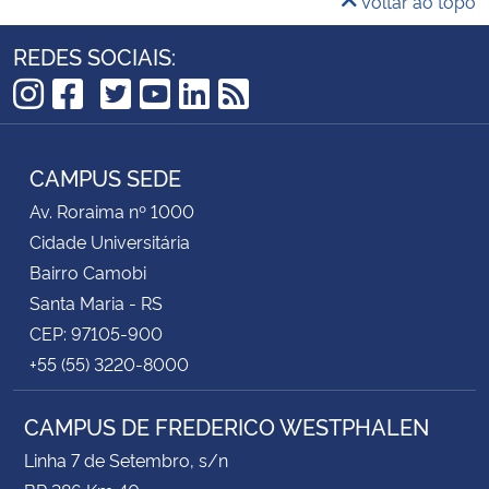
Voltar ao topo
REDES SOCIAIS:
TikTok
Instagram
Facebook
Twitter
YouTube
LinkedIn
RSS
CAMPUS SEDE
Av. Roraima nº 1000
Cidade Universitária
Bairro Camobi
Santa Maria - RS
CEP: 97105-900
+55 (55) 3220-8000
CAMPUS DE FREDERICO WESTPHALEN
Linha 7 de Setembro, s/n