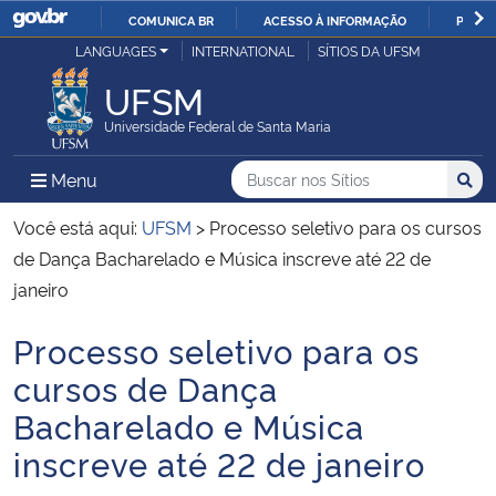
COMUNICA BR
ACESSO À INFORMAÇÃO
PARTI
Casa Civil
LANGUAGES
INTERNATIONAL
SÍTIOS DA UFSM
IR
PARA
UFSM
Ministério da Justiça e Segurança Pública
O
Universidade Federal de Santa Maria
CONTEÚDO
Ministério da Defesa
Buscar no nos Sítios
Busca
Busca:
Menu Principal do Sítio
Menu
Busc
Ministério das Relações Exteriores
Você está aqui:
UFSM
>
Processo seletivo para os cursos
de Dança Bacharelado e Música inscreve até 22 de
Ministério da Economia
janeiro
Processo seletivo para os
Ministério da Infraestrutura
Início do conteúdo
cursos de Dança
Ministério da Agricultura, Pecuária e Abastecimento
Bacharelado e Música
inscreve até 22 de janeiro
Ministério da Educação