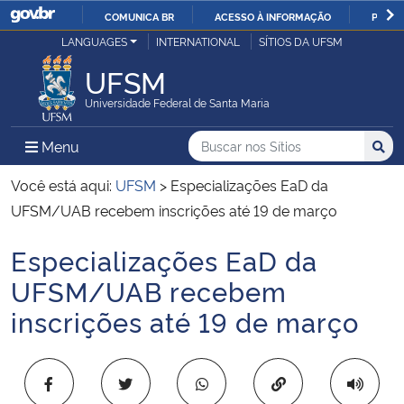
COMUNICA BR
ACESSO À INFORMAÇÃO
PARTI
Casa Civil
LANGUAGES
INTERNATIONAL
SÍTIOS DA UFSM
IR
PARA
UFSM
Ministério da Justiça e Segurança Pública
O
Universidade Federal de Santa Maria
CONTEÚDO
Ministério da Defesa
Buscar no nos Sítios
Busca
Busca:
Menu Principal do Sítio
Menu
Busc
Ministério das Relações Exteriores
Você está aqui:
UFSM
>
Especializações EaD da
UFSM/UAB recebem inscrições até 19 de março
Ministério da Economia
Especializações EaD da
Início do conteúdo
Ministério da Infraestrutura
UFSM/UAB recebem
inscrições até 19 de março
Ministério da Agricultura, Pecuária e Abastecimento
Ministério da Educação
Copiar para área 