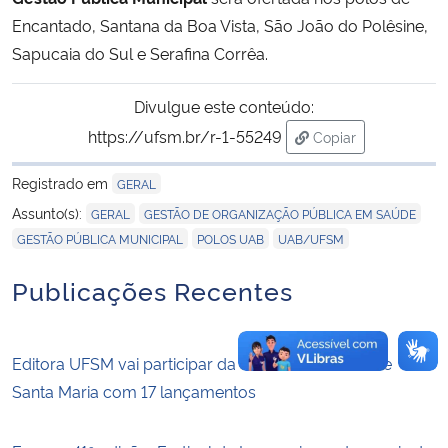
Encantado, Santana da Boa Vista, São João do Polêsine,
Sapucaia do Sul e Serafina Corrêa.
Divulgue este conteúdo:
https://ufsm.br/r-1-55249
Copiar
para área de trans
Registrado em
GERAL
,
,
Assunto(s):
GERAL
GESTÃO DE ORGANIZAÇÃO PÚBLICA EM SAÚDE
,
,
GESTÃO PÚBLICA MUNICIPAL
POLOS UAB
UAB/UFSM
Publicações Recentes
Editora UFSM vai participar da 53ª Feira do Livro de
Santa Maria com 17 lançamentos