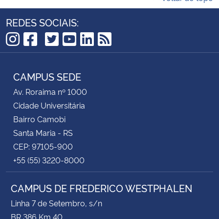
REDES SOCIAIS:
TikTok
Instagram
Facebook
Twitter
YouTube
LinkedIn
RSS
CAMPUS SEDE
Av. Roraima nº 1000
Cidade Universitária
Bairro Camobi
Santa Maria - RS
CEP: 97105-900
+55 (55) 3220-8000
CAMPUS DE FREDERICO WESTPHALEN
Linha 7 de Setembro, s/n
BR 386 Km 40