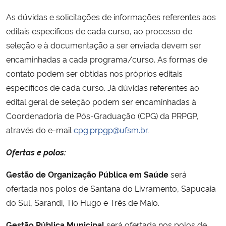
As dúvidas e solicitações de informações referentes aos
Secretaria-Geral
editais específicos de cada curso, ao processo de
seleção e à documentação a ser enviada devem ser
Secretaria de Governo
encaminhadas a cada programa/curso. As formas de
contato podem ser obtidas nos próprios editais
Gabinete de Segurança Institucional
específicos de cada curso. Já dúvidas referentes ao
edital geral de seleção podem ser encaminhadas à
Advocacia-Geral da União
Coordenadoria de Pós-Graduação (CPG) da PRPGP,
através do e-mail
cpg.prpgp@ufsm.br
.
Banco Central do Brasil
Ofertas e polos:
Planalto
Gestão de Organização Pública em Saúde
será
ofertada nos polos de Santana do Livramento, Sapucaia
do Sul, Sarandi, Tio Hugo e Três de Maio.
Gestão Pública Municipal
será ofertada nos polos de