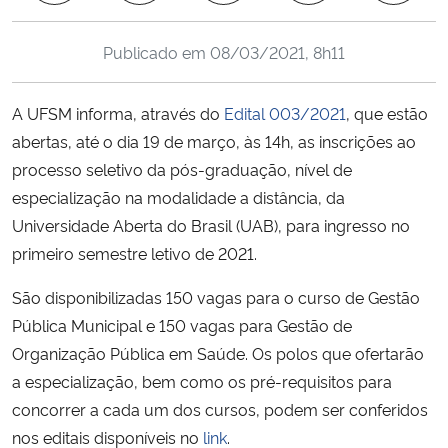
Ministério da Cidadania
Publicado em
08/03/2021, 8h11
Ministério da Saúde
A UFSM informa, através do
Edital 003/2021
, que estão
Ministério de Minas e Energia
abertas, até o dia 19 de março, às 14h, as inscrições ao
processo seletivo da pós-graduação, nível de
Ministério da Ciência, Tecnologia, Inovações e Comunicações
especialização na modalidade a distância, da
Universidade Aberta do Brasil (UAB), para ingresso no
Ministério do Meio Ambiente
primeiro semestre letivo de 2021.
Ministério do Turismo
São disponibilizadas 150 vagas para o curso de Gestão
Pública Municipal e 150 vagas para Gestão de
Ministério do Desenvolvimento Regional
Organização Pública em Saúde. Os polos que ofertarão
a especialização, bem como os pré-requisitos para
Controladoria-Geral da União
concorrer a cada um dos cursos, podem ser conferidos
nos editais disponíveis no
link
.
Ministério da Mulher, da Família e dos Direitos Humanos