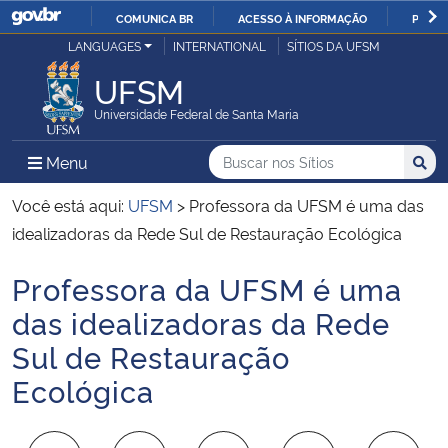
COMUNICA BR
ACESSO À INFORMAÇÃO
PARTI
Casa Civil
LANGUAGES
INTERNATIONAL
SÍTIOS DA UFSM
IR
PARA
UFSM
Ministério da Justiça e Segurança Pública
O
Universidade Federal de Santa Maria
CONTEÚDO
Ministério da Defesa
Buscar no nos Sítios
Busca
Busca:
Menu Principal do Sítio
Menu
Busc
Ministério das Relações Exteriores
Você está aqui:
UFSM
>
Professora da UFSM é uma das
idealizadoras da Rede Sul de Restauração Ecológica
Ministério da Economia
Professora da UFSM é uma
Início do conteúdo
Ministério da Infraestrutura
das idealizadoras da Rede
Sul de Restauração
Ministério da Agricultura, Pecuária e Abastecimento
Ecológica
Ministério da Educação