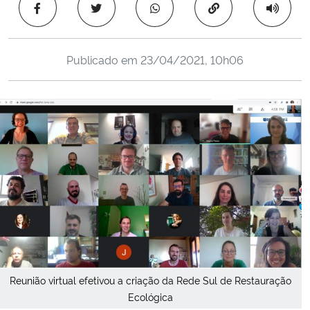
Copiar para área 
Ministério da Cidadania
Ministério da Saúde
Publicado em
23/04/2021, 10h06
Ministério de Minas e Energia
Ministério da Ciência, Tecnologia, Inovações e Comunicações
Ministério do Meio Ambiente
Ministério do Turismo
Ministério do Desenvolvimento Regional
Controladoria-Geral da União
Reunião virtual efetivou a criação da Rede Sul de Restauração
Ecológica
Ministério da Mulher, da Família e dos Direitos Humanos