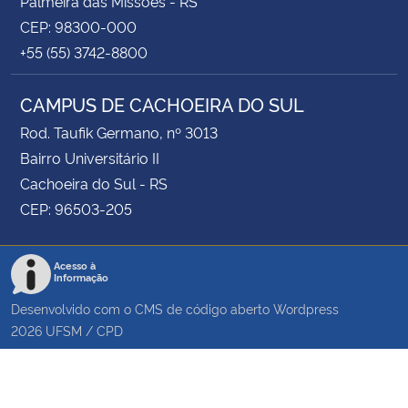
Palmeira das Missões - RS
CEP: 98300-000
+55 (55) 3742-8800
CAMPUS DE CACHOEIRA DO SUL
Rod. Taufik Germano, nº 3013
Bairro Universitário II
Cachoeira do Sul - RS
CEP: 96503-205
Acesso à
Informação
Desenvolvido com o CMS de código aberto
Wordpress
2026
UFSM
/
CPD