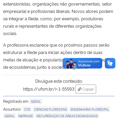
extensionistas, organizações não governamentais, setor
empresarial e profissionais liberais. Novos atores podem
se integrar à Rede, como, por exemplo, produtores
rurais e representantes de diferentes organizações
sociais.
A professora esclarece que os próximos passos serão
estruturar a Rede para iniciar ações dentro de suas
metas de atuação e popularizar o tema da restauração
de ecossistemas junto à sociedade gaúcha.
Divulgue este conteúdo:
https://ufsm.br/r-1-55593
Copiar
para área de trans
Registrado em
GERAL
,
,
,
Assunto(s):
CCR
CIÊNCIAS FLORESTAIS
ENGENHARIA FLORESTAL
,
,
,
GERAL
NEPRADE
RECUPERAÇÃO DE ÁREAS DEGRADADAS