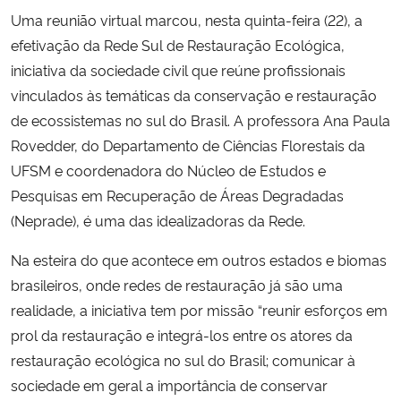
Uma reunião virtual marcou, nesta quinta-feira (22), a
Secretaria-Geral
efetivação da Rede Sul de Restauração Ecológica,
iniciativa da sociedade civil que reúne profissionais
Secretaria de Governo
vinculados às temáticas da conservação e restauração
de ecossistemas no sul do Brasil. A professora Ana Paula
Gabinete de Segurança Institucional
Rovedder, do Departamento de Ciências Florestais da
UFSM e coordenadora do Núcleo de Estudos e
Advocacia-Geral da União
Pesquisas em Recuperação de Áreas Degradadas
(Neprade), é uma das idealizadoras da Rede.
Banco Central do Brasil
Na esteira do que acontece em outros estados e biomas
Planalto
brasileiros, onde redes de restauração já são uma
realidade, a iniciativa tem por missão “reunir esforços em
prol da restauração e integrá-los entre os atores da
restauração ecológica no sul do Brasil; comunicar à
sociedade em geral a importância de conservar