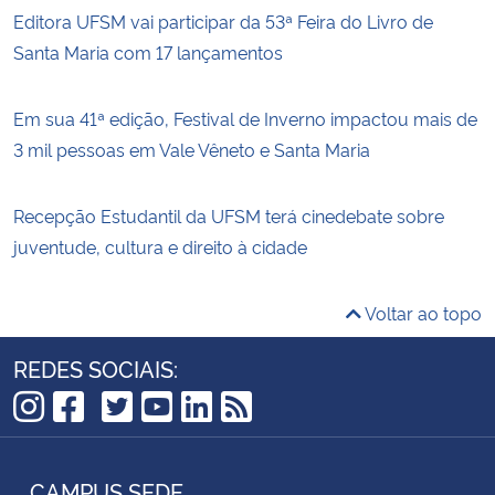
Editora UFSM vai participar da 53ª Feira do Livro de
Santa Maria com 17 lançamentos
Em sua 41ª edição, Festival de Inverno impactou mais de
3 mil pessoas em Vale Vêneto e Santa Maria
Recepção Estudantil da UFSM terá cinedebate sobre
juventude, cultura e direito à cidade
Voltar ao topo
REDES SOCIAIS:
TikTok
Instagram
Facebook
Twitter
YouTube
LinkedIn
RSS
CAMPUS SEDE