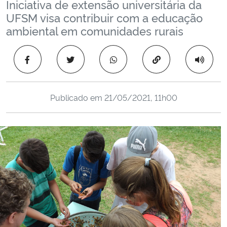
Iniciativa de extensão universitária da
Ministério da Cidadania
UFSM visa contribuir com a educação
ambiental em comunidades rurais
Ministério da Saúde
Copiar para área 
Ministério de Minas e Energia
Ministério da Ciência, Tecnologia, Inovações e Comunicações
Publicado em
21/05/2021, 11h00
Ministério do Meio Ambiente
Ministério do Turismo
Ministério do Desenvolvimento Regional
Controladoria-Geral da União
Ministério da Mulher, da Família e dos Direitos Humanos