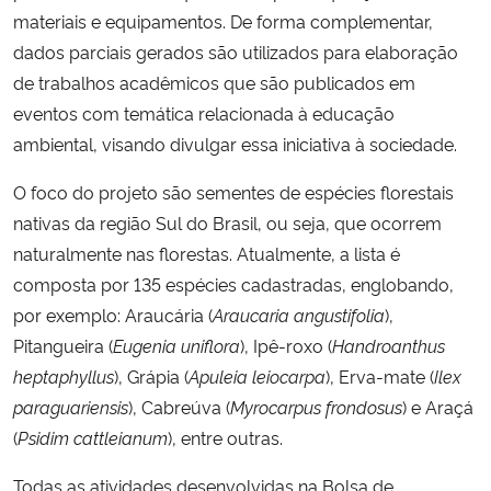
materiais e equipamentos. De forma complementar,
dados parciais gerados são utilizados para elaboração
de trabalhos acadêmicos que são publicados em
eventos com temática relacionada à educação
ambiental, visando divulgar essa iniciativa à sociedade.
O foco do projeto são sementes de espécies florestais
nativas da região Sul do Brasil, ou seja, que ocorrem
naturalmente nas florestas. Atualmente, a lista é
composta por 135 espécies cadastradas, englobando,
por exemplo: Araucária (
Araucaria angustifolia
),
Pitangueira (
Eugenia uniflora
), Ipê-roxo (
Handroanthus
heptaphyllus
), Grápia (
Apuleia leiocarpa
), Erva-mate (
Ilex
paraguariensis
), Cabreúva (
Myrocarpus frondosus
) e Araçá
(
Psidim cattleianum
), entre outras.
Todas as atividades desenvolvidas na Bolsa de