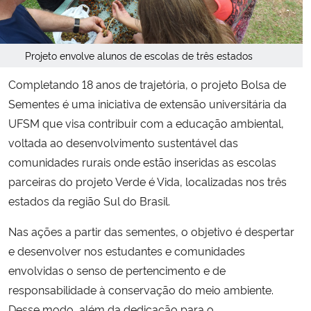
Secretaria-Geral
Projeto envolve alunos de escolas de três estados
Secretaria de Governo
Completando 18 anos de trajetória, o projeto Bolsa de
Sementes é uma iniciativa de extensão universitária da
Gabinete de Segurança Institucional
UFSM que visa contribuir com a educação ambiental,
voltada ao desenvolvimento sustentável das
Advocacia-Geral da União
comunidades rurais onde estão inseridas as escolas
Banco Central do Brasil
parceiras do projeto Verde é Vida, localizadas nos três
estados da região Sul do Brasil.
Planalto
Nas ações a partir das sementes, o objetivo é despertar
e desenvolver nos estudantes e comunidades
envolvidas o senso de pertencimento e de
responsabilidade à conservação do meio ambiente.
Desse modo, além da dedicação para o