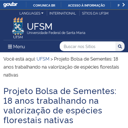
COMUNICA BR
ACESSO À INFORMAÇÃO
PARTI
Casa Civil
LANGUAGES
INTERNATIONAL
SÍTIOS DA UFSM
IR
PARA
UFSM
Ministério da Justiça e Segurança Pública
O
Universidade Federal de Santa Maria
CONTEÚDO
Ministério da Defesa
Buscar no nos Sítios
Busca
Busca:
Menu Principal do Sítio
Menu
Busc
Ministério das Relações Exteriores
Você está aqui:
UFSM
>
Projeto Bolsa de Sementes: 18
anos trabalhando na valorização de espécies florestais
Ministério da Economia
nativas
Projeto Bolsa de Sementes:
Ministério da Infraestrutura
Início do conteúdo
18 anos trabalhando na
Ministério da Agricultura, Pecuária e Abastecimento
valorização de espécies
florestais nativas
Ministério da Educação