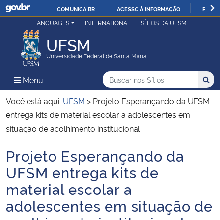
COMUNICA BR
ACESSO À INFORMAÇÃO
PARTI
Casa Civil
LANGUAGES
INTERNATIONAL
SÍTIOS DA UFSM
IR
PARA
UFSM
Ministério da Justiça e Segurança Pública
O
Universidade Federal de Santa Maria
CONTEÚDO
Ministério da Defesa
Buscar no nos Sítios
Busca
Busca:
Menu Principal do Sítio
Menu
Busc
Ministério das Relações Exteriores
Você está aqui:
UFSM
>
Projeto Esperançando da UFSM
entrega kits de material escolar a adolescentes em
Ministério da Economia
situação de acolhimento institucional
Projeto Esperançando da
Ministério da Infraestrutura
Início do conteúdo
UFSM entrega kits de
Ministério da Agricultura, Pecuária e Abastecimento
material escolar a
adolescentes em situação de
Ministério da Educação