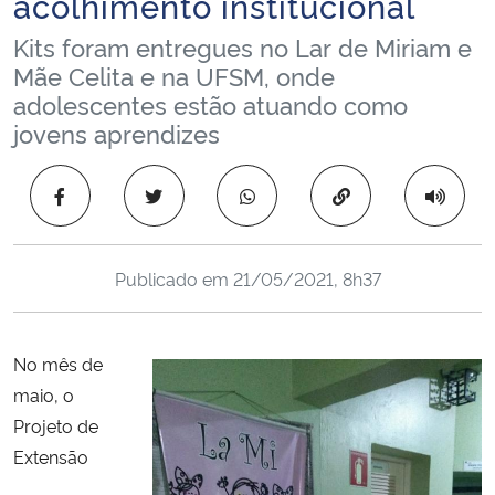
acolhimento institucional
Ministério da Cidadania
Kits foram entregues no Lar de Miriam e
Mãe Celita e na UFSM, onde
Ministério da Saúde
adolescentes estão atuando como
jovens aprendizes
Ministério de Minas e Energia
Copiar para área 
Ministério da Ciência, Tecnologia, Inovações e Comunicações
Ministério do Meio Ambiente
Publicado em
21/05/2021, 8h37
Ministério do Turismo
No mês de
Ministério do Desenvolvimento Regional
maio, o
Projeto de
Controladoria-Geral da União
Extensão
Ministério da Mulher, da Família e dos Direitos Humanos