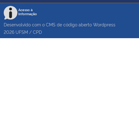
Acesso à
Informação
Desenvolvido com o CMS de código aberto
Wordpress
2026
UFSM
/
CPD