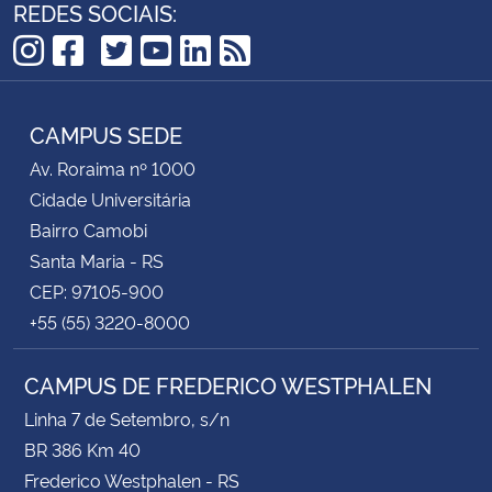
REDES SOCIAIS:
TikTok
Instagram
Facebook
Twitter
YouTube
LinkedIn
RSS
CAMPUS SEDE
Av. Roraima nº 1000
Cidade Universitária
Bairro Camobi
Santa Maria - RS
CEP: 97105-900
+55 (55) 3220-8000
CAMPUS DE FREDERICO WESTPHALEN
Linha 7 de Setembro, s/n
BR 386 Km 40
Frederico Westphalen - RS