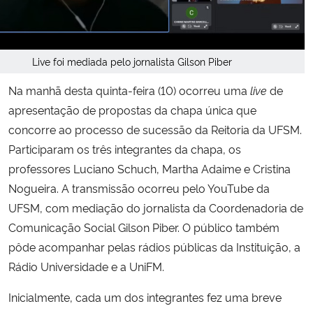
Secretaria-Geral
Live foi mediada pelo jornalista Gilson Piber
Secretaria de Governo
Na manhã desta quinta-feira (10) ocorreu uma
live
de
Gabinete de Segurança Institucional
apresentação de propostas da chapa única que
concorre ao processo de sucessão da Reitoria da UFSM.
Advocacia-Geral da União
Participaram os três integrantes da chapa, os
professores Luciano Schuch, Martha Adaime e Cristina
Banco Central do Brasil
Nogueira. A transmissão ocorreu pelo YouTube da
UFSM, com mediação do jornalista da Coordenadoria de
Planalto
Comunicação Social Gilson Piber. O público também
pôde acompanhar pelas rádios públicas da Instituição, a
Rádio Universidade e a UniFM.
Inicialmente, cada um dos integrantes fez uma breve