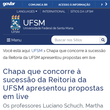
COMUNICA BR
ACESSO À INFORMAÇÃO
PARTI
Casa Civil
LANGUAGES
INTERNATIONAL
SÍTIOS DA UFSM
IR
PARA
UFSM
Ministério da Justiça e Segurança Pública
O
Universidade Federal de Santa Maria
CONTEÚDO
Ministério da Defesa
Buscar no nos Sítios
Busca
Busca:
Menu Principal do Sítio
Menu
Busc
Ministério das Relações Exteriores
Você está aqui:
UFSM
>
Chapa que concorre à sucessão
da Reitoria da UFSM apresentou propostas em live
Ministério da Economia
Chapa que concorre à
Início do conteúdo
Ministério da Infraestrutura
sucessão da Reitoria da
UFSM apresentou propostas
Ministério da Agricultura, Pecuária e Abastecimento
em live
Ministério da Educação
Os professores Luciano Schuch, Martha