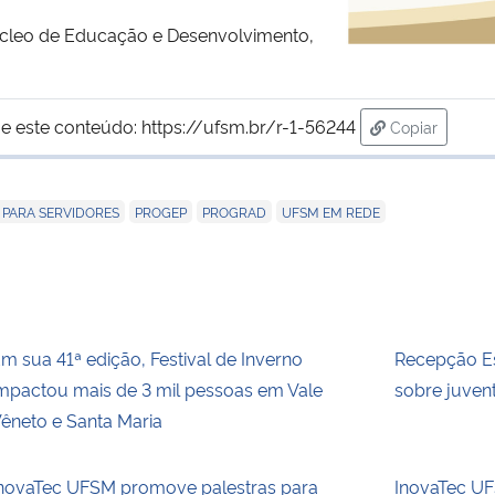
úcleo de Educação e Desenvolvimento,
e este conteúdo:
https://ufsm.br/r-1-56244
Copiar
para área de
,
,
,
 PARA SERVIDORES
PROGEP
PROGRAD
UFSM EM REDE
m sua 41ª edição, Festival de Inverno
Recepção Es
mpactou mais de 3 mil pessoas em Vale
sobre juvent
êneto e Santa Maria
novaTec UFSM promove palestras para
InovaTec UFS