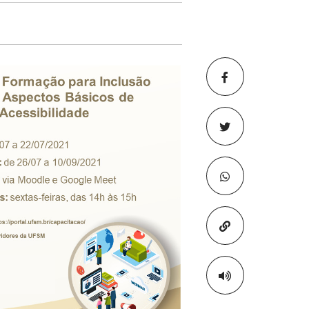
Copiar para áre