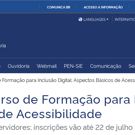
COMUNICA BR
ACESSO À INFORMAÇÃO
Ministério da Defesa
Ministério das Relações
Mini
IR
LANGUAGES
INTERNATI
Exteriores
PARA
O
Ministério da Cidadania
Ministério da Saúde
Mini
CONTEÚDO
ria
o
Ouvidoria
Webmail
PEN-SIE
Comunicação
Se
Ministério do
Controladoria-Geral da
Mini
Desenvolvimento Regional
União
Famí
ormação para Inclusão Digital: Aspectos Básicos de Acessi
Hum
o de Formação para In
Advocacia-Geral da União
Banco Central do Brasil
Plan
de Acessibilidade
rvidores; inscrições vão até 22 de julho