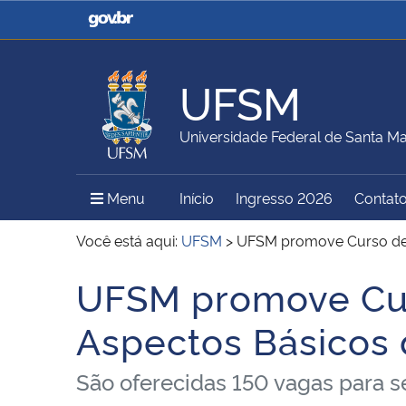
Casa Civil
Ministério da Justiça e
Segurança Pública
UFSM
Ministério da Agricultura,
Ministério da Educação
Universidade Federal de Santa Ma
Pecuária e Abastecimento
Menu Principal do Sítio
Menu
Início
Ingresso 2026
Contat
Ministério do Meio Ambiente
Ministério do Turismo
Você está aqui:
UFSM
>
UFSM promove Curso de F
UFSM promove Curs
Início do conteúdo
Secretaria de Governo
Gabinete de Segurança
Aspectos Básicos 
Institucional
São oferecidas 150 vagas para se