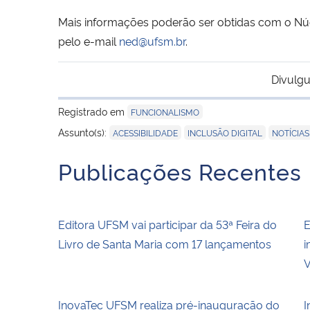
Mais informações poderão ser obtidas com o N
pelo e-mail
ned@ufsm.br
.
Divulgu
Registrado em
FUNCIONALISMO
,
,
Assunto(s):
ACESSIBILIDADE
INCLUSÃO DIGITAL
NOTÍCIAS
Publicações Recentes
Editora UFSM vai participar da 53ª Feira do
E
Livro de Santa Maria com 17 lançamentos
i
V
InovaTec UFSM realiza pré-inauguração do
I