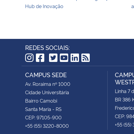
Hub de Inovação
a
REDES SOCIAIS:
TikTok
Instagram
Facebook
Twitter
YouTube
LinkedIn
RSS
CAMPUS SEDE
CAMPU
WEST
Av. Roraima nº 1000
Linha 7 
Cidade Universitária
BR 386 
Bairro Camobi
Frederic
Santa Maria - RS
CEP: 98
CEP: 97105-900
+55 (55)
+55 (55) 3220-8000