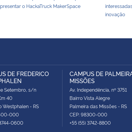
presentar o HackaTruck MakerSpace
interessada
inovação
S DE FREDERICO
CAMPUS DE PALMEIR
PHALEN
MISSÕES
de Setembro, s/n
Av. Independência, nº 3751
Km 40
Bairro Vista Alegre
o Westphalen - RS
Palmeira das Missões - RS
400-000
CEP: 98300-000
 3744-0600
+55 (55) 3742-8800