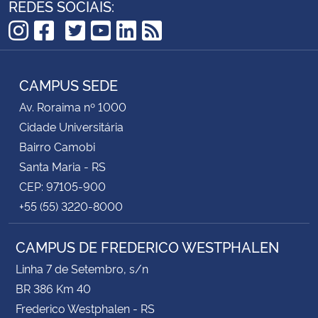
REDES SOCIAIS:
TikTok
Instagram
Facebook
Twitter
YouTube
LinkedIn
RSS
CAMPUS SEDE
Av. Roraima nº 1000
Cidade Universitária
Bairro Camobi
Santa Maria - RS
CEP: 97105-900
+55 (55) 3220-8000
CAMPUS DE FREDERICO WESTPHALEN
Linha 7 de Setembro, s/n
BR 386 Km 40
Frederico Westphalen - RS