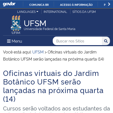
COMUNICA BR
ACESSO À INFORMAÇÃO
PARTI
Casa Civil
LANGUAGES
INTERNATIONAL
SÍTIOS DA UFSM
IR
PARA
UFSM
Ministério da Justiça e Segurança Pública
O
Universidade Federal de Santa Maria
CONTEÚDO
Ministério da Defesa
Buscar no nos Sítios
Busca
Busca:
Menu Principal do Sítio
Menu
Busc
Ministério das Relações Exteriores
Você está aqui:
UFSM
>
Oficinas virtuais do Jardim
Botânico UFSM serão lançadas na próxima quarta (14)
Ministério da Economia
Oficinas virtuais do Jardim
Início do conteúdo
Ministério da Infraestrutura
Botânico UFSM serão
lançadas na próxima quarta
Ministério da Agricultura, Pecuária e Abastecimento
(14)
Ministério da Educação
Cursos serão voltados aos estudantes da