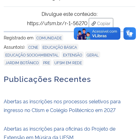
Divulgue este conteúdo:
https://ufsm.br/r-1-56270
Copiar
para área de trans
Registrado em
COMUNIDADE
,
,
Assunto(s):
CCNE
EDUCAÇÃO BÁSICA
,
,
,
EDUCAÇÃO SOCIOAMBIENTAL
EXTENSÃO
GERAL
,
,
JARDIM BOTÂNICO
PRE
UFSM EM REDE
Publicações Recentes
Abertas as inscrições nos processos seletivos para
ingresso no Ctism e Colégio Politécnico em 2027
Abertas as inscrições para oficinas do Projeto de
Extensão em Música da UFSM