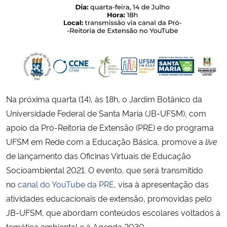
Secretaria-Geral
Secretaria de Governo
Gabinete de Segurança Institucional
Na próxima quarta (14), às 18h, o Jardim Botânico da
Advocacia-Geral da União
Universidade Federal de Santa Maria (JB-UFSM), com
apoio da Pró-Reitoria de Extensão (PRE) e do programa
Banco Central do Brasil
UFSM em Rede com a Educação Básica, promove a
live
de lançamento das Oficinas Virtuais de Educação
Planalto
Socioambiental 2021. O evento, que será transmitido
no
canal do YouTube da PRE
, visa à apresentação das
atividades educacionais de extensão, promovidas pelo
JB-UFSM, que abordam conteúdos escolares voltados à
temática ambiental e à Agenda 2030.