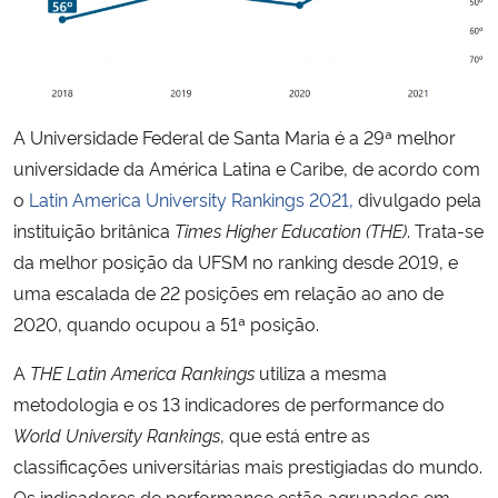
Secretaria-Geral
Secretaria de Governo
A Universidade Federal de Santa Maria é a 29ª melhor
universidade da América Latina e Caribe, de acordo com
Gabinete de Segurança Institucional
o
Latin America University Rankings 2021,
divulgado pela
instituição britânica
Times Higher Education (THE)
. Trata-se
Advocacia-Geral da União
da melhor posição da UFSM no ranking desde 2019, e
Banco Central do Brasil
uma escalada de 22 posições em relação ao ano de
2020, quando ocupou a 51ª posição.
Planalto
A
THE Latin America Rankings
utiliza a mesma
metodologia e os 13 indicadores de performance do
World University Rankings
, que está entre as
classificações universitárias mais prestigiadas do mundo.
Os indicadores de performance estão agrupados em