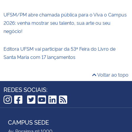
UFSM/PM abre chamada pública para o Viva o Campus
2026: venha mostrar seu talento, sua arte ou seu
negócio!
Editora UFSM vai participar da 53ª Feira do Livro de
Santa Maria com 17 lançamentos
Voltar ao topo
REDES SOCIAIS:
TikTok
Instagram
Facebook
Twitter
YouTube
LinkedIn
RSS
CAMPUS SEDE
Av. Roraima nº 1000