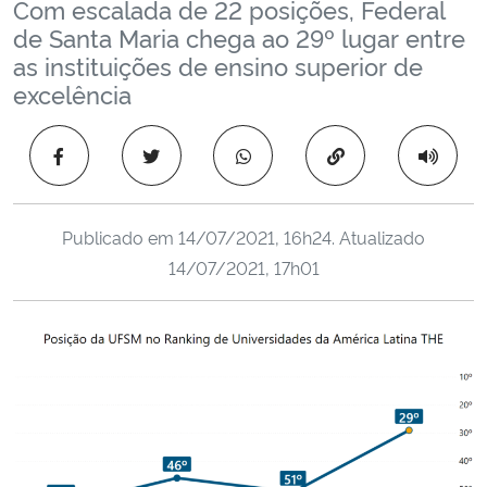
Com escalada de 22 posições, Federal
Ministério da Cidadania
de Santa Maria chega ao 29º lugar entre
as instituições de ensino superior de
Ministério da Saúde
excelência
Ministério de Minas e Energia
Copiar para área 
Ministério da Ciência, Tecnologia, Inovações e Comunicações
Publicado em
14/07/2021, 16h24
. Atualizado
Ministério do Meio Ambiente
14/07/2021, 17h01
Ministério do Turismo
Ministério do Desenvolvimento Regional
Controladoria-Geral da União
Ministério da Mulher, da Família e dos Direitos Humanos