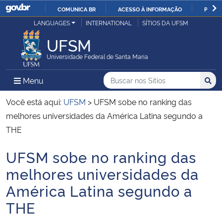
COMUNICA BR
ACESSO À INFORMAÇÃO
PARTI
Casa Civil
LANGUAGES
INTERNATIONAL
SÍTIOS DA UFSM
IR
PARA
UFSM
Ministério da Justiça e Segurança Pública
O
Universidade Federal de Santa Maria
CONTEÚDO
Ministério da Defesa
Buscar no nos Sítios
Busca
Busca:
Menu Principal do Sítio
Menu
Busc
Ministério das Relações Exteriores
Você está aqui:
UFSM
>
UFSM sobe no ranking das
melhores universidades da América Latina segundo a
Ministério da Economia
THE
UFSM sobe no ranking das
Ministério da Infraestrutura
Início do conteúdo
melhores universidades da
Ministério da Agricultura, Pecuária e Abastecimento
América Latina segundo a
THE
Ministério da Educação