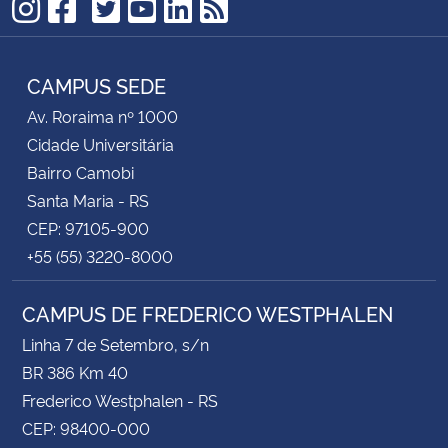
TikTok
Instagram
Facebook
Twitter
YouTube
LinkedIn
RSS
CAMPUS SEDE
Av. Roraima nº 1000
Cidade Universitária
Bairro Camobi
Santa Maria - RS
CEP: 97105-900
+55 (55) 3220-8000
CAMPUS DE FREDERICO WESTPHALEN
Linha 7 de Setembro, s/n
BR 386 Km 40
Frederico Westphalen - RS
CEP: 98400-000