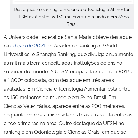
Destaques no ranking: em Ciência e Tecnologia Alimentar,
Secretaria-Geral
UFSM está entre as 150 melhores do mundo e em 8º no
Brasil
Secretaria de Governo
A Universidade Federal de Santa Maria obteve destaque
na
edição de 2021
do Academic Ranking of World
Gabinete de Segurança Institucional
Universities, o ShanghaiRanking, que divulga anualmente
as mil mais bem conceituadas instituições de ensino
Advocacia-Geral da União
superior do mundo. A UFSM ocupa a faixa entre a 901ª e
a 1.000ª colocada, com destaque em três áreas
Banco Central do Brasil
avaliadas. Em Ciência e Tecnologia Alimentar, está entre
Planalto
as 150 melhores do mundo e em 8º no Brasil. Em
Ciências Veterinárias, aparece entre as 200 melhores,
enquanto entre as universidades brasileiras está entre as
cinco primeiras na área. Outro destaque da UFSM no
ranking é em Odontologia e Ciências Orais, em que se