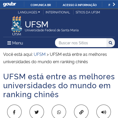
COMUNICA BR
ACESSO À INFORMAÇÃO
PARTI
Casa Civil
LANGUAGES
INTERNATIONAL
SÍTIOS DA UFSM
IR
PARA
UFSM
Ministério da Justiça e Segurança Pública
O
Universidade Federal de Santa Maria
CONTEÚDO
Ministério da Defesa
Buscar no nos Sítios
Busca
Busca:
Menu Principal do Sítio
Menu
Busc
Ministério das Relações Exteriores
Você está aqui:
UFSM
>
UFSM está entre as melhores
universidades do mundo em ranking chinês
Ministério da Economia
UFSM está entre as melhores
Início do conteúdo
Ministério da Infraestrutura
universidades do mundo em
ranking chinês
Ministério da Agricultura, Pecuária e Abastecimento
Ministério da Educação
Copiar para área 