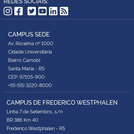
REDES SOCIAIS:
TikTok
Instagram
Facebook
Twitter
YouTube
LinkedIn
RSS
CAMPUS SEDE
Av. Roraima nº 1000
Cidade Universitária
Bairro Camobi
Santa Maria - RS
CEP: 97105-900
+55 (55) 3220-8000
CAMPUS DE FREDERICO WESTPHALEN
Linha 7 de Setembro, s/n
BR 386 Km 40
Frederico Westphalen - RS