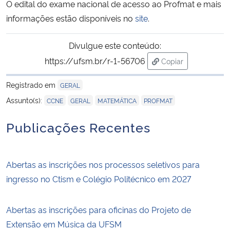
O edital do exame nacional de acesso ao Profmat e mais
informações estão disponíveis no
site
.
Secretaria-Geral
Divulgue este conteúdo:
Secretaria de Governo
https://ufsm.br/r-1-56706
Copiar
para área de trans
Gabinete de Segurança Institucional
Registrado em
GERAL
,
,
,
Assunto(s):
CCNE
GERAL
MATEMÁTICA
PROFMAT
Advocacia-Geral da União
Publicações Recentes
Banco Central do Brasil
Planalto
Abertas as inscrições nos processos seletivos para
ingresso no Ctism e Colégio Politécnico em 2027
Abertas as inscrições para oficinas do Projeto de
Extensão em Música da UFSM