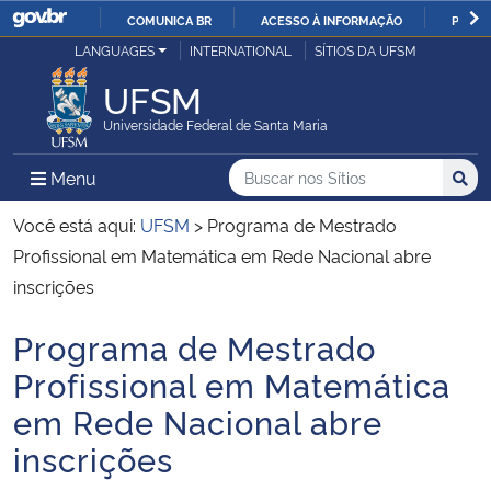
COMUNICA BR
ACESSO À INFORMAÇÃO
PARTI
Casa Civil
LANGUAGES
INTERNATIONAL
SÍTIOS DA UFSM
IR
PARA
UFSM
Ministério da Justiça e Segurança Pública
O
Universidade Federal de Santa Maria
CONTEÚDO
Ministério da Defesa
Buscar no nos Sítios
Busca
Busca:
Menu Principal do Sítio
Menu
Busc
Ministério das Relações Exteriores
Você está aqui:
UFSM
>
Programa de Mestrado
Profissional em Matemática em Rede Nacional abre
Ministério da Economia
inscrições
Programa de Mestrado
Ministério da Infraestrutura
Início do conteúdo
Profissional em Matemática
Ministério da Agricultura, Pecuária e Abastecimento
em Rede Nacional abre
inscrições
Ministério da Educação