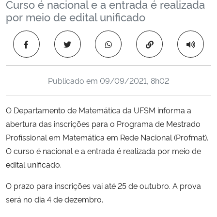
Curso é nacional e a entrada é realizada
Ministério da Cidadania
por meio de edital unificado
Ministério da Saúde
Copiar para área 
Ministério de Minas e Energia
Publicado em
09/09/2021, 8h02
Ministério da Ciência, Tecnologia, Inovações e Comunicações
O Departamento de Matemática da UFSM informa a
Ministério do Meio Ambiente
abertura das inscrições para o Programa de Mestrado
Profissional em Matemática em Rede Nacional (Profmat).
Ministério do Turismo
O curso é nacional e a entrada é realizada por meio de
Ministério do Desenvolvimento Regional
edital unificado.
O prazo para inscrições vai até 25 de outubro. A prova
Controladoria-Geral da União
será no dia 4 de dezembro.
Ministério da Mulher, da Família e dos Direitos Humanos