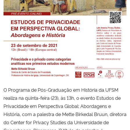
Secretaria-Geral
Secretaria de Governo
Gabinete de Segurança Institucional
Advocacia-Geral da União
Banco Central do Brasil
O Programa de Pós-Graduação em História da UFSM
Planalto
realiza na quinta-feira (23), às 13h, o evento Estudos de
Privacidade em Perspectiva Global: Abordagens e
História, com a palestra de Mette Birkedal Bruun, diretora
do Center for Privacy Studies da Universidade de