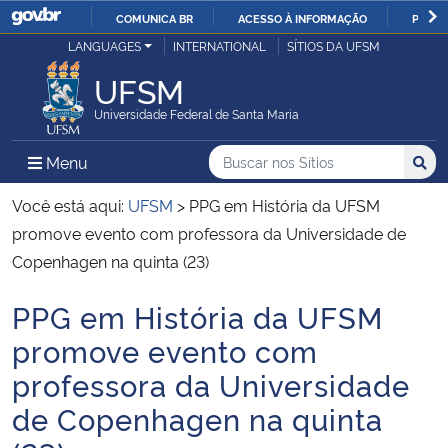
COMUNICA BR
ACESSO À INFORMAÇÃO
PARTI
Casa Civil
LANGUAGES
INTERNATIONAL
SÍTIOS DA UFSM
IR
PARA
UFSM
Ministério da Justiça e Segurança Pública
O
Universidade Federal de Santa Maria
CONTEÚDO
Ministério da Defesa
Buscar no nos Sítios
Busca
Busca:
Menu Principal do Sítio
Menu
Busc
Ministério das Relações Exteriores
Você está aqui:
UFSM
>
PPG em História da UFSM
promove evento com professora da Universidade de
Ministério da Economia
Copenhagen na quinta (23)
PPG em História da UFSM
Ministério da Infraestrutura
Início do conteúdo
promove evento com
Ministério da Agricultura, Pecuária e Abastecimento
professora da Universidade
de Copenhagen na quinta
Ministério da Educação