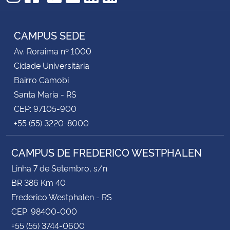
TikTok
Instagram
Facebook
Twitter
YouTube
LinkedIn
RSS
CAMPUS SEDE
Av. Roraima nº 1000
Cidade Universitária
Bairro Camobi
Santa Maria - RS
CEP: 97105-900
+55 (55) 3220-8000
CAMPUS DE FREDERICO WESTPHALEN
Linha 7 de Setembro, s/n
BR 386 Km 40
Frederico Westphalen - RS
CEP: 98400-000
+55 (55) 3744-0600