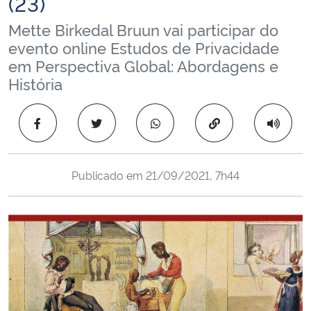
(23)
Ministério da Cidadania
Mette Birkedal Bruun vai participar do
evento online Estudos de Privacidade
Ministério da Saúde
em Perspectiva Global: Abordagens e
História
Ministério de Minas e Energia
Copiar para área 
Ministério da Ciência, Tecnologia, Inovações e Comunicações
Ministério do Meio Ambiente
Publicado em
21/09/2021, 7h44
Ministério do Turismo
Ministério do Desenvolvimento Regional
Controladoria-Geral da União
Ministério da Mulher, da Família e dos Direitos Humanos