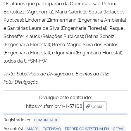
Os alunos que participarão da Operação são Poliana
Bortoluzzi (Agronomia); Maria Gabrielle Sousa (Relações
Públicas); Lindomar Zimmermann (Engenharia Ambiental
e Sanitária); Laura da Silva (Engenharia Florestal); Raquel
Schaeffer Klauck (Relações Públicas); Betina Scholz
(Engenharia Florestal); Breno Magno Silva dos Santos
(Engenharia Florestal); e Igor Vani (Engenharia Florestal),
todos da UFSM-FW.
Texto: Subdivisão de Divulgação e Eventos da PRE
Foto: Divulgação
Divulgue este conteúdo:
https://ufsm.br/r-1-57108
Copiar
para área de trans
Registrado em
COMUNIDADE
,
,
,
,
Assunto(s):
AMAPÁ
EXTENSÃO
FREDERICO WESTPHALEN
GERAL