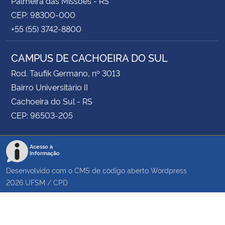
Palmeira das Missões - RS
CEP: 98300-000
+55 (55) 3742-8800
CAMPUS DE CACHOEIRA DO SUL
Rod. Taufik Germano, nº 3013
Bairro Universitário II
Cachoeira do Sul - RS
CEP: 96503-205
Acesso à
Informação
Desenvolvido com o CMS de código aberto
Wordpress
2026
UFSM
/
CPD