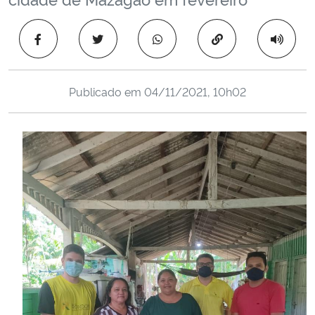
Ministério da Cidadania
Copiar para área 
Ministério da Saúde
Ministério de Minas e Energia
Publicado em
04/11/2021, 10h02
Ministério da Ciência, Tecnologia, Inovações e Comunicações
Ministério do Meio Ambiente
Ministério do Turismo
Ministério do Desenvolvimento Regional
Controladoria-Geral da União
Ministério da Mulher, da Família e dos Direitos Humanos