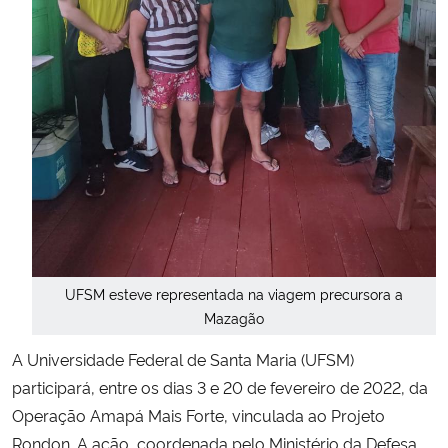
Secretaria-Geral
Secretaria de Governo
Gabinete de Segurança Institucional
Advocacia-Geral da União
Banco Central do Brasil
UFSM esteve representada na viagem precursora a
Planalto
Mazagão
A Universidade Federal de Santa Maria (UFSM)
participará, entre os dias 3 e 20 de fevereiro de 2022, da
Operação Amapá Mais Forte, vinculada ao Projeto
Rondon. A ação, coordenada pelo Ministério da Defesa,