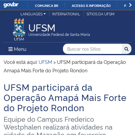
COMUNICA BR
ACESSO À INFORMAÇÃO
PARTI
Casa Civil
LANGUAGES
INTERNATIONAL
SÍTIOS DA UFSM
IR
PARA
UFSM
Ministério da Justiça e Segurança Pública
O
Universidade Federal de Santa Maria
CONTEÚDO
Ministério da Defesa
Buscar no nos Sítios
Busca
Busca:
Menu Principal do Sítio
Menu
Busc
Ministério das Relações Exteriores
Você está aqui:
UFSM
>
UFSM participará da Operação
Amapá Mais Forte do Projeto Rondon
Ministério da Economia
UFSM participará da
Início do conteúdo
Ministério da Infraestrutura
Operação Amapá Mais Forte
do Projeto Rondon
Ministério da Agricultura, Pecuária e Abastecimento
Equipe do Campus Frederico
Ministério da Educação
Westphalen realizará atividades na
cidade de Mazagão em fevereiro