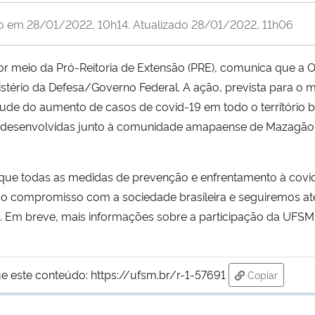
do em
28/01/2022, 10h14
. Atualizado
28/01/2022, 11h06
por meio da Pró-Reitoria de Extensão (PRE), comunica que a
istério da Defesa/Governo Federal. A ação, prevista para o m
tude do aumento de casos de covid-19 em todo o território b
m desenvolvidas junto à comunidade amapaense de Mazagão
ra que todas as medidas de prevenção e enfrentamento à cov
so compromisso com a sociedade brasileira e seguiremos a
a. Em breve, mais informações sobre a participação da UFS
e este conteúdo:
https://ufsm.br/r-1-57691
Copiar
para área de