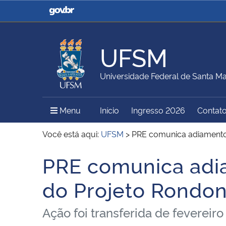
Casa Civil
Ministério da Justiça e
Segurança Pública
UFSM
Ministério da Agricultura,
Ministério da Educação
Universidade Federal de Santa Ma
Pecuária e Abastecimento
Menu Principal do Sítio
Menu
Início
Ingresso 2026
Contat
Ministério do Meio Ambiente
Ministério do Turismo
Você está aqui:
UFSM
>
PRE comunica adiamento
PRE comunica adi
Início do conteúdo
Secretaria de Governo
Gabinete de Segurança
do Projeto Rondo
Institucional
Ação foi transferida de fevereir