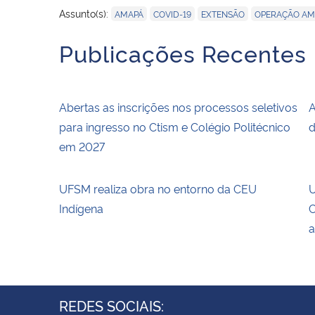
,
,
,
Assunto(s):
AMAPÁ
COVID-19
EXTENSÃO
OPERAÇÃO AM
Publicações Recentes
Abertas as inscrições nos processos seletivos
A
para ingresso no Ctism e Colégio Politécnico
d
em 2027
UFSM realiza obra no entorno da CEU
U
Indígena
C
a
REDES SOCIAIS: