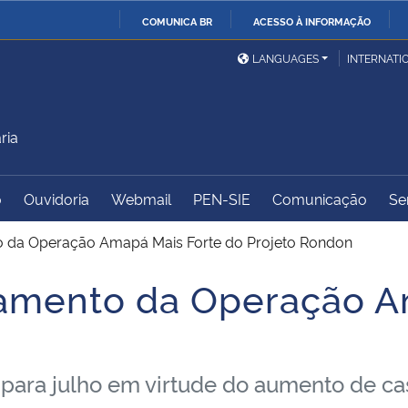
COMUNICA BR
ACESSO À INFORMAÇÃO
Ministério da Defesa
Ministério das Relações
Mini
IR
LANGUAGES
INTERNATI
Exteriores
PARA
O
Ministério da Cidadania
Ministério da Saúde
Mini
CONTEÚDO
ria
o
Ouvidoria
Webmail
PEN-SIE
Comunicação
Se
Ministério do
Controladoria-Geral da
Mini
Desenvolvimento Regional
União
Famí
 da Operação Amapá Mais Forte do Projeto Rondon
Hum
amento da Operação A
Advocacia-Geral da União
Banco Central do Brasil
Plan
n
o para julho em virtude do aumento de c