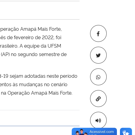
 Operação Amapá Mais Forte,
ês de fevereiro de 2022, foi
rasileiro. A equipe da UFSM
 (AP) no segundo semestre de
id-19 sejam adotadas neste período
tentos às mudanças no cenário
M na Operação Amapá Mais Forte.
Copiar para áre
 transferência