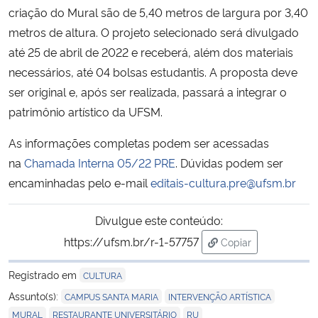
criação do Mural são de 5,40 metros de largura por 3,40
metros de altura. O projeto selecionado será divulgado
Secretaria-Geral
até 25 de abril de 2022 e receberá, além dos materiais
necessários, até 04 bolsas estudantis. A proposta deve
Secretaria de Governo
ser original e, após ser realizada, passará a integrar o
Gabinete de Segurança Institucional
patrimônio artístico da UFSM.
As informações completas podem ser acessadas
Advocacia-Geral da União
na
Chamada Interna 05/22 PRE
. Dúvidas podem ser
encaminhadas pelo e-mail
editais-cultura.pre@ufsm.br
Banco Central do Brasil
Divulgue este conteúdo:
Planalto
https://ufsm.br/r-1-57757
Copiar
para área de trans
Registrado em
CULTURA
,
,
Assunto(s):
CAMPUS SANTA MARIA
INTERVENÇÃO ARTÍSTICA
,
,
MURAL
RESTAURANTE UNIVERSITÁRIO
RU