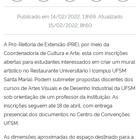
Ministério da Cidadania
Publicado em
14/02/2022, 13h59
. Atualizado
Ministério da Saúde
15/02/2022, 8h50
Ministério de Minas e Energia
A Pró-Reitoria de Extensão (PRE), por meio da
Coordenadoria de Cultura e Arte, está com inscrições
Ministério da Ciência, Tecnologia, Inovações e Comunicações
abertas para estudantes interessados em criar um mural
artístico no Restaurante Universitário I (
campus
UFSM
Ministério do Meio Ambiente
Santa Maria). Podem submeter propostas discentes dos
cursos de Artes Visuais e de Desenho Industrial da UFSM
Ministério do Turismo
sob orientação de um professor da instituição. As
inscrições seguem até 18 de abril, com entrega
Ministério do Desenvolvimento Regional
presencial dos documentos no Centro de Convenções
Controladoria-Geral da União
UFSM.
As dimensões aproximadas do espaço destinado para a
Ministério da Mulher, da Família e dos Direitos Humanos