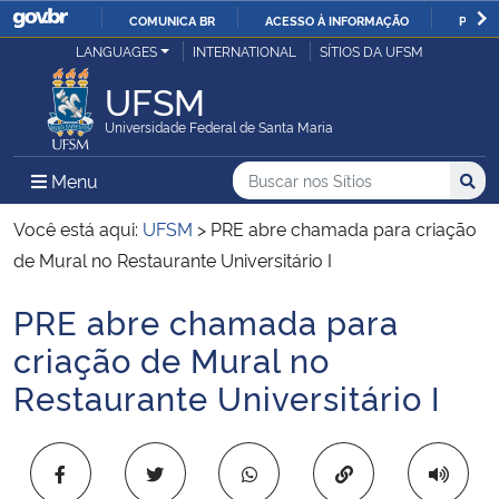
COMUNICA BR
ACESSO À INFORMAÇÃO
PARTI
Casa Civil
LANGUAGES
INTERNATIONAL
SÍTIOS DA UFSM
IR
PARA
UFSM
Ministério da Justiça e Segurança Pública
O
Universidade Federal de Santa Maria
CONTEÚDO
Ministério da Defesa
Buscar no nos Sítios
Busca
Busca:
Menu Principal do Sítio
Menu
Busc
Ministério das Relações Exteriores
Você está aqui:
UFSM
>
PRE abre chamada para criação
de Mural no Restaurante Universitário I
Ministério da Economia
PRE abre chamada para
Início do conteúdo
Ministério da Infraestrutura
criação de Mural no
Restaurante Universitário I
Ministério da Agricultura, Pecuária e Abastecimento
Ministério da Educação
Copiar para área 