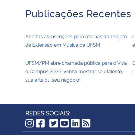
Publicações Recentes
Abertas as inscrições para oficinas do Projeto
C
de Extensão em Música da UFSM
e
UFSM/PM abre chamada pública para o Viva
E
o Campus 2026: venha mostrar seu talento,
L
sua arte ou seu negócio!
REDES SOCIAIS:
TikTok
Instagram
Facebook
Twitter
YouTube
LinkedIn
RSS