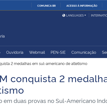
COMUNICA BR
ACESSO À INFORMAÇÃO
Ministério da Defesa
Ministério das Relações
Mini
IR
LANGUAGES
INTERNATI
Exteriores
PARA
O
Ministério da Cidadania
Ministério da Saúde
Mini
CONTEÚDO
ria
o
Ouvidoria
Webmail
PEN-SIE
Comunicação
Se
Ministério do
Controladoria-Geral da
Mini
Desenvolvimento Regional
União
Famí
uista 2 medalhas em sul-americano de atletismo
Hum
M conquista 2 medalha
Advocacia-Geral da União
Banco Central do Brasil
Plan
tismo
o em duas provas no Sul-Americano Indo