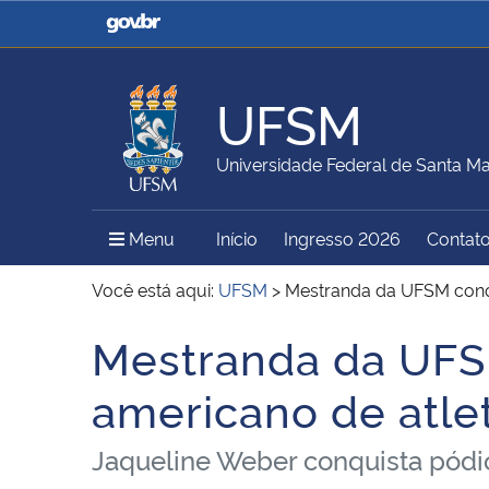
Casa Civil
Ministério da Justiça e
Segurança Pública
UFSM
Ministério da Agricultura,
Ministério da Educação
Universidade Federal de Santa Ma
Pecuária e Abastecimento
Menu Principal do Sítio
Menu
Início
Ingresso 2026
Contat
Ministério do Meio Ambiente
Ministério do Turismo
Você está aqui:
UFSM
>
Mestranda da UFSM conq
Mestranda da UFS
Início do conteúdo
Secretaria de Governo
Gabinete de Segurança
americano de atle
Institucional
Jaqueline Weber conquista pódi