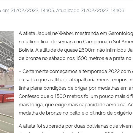
do em
21/02/2022, 14h05
. Atualizado
21/02/2022, 14h06
A atleta Jaqueline Weber, mestranda em Gerontolog
no último final de semana no Campeonato Sul Ame
Bolívia. A altitude de quase 2600m não intimidou J
de bronze no sábado nos 1500 metros e a prata no
– Certamente começamos a temporada 2022 com o pé
eu sabia que a altitude atrapalharia meus tempos, 
tinha plena condições de brigar por medalhas em am
Confesso que o 1500 metros foi um pouco mais difíc
mais longa, que exige mais capacidade aeróbica. Ao
medalha de bronze no peito e o cilindro de oxigênio 
A atleta foi superada por duas bolivianas que vivem 