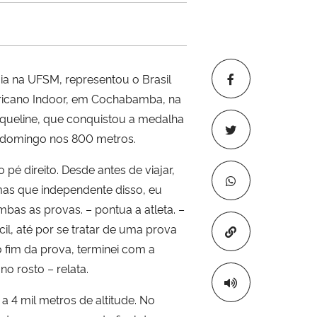
ia na UFSM, representou o Brasil
ricano Indoor, em Cochabamba, na
aqueline, que conquistou a medalha
 domingo nos 800 metros.
 direito. Desde antes de viajar,
mas que independente disso, eu
bas as provas. – pontua a atleta. –
il, até por se tratar de uma prova
Copiar para áre
 fim da prova, terminei com a
no rosto – relata.
a 4 mil metros de altitude. No