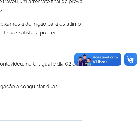
e travou um arremate final de prova
s.
eixamos a definição para os último
Fiquei satisfeita por ter
ntevideu, no Uruguai e dia 02 de
legação a conquistar duas
 transferência