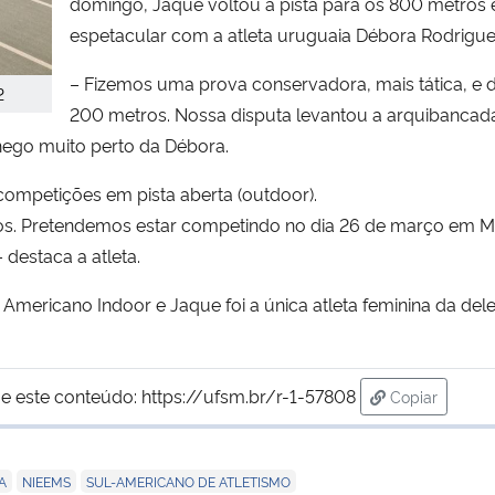
domingo, Jaque voltou à pista para os 800 metros 
espetacular com a atleta uruguaia Débora Rodrigue
– Fizemos uma prova conservadora, mais tática, e d
2
200 metros. Nossa disputa levantou a arquibancada. 
hego muito perto da Débora.
competições em pista aberta (outdoor).
s. Pretendemos estar competindo no dia 26 de março em Mo
 destaca a atleta.
Americano Indoor e Jaque foi a única atleta feminina da de
e este conteúdo:
https://ufsm.br/r-1-57808
Copiar
para área de
,
,
A
NIEEMS
SUL-AMERICANO DE ATLETISMO