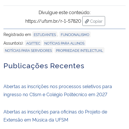
Divulgue este conteúdo:
Secretaria-Geral
https://ufsm.br/r-1-57820
Copiar
para área de trans
Secretaria de Governo
Registrado em
,
ESTUDANTES
FUNCIONALISMO
,
,
Assunto(s):
AGITTEC
NOTÍCIAS PARA ALUNOS
Gabinete de Segurança Institucional
,
NOTÍCIAS PARA SERVIDORES
PROPRIEDADE INTELECTUAL
Advocacia-Geral da União
Publicações Recentes
Banco Central do Brasil
Abertas as inscrições nos processos seletivos para
Planalto
ingresso no Ctism e Colégio Politécnico em 2027
Abertas as inscrições para oficinas do Projeto de
Extensão em Música da UFSM