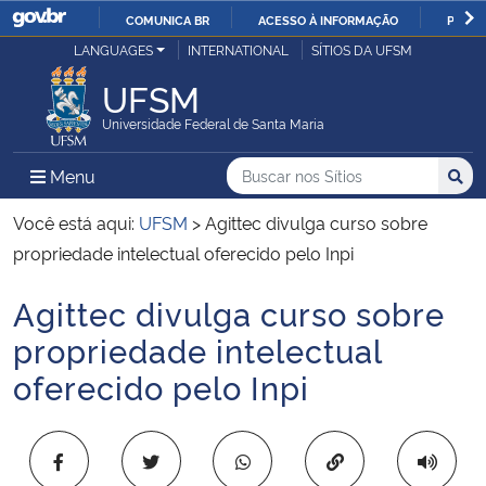
COMUNICA BR
ACESSO À INFORMAÇÃO
PARTI
Casa Civil
LANGUAGES
INTERNATIONAL
SÍTIOS DA UFSM
IR
PARA
UFSM
Ministério da Justiça e Segurança Pública
O
Universidade Federal de Santa Maria
CONTEÚDO
Ministério da Defesa
Buscar no nos Sítios
Busca
Busca:
Menu Principal do Sítio
Menu
Busc
Ministério das Relações Exteriores
Você está aqui:
UFSM
>
Agittec divulga curso sobre
propriedade intelectual oferecido pelo Inpi
Ministério da Economia
Agittec divulga curso sobre
Início do conteúdo
Ministério da Infraestrutura
propriedade intelectual
oferecido pelo Inpi
Ministério da Agricultura, Pecuária e Abastecimento
Ministério da Educação
Copiar para área 