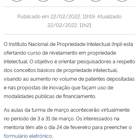
Ministério da Cidadania
Publicado em
22/02/2022, 11h19
. Atualizado
Ministério da Saúde
22/02/2022, 11h21
Ministério de Minas e Energia
O Instituto Nacional de Propriedade Intelectual (Inpi) está
ofertando curso de nivelamento em propriedade
Ministério da Ciência, Tecnologia, Inovações e Comunicações
intelectual. O objetivo é orientar pesquisadores a respeito
dos conceitos básicos de propriedade intelectual,
Ministério do Meio Ambiente
visando ao aumento no volume de patentes depositadas
e nas propostas de inovação que façam uso de
Ministério do Turismo
modalidades públicas de financiamento.
Ministério do Desenvolvimento Regional
As aulas da turma de março acontecerão virtualmente
no período de 3 a 31 de março. Os interessados na
Controladoria-Geral da União
mentoria têm até o dia 24 de fevereiro para preencher o
formulário eletrônico
.
Ministério da Mulher, da Família e dos Direitos Humanos