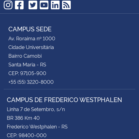
TikTok
Instagram
Facebook
Twitter
YouTube
LinkedIn
RSS
CAMPUS SEDE
Av. Roraima nº 1000
Cidade Universitária
Bairro Camobi
Santa Maria - RS
CEP: 97105-900
+55 (55) 3220-8000
CAMPUS DE FREDERICO WESTPHALEN
Linha 7 de Setembro, s/n
BR 386 Km 40
Frederico Westphalen - RS
CEP: 98400-000