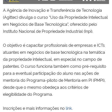
A Agência de Inovação e Transferência de Tecnologia
Secretaria-Geral
(Agittec) divulga o curso “Uso da Propriedade Intelectual
em Negócios de Base Tecnológica”, oferecido pelo
Secretaria de Governo
Instituto Nacional de Propriedade Industrial (Inpi).
Gabinete de Segurança Institucional
O objetivo é capacitar profissionais de empresas e ICTs
Advocacia-Geral da União
atuantes em negócios de base tecnológica na temática
da propriedade intelectual, em especial no campo de
Banco Central do Brasil
patentes. O curso funciona também como pré-requisito
para a eventual participação do aluno nas ações de
Planalto
mentoria do Programa-piloto de Mentoria em PI (PMPI),
desde que o mesmo obedeça aos critérios de
elegibilidade do Programa.
Inscrições e mais informações no
link
.