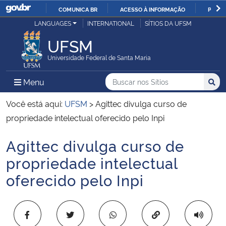
COMUNICA BR
ACESSO À INFORMAÇÃO
PARTI
Casa Civil
LANGUAGES
INTERNATIONAL
SÍTIOS DA UFSM
IR
PARA
UFSM
Ministério da Justiça e Segurança Pública
O
Universidade Federal de Santa Maria
CONTEÚDO
Ministério da Defesa
Buscar no nos Sítios
Busca
Busca:
Menu Principal do Sítio
Menu
Busc
Ministério das Relações Exteriores
Você está aqui:
UFSM
>
Agittec divulga curso de
propriedade intelectual oferecido pelo Inpi
Ministério da Economia
Agittec divulga curso de
Início do conteúdo
Ministério da Infraestrutura
propriedade intelectual
oferecido pelo Inpi
Ministério da Agricultura, Pecuária e Abastecimento
Ministério da Educação
Copiar para área 