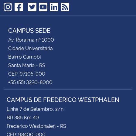
TikTok
Instagram
Facebook
Twitter
YouTube
LinkedIn
RSS
CAMPUS SEDE
Av. Roraima nº 1000
Cidade Universitária
Bairro Camobi
Santa Maria - RS
CEP: 97105-900
+55 (55) 3220-8000
CAMPUS DE FREDERICO WESTPHALEN
Linha 7 de Setembro, s/n
BR 386 Km 40
Frederico Westphalen - RS
CEP: 98400-000