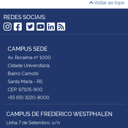
Voltar ao topo
REDES SOCIAIS:
TikTok
Instagram
Facebook
Twitter
YouTube
LinkedIn
RSS
CAMPUS SEDE
Av. Roraima nº 1000
Cidade Universitária
Bairro Camobi
Santa Maria - RS
CEP: 97105-900
+55 (55) 3220-8000
CAMPUS DE FREDERICO WESTPHALEN
Linha 7 de Setembro, s/n