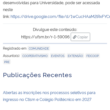
desenvolvidas para Universidade, pode ser acessada
neste
link:
https://drive.google.com/file/d/1wCucHAaM2lRxFY
Divulgue este conteúdo:
https://ufsm.br/r-1-59096
Copiar
para área de trans
Registrado em
COMUNIDADE
,
,
,
,
Assunto(s):
COOPERATIVISMO
EVENTOS
EXTENSÃO
FEICOOP
PRE
Publicações Recentes
Abertas as inscrições nos processos seletivos para
ingresso no Ctism e Colégio Politécnico em 2027