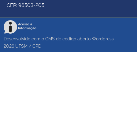
CEP: 96503-205
Acesso à
Informação
Desenvolvido com o CMS de código aberto
Wordpress
2026
UFSM
/
CPD