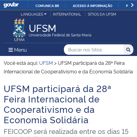
COMUNICA BR
ACESSO À INFORMAÇÃO
PARTI
Casa Civil
LANGUAGES
INTERNATIONAL
SÍTIOS DA UFSM
IR
PARA
UFSM
Ministério da Justiça e Segurança Pública
O
Universidade Federal de Santa Maria
CONTEÚDO
Ministério da Defesa
Buscar no nos Sítios
Busca
Busca:
Menu Principal do Sítio
Menu
Busc
Ministério das Relações Exteriores
Você está aqui:
UFSM
>
UFSM participará da 28ª Feira
Internacional de Cooperativismo e da Economia Solidária
Ministério da Economia
UFSM participará da 28ª
Início do conteúdo
Ministério da Infraestrutura
Feira Internacional de
Cooperativismo e da
Ministério da Agricultura, Pecuária e Abastecimento
Economia Solidária
Ministério da Educação
FEICOOP será realizada entre os dias 15