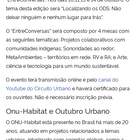
tema desta edição será “Localizando os ODS: Não
Secretaria-Geral
deixar ninguém e nenhum lugar para trás”.
O “EntreConversas” será composto por 4 mesas com
Secretaria de Governo
as seguintes temáticas: Projetos colaborativos com
comunidades indígenas; Sonoridades ao redor;
Gabinete de Segurança Institucional
MetaAmbientes – territórios em rede, RV e RA; e Arte,
Advocacia-Geral da União
ciência e tecnologia para um mundo sustentável.
O evento terá transmissão online e pelo
canal do
Banco Central do Brasil
Youtube do Circuito Urbano
e haverá certificado para
os ouvintes. Não é necessário inscrição prévia.
Planalto
Onu-Habitat e Outubro Urbano
O ONU-Habitat está presente no Brasil há mais de 20
anos, atuando em projetos relacionados a temas
urbanos, interligado com agendas globais, como a