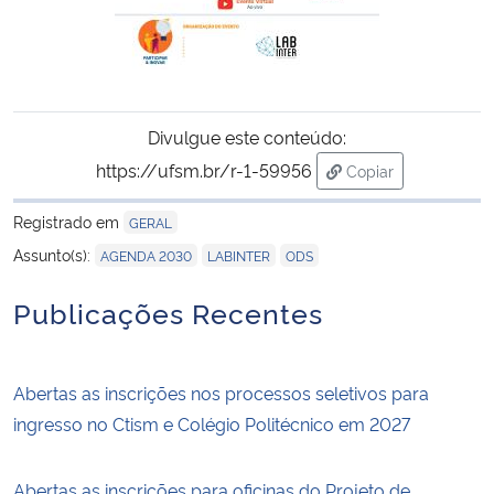
Divulgue este conteúdo:
https://ufsm.br/r-1-59956
Copiar
para área de trans
Registrado em
GERAL
,
,
Assunto(s):
AGENDA 2030
LABINTER
ODS
Publicações Recentes
Abertas as inscrições nos processos seletivos para
ingresso no Ctism e Colégio Politécnico em 2027
Abertas as inscrições para oficinas do Projeto de