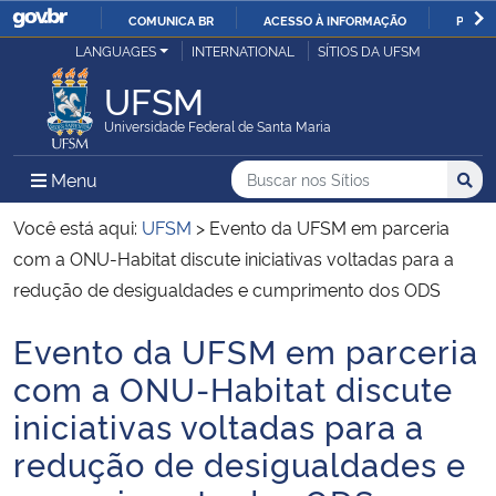
COMUNICA BR
ACESSO À INFORMAÇÃO
PARTI
Casa Civil
LANGUAGES
INTERNATIONAL
SÍTIOS DA UFSM
IR
PARA
UFSM
Ministério da Justiça e Segurança Pública
O
Universidade Federal de Santa Maria
CONTEÚDO
Ministério da Defesa
Buscar no nos Sítios
Busca
Busca:
Menu Principal do Sítio
Menu
Busc
Ministério das Relações Exteriores
Você está aqui:
UFSM
>
Evento da UFSM em parceria
com a ONU-Habitat discute iniciativas voltadas para a
Ministério da Economia
redução de desigualdades e cumprimento dos ODS
Evento da UFSM em parceria
Ministério da Infraestrutura
Início do conteúdo
com a ONU-Habitat discute
Ministério da Agricultura, Pecuária e Abastecimento
iniciativas voltadas para a
redução de desigualdades e
Ministério da Educação