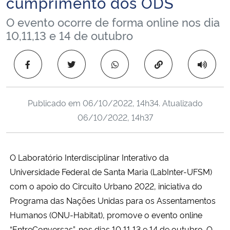
cumprimento dos ODS
Ministério da Cidadania
O evento ocorre de forma online nos dia
10,11,13 e 14 de outubro
Ministério da Saúde
Copiar para área 
Ministério de Minas e Energia
Ministério da Ciência, Tecnologia, Inovações e Comunicações
Publicado em
06/10/2022, 14h34
. Atualizado
06/10/2022, 14h37
Ministério do Meio Ambiente
Ministério do Turismo
O Laboratório Interdisciplinar Interativo da
Universidade Federal de Santa Maria (LabInter-UFSM)
Ministério do Desenvolvimento Regional
com o apoio do Circuito Urbano 2022,
iniciativa do
Programa das Nações Unidas para os Assentamentos
Controladoria-Geral da União
Humanos (ONU-Habitat),
promove o evento online
Ministério da Mulher, da Família e dos Direitos Humanos
“EntreConversas”, nos dias 10,11,13 e 14 de outubro. O