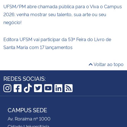
UFSM/PM abre chamada pública para o Viva o Campus
2026: venha mostrar seu talento, sua arte ou seu
negócio!
Editora UFSM vai participar da 53ª Feira do Livro de
Santa Maria com 17 lançamentos
Voltar ao topo
REDES SOCIAIS:
Instagram
Facebook
TikTok
Twitter
YouTube
LinkedIn
RSS
CAMPUS SEDE
Av. Roraima nº 1000
Cidade Universitária