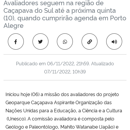
Avaliadores seguem na região de
Ministério da Cidadania
Caçapava do Sul até a próxima quinta
(10), quando cumprirão agenda em Porto
Ministério da Saúde
Alegre
Ministério de Minas e Energia
Copiar para área 
Ministério da Ciência, Tecnologia, Inovações e Comunicações
Publicado em
06/11/2022, 21h59
. Atualizado
Ministério do Meio Ambiente
07/11/2022, 10h39
Ministério do Turismo
Iniciou hoje (06) a missão dos avaliadores do projeto
Ministério do Desenvolvimento Regional
Geoparque Caçapava Aspirante Organização das
Nações Unidas para a Educação, a Ciência e a Cultura
Controladoria-Geral da União
(Unesco). A comissão avaliadora é composta pelo
Geólogo e Paleontólogo, Mahito Watanabe (Japão) e
Ministério da Mulher, da Família e dos Direitos Humanos