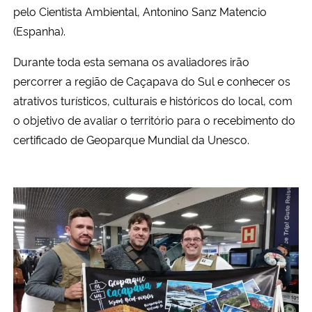
pelo Cientista Ambiental, Antonino Sanz Matencio
(Espanha).
Secretaria-Geral
Durante toda esta semana os avaliadores irão
Secretaria de Governo
percorrer a região de Caçapava do Sul e conhecer os
atrativos turísticos, culturais e históricos do local, com
Gabinete de Segurança Institucional
o objetivo de avaliar o território para o recebimento do
certificado de Geoparque Mundial da Unesco.
Advocacia-Geral da União
Banco Central do Brasil
Planalto