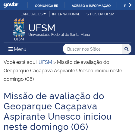
COMUNICA BR
ACESSO À INFORMAÇÃO
PARTI
Casa Civil
LANGUAGES
INTERNATIONAL
SÍTIOS DA UFSM
IR
PARA
UFSM
Ministério da Justiça e Segurança Pública
O
Universidade Federal de Santa Maria
CONTEÚDO
Ministério da Defesa
Buscar no nos Sítios
Busca
Busca:
Menu Principal do Sítio
Menu
Busc
Ministério das Relações Exteriores
Você está aqui:
UFSM
>
Missão de avaliação do
Geoparque Caçapava Aspirante Unesco iniciou neste
Ministério da Economia
domingo (06)
Missão de avaliação do
Ministério da Infraestrutura
Início do conteúdo
Geoparque Caçapava
Ministério da Agricultura, Pecuária e Abastecimento
Aspirante Unesco iniciou
neste domingo (06)
Ministério da Educação