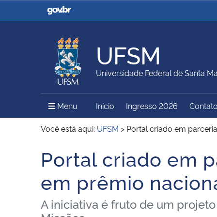
Casa Civil
Ministério da Justiça e
Segurança Pública
UFSM
Ministério da Agricultura,
Ministério da Educação
Universidade Federal de Santa Ma
Pecuária e Abastecimento
Menu Principal do Sítio
Menu
Início
Ingresso 2026
Contat
Ministério do Meio Ambiente
Ministério do Turismo
Você está aqui:
UFSM
>
Portal criado em parceri
Portal criado em p
Início do conteúdo
Secretaria de Governo
Gabinete de Segurança
em prêmio naciona
Institucional
A iniciativa é fruto de um proj