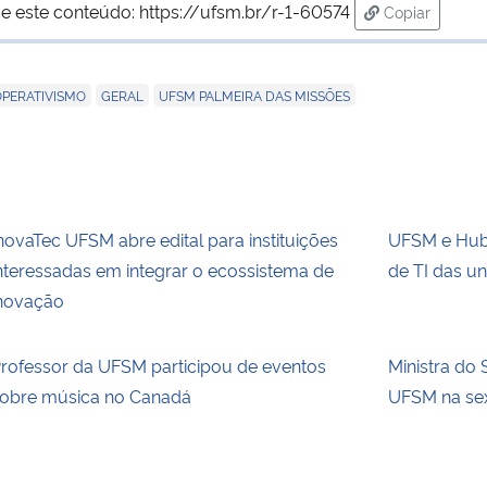
e este conteúdo:
https://ufsm.br/r-1-60574
Copiar
para área de
,
,
PERATIVISMO
GERAL
UFSM PALMEIRA DAS MISSÕES
novaTec UFSM abre edital para instituições
UFSM e Hub.
nteressadas em integrar o ecossistema de
de TI das un
novação
rofessor da UFSM participou de eventos
Ministra do 
obre música no Canadá
UFSM na sext