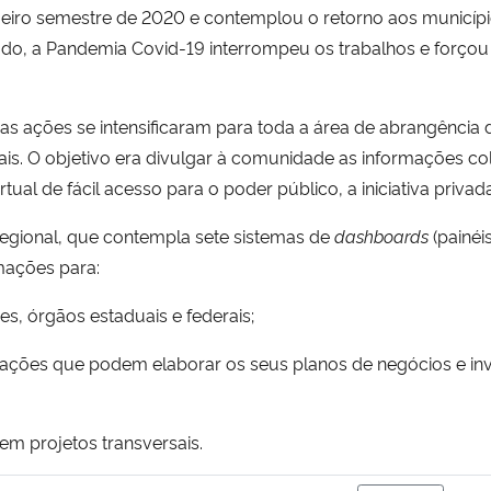
imeiro semestre de 2020 e contemplou o retorno aos município
udo, a Pandemia Covid-19 interrompeu os trabalhos e forçou
 as ações se intensificaram para toda a área de abrangência
rais. O objetivo era divulgar à comunidade as informações 
l de fácil acesso para o poder público, a iniciativa privada 
Regional, que contempla sete sistemas de
d
ashboards
(painéi
mações para:
s, órgãos estaduais e federais;
ções que podem elaborar os seus planos de negócios e inve
em projetos transversais.