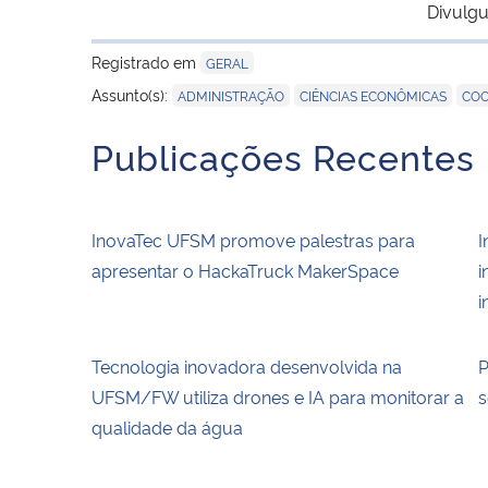
Divulgu
Registrado em
GERAL
,
,
Assunto(s):
ADMINISTRAÇÃO
CIÊNCIAS ECONÔMICAS
COO
Publicações Recentes
InovaTec UFSM promove palestras para
I
apresentar o HackaTruck MakerSpace
i
i
Tecnologia inovadora desenvolvida na
P
UFSM/FW utiliza drones e IA para monitorar a
s
qualidade da água