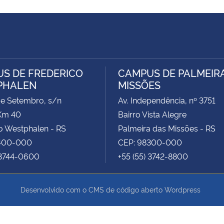
S DE FREDERICO
CAMPUS DE PALMEIR
PHALEN
MISSÕES
de Setembro, s/n
Av. Independência, nº 3751
Km 40
Bairro Vista Alegre
o Westphalen - RS
Palmeira das Missões - RS
400-000
CEP: 98300-000
 3744-0600
+55 (55) 3742-8800
Desenvolvido com o CMS de código aberto
Wordpress