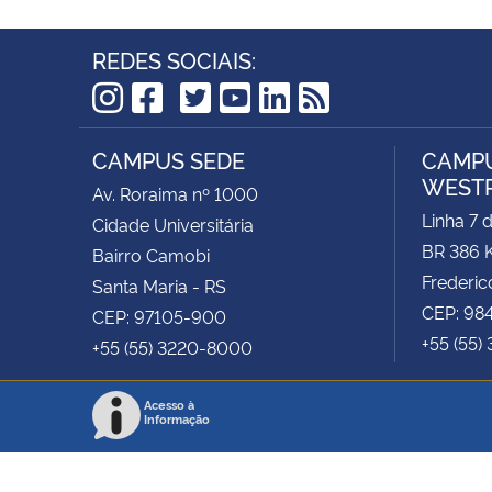
REDES SOCIAIS:
TikTok
Instagram
Facebook
Twitter
YouTube
LinkedIn
RSS
CAMPUS SEDE
CAMPU
WEST
Av. Roraima nº 1000
Linha 7 
Cidade Universitária
BR 386 
Bairro Camobi
Frederic
Santa Maria - RS
CEP: 98
CEP: 97105-900
+55 (55)
+55 (55) 3220-8000
Acesso à
Informação