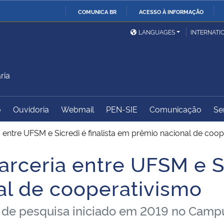
COMUNICA BR
ACESSO À INFORMAÇÃO
Ministério da Defesa
Ministério das Relações
Mini
IR
LANGUAGES
INTERNATI
Exteriores
PARA
O
Ministério da Cidadania
Ministério da Saúde
Mini
CONTEÚDO
ria
o
Ouvidoria
Webmail
PEN-SIE
Comunicação
Se
Ministério do
Controladoria-Geral da
Mini
Desenvolvimento Regional
União
Famí
a entre UFSM e Sicredi é finalista em prêmio nacional de coo
Hum
arceria entre UFSM e Si
Advocacia-Geral da União
Banco Central do Brasil
Plan
l de cooperativismo
eto de pesquisa iniciado em 2019 no Ca