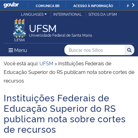
COMUNICA BR
ACESSO À INFORMAÇÃO
PARTI
Casa Civil
LANGUAGES
INTERNATIONAL
SÍTIOS DA UFSM
IR
PARA
UFSM
Ministério da Justiça e Segurança Pública
O
Universidade Federal de Santa Maria
CONTEÚDO
Ministério da Defesa
Buscar no nos Sítios
Busca
Busca:
Menu Principal do Sítio
Menu
Busc
Ministério das Relações Exteriores
Você está aqui:
UFSM
>
Instituições Federais de
Educação Superior do RS publicam nota sobre cortes de
Ministério da Economia
recursos
Instituições Federais de
Ministério da Infraestrutura
Início do conteúdo
Educação Superior do RS
Ministério da Agricultura, Pecuária e Abastecimento
publicam nota sobre cortes
de recursos
Ministério da Educação