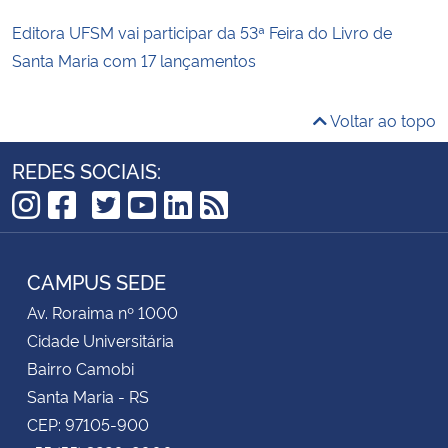
Editora UFSM vai participar da 53ª Feira do Livro de
Santa Maria com 17 lançamentos
Voltar ao topo
REDES SOCIAIS:
TikTok
Instagram
Facebook
Twitter
YouTube
LinkedIn
RSS
CAMPUS SEDE
Av. Roraima nº 1000
Cidade Universitária
Bairro Camobi
Santa Maria - RS
CEP: 97105-900