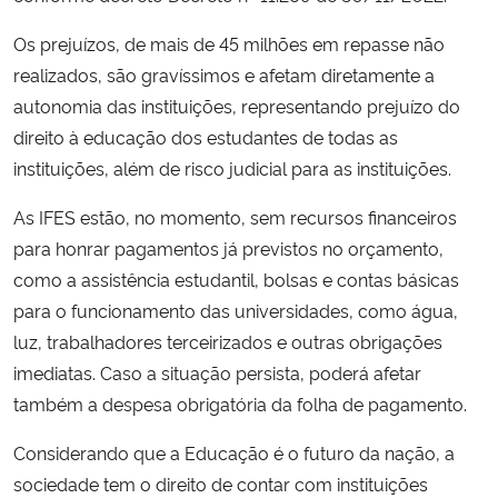
Os prejuízos, de mais de 45 milhões em repasse não
Secretaria-Geral
realizados, são gravíssimos e afetam diretamente a
autonomia das instituições, representando prejuízo do
Secretaria de Governo
direito à educação dos estudantes de todas as
instituições, além de risco judicial para as instituições.
Gabinete de Segurança Institucional
As IFES estão, no momento, sem recursos financeiros
Advocacia-Geral da União
para honrar pagamentos já previstos no orçamento,
como a assistência estudantil, bolsas e contas básicas
Banco Central do Brasil
para o funcionamento das universidades, como água,
luz, trabalhadores terceirizados e outras obrigações
Planalto
imediatas. Caso a situação persista, poderá afetar
também a despesa obrigatória da folha de pagamento.
Considerando que a Educação é o futuro da nação, a
sociedade tem o direito de contar com instituições