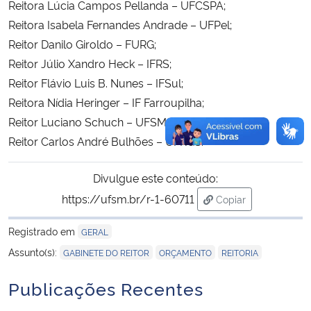
Reitora Lúcia Campos Pellanda – UFCSPA;
Reitora Isabela Fernandes Andrade – UFPel;
Reitor Danilo Giroldo – FURG;
Reitor Júlio Xandro Heck – IFRS;
Reitor Flávio Luis B. Nunes – IFSul;
Reitora Nídia Heringer – IF Farroupilha;
Reitor Luciano Schuch – UFSM;
Reitor Carlos André Bulhões – UFRGS.
Divulgue este conteúdo:
https://ufsm.br/r-1-60711
Copiar
para área de trans
Registrado em
GERAL
,
,
Assunto(s):
GABINETE DO REITOR
ORÇAMENTO
REITORIA
Publicações Recentes