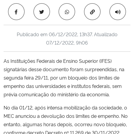
Ministério da Cidadania
Copiar para área 
Ministério da Saúde
Publicado em
06/12/2022, 13h37
. Atualizado
Ministério de Minas e Energia
07/12/2022, 9h06
Ministério da Ciência, Tecnologia, Inovações e Comunicações
As Instituições Federais de Ensino Superior (IFES)
signatárias desse documento foram surpreendidas, na
Ministério do Meio Ambiente
segunda feira 29/11, por um bloqueio dos limites de
Ministério do Turismo
empenho das universidades e institutos federais, sem
prévia comunicação do ministério da economia.
Ministério do Desenvolvimento Regional
No dia 01/12, após intensa mobilização da sociedade, o
MEC anunciou a devolução dos limites de empenho. No
Controladoria-Geral da União
entanto, algumas horas depois, ocorreu novo bloqueio,
conforme decreto Decreto nº 11.269 de 30/11/2022.
Ministério da Mulher, da Família e dos Direitos Humanos