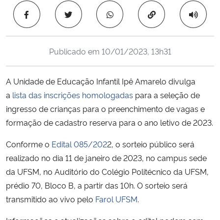
Ministério da Cidadania
Copiar para área 
Ministério da Saúde
Publicado em
10/01/2023, 13h31
Ministério de Minas e Energia
A Unidade de Educação Infantil Ipê Amarelo divulga
Ministério da Ciência, Tecnologia, Inovações e Comunicações
a
lista das inscrições homologadas
para a seleção de
ingresso de crianças para o preenchimento de vagas e
Ministério do Meio Ambiente
formação de cadastro reserva para o ano letivo de 2023.
Ministério do Turismo
Conforme o
Edital 085/202
2, o sorteio público será
realizado no dia 11 de janeiro de 2023, no campus sede
Ministério do Desenvolvimento Regional
da UFSM, no Auditório do Colégio Politécnico da UFSM,
prédio 70, Bloco B, a partir das 10h. O sorteio será
Controladoria-Geral da União
transmitido ao vivo pelo
Farol UFSM
.
Ministério da Mulher, da Família e dos Direitos Humanos