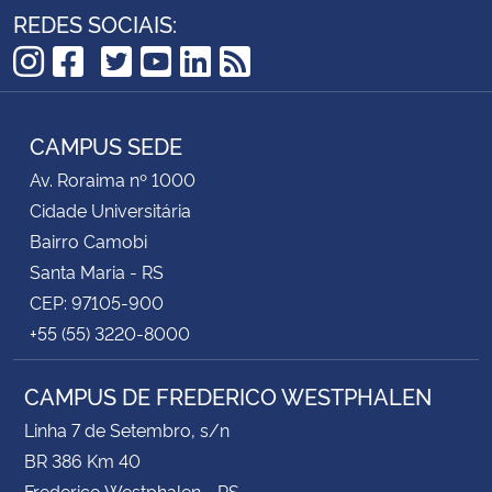
REDES SOCIAIS:
TikTok
Instagram
Facebook
Twitter
YouTube
LinkedIn
RSS
CAMPUS SEDE
Av. Roraima nº 1000
Cidade Universitária
Bairro Camobi
Santa Maria - RS
CEP: 97105-900
+55 (55) 3220-8000
CAMPUS DE FREDERICO WESTPHALEN
Linha 7 de Setembro, s/n
BR 386 Km 40
Frederico Westphalen - RS