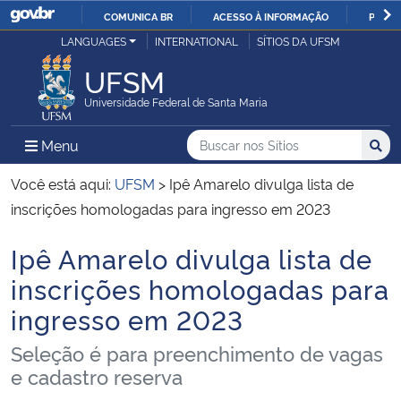
COMUNICA BR
ACESSO À INFORMAÇÃO
PARTI
Casa Civil
LANGUAGES
INTERNATIONAL
SÍTIOS DA UFSM
IR
PARA
UFSM
Ministério da Justiça e Segurança Pública
O
Universidade Federal de Santa Maria
CONTEÚDO
Ministério da Defesa
Buscar no nos Sítios
Busca
Busca:
Menu Principal do Sítio
Menu
Busc
Ministério das Relações Exteriores
Você está aqui:
UFSM
>
Ipê Amarelo divulga lista de
inscrições homologadas para ingresso em 2023
Ministério da Economia
Ipê Amarelo divulga lista de
Início do conteúdo
Ministério da Infraestrutura
inscrições homologadas para
ingresso em 2023
Ministério da Agricultura, Pecuária e Abastecimento
Seleção é para preenchimento de vagas
Ministério da Educação
e cadastro reserva