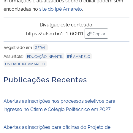
Informações e atualizações sobre o edital podem sem
encontradas no
site do Ipê Amarelo
.
Secretaria-Geral
Divulgue este conteúdo:
Secretaria de Governo
https://ufsm.br/r-1-60911
Copiar
para área de trans
Gabinete de Segurança Institucional
Registrado em
GERAL
,
,
Assunto(s):
EDUCAÇÃO INFANTIL
IPÊ AMARELO
Advocacia-Geral da União
UNIDADE IPÊ AMARELO
Publicações Recentes
Banco Central do Brasil
Planalto
Abertas as inscrições nos processos seletivos para
ingresso no Ctism e Colégio Politécnico em 2027
Abertas as inscrições para oficinas do Projeto de