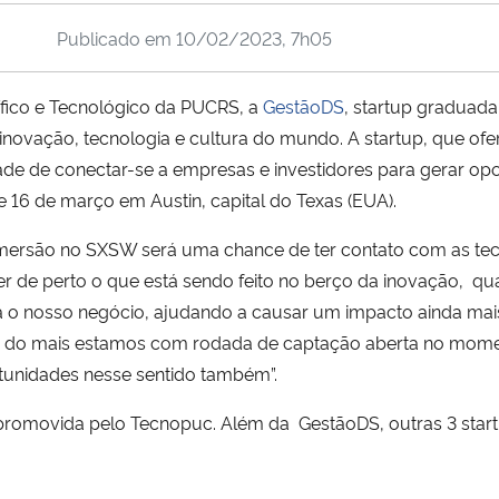
Publicado em
10/02/2023, 7h05
tífico e Tecnológico da PUCRS, a
GestãoDS
, startup graduada
novação, tecnologia e cultura do mundo. A startup, que ofe
ade de conectar-se a empresas e investidores para gerar op
 e 16 de março em Austin, capital do Texas (EUA).
mersão no SXSW será uma chance de ter contato com as te
de perto o que está sendo feito no berço da inovação, qua
ra o nosso negócio, ajudando a causar um impacto ainda mais
m do mais estamos com rodada de captação aberta no momen
tunidades nesse sentido também”.
va promovida pelo Tecnopuc.
Além da GestãoDS, outras 3 star