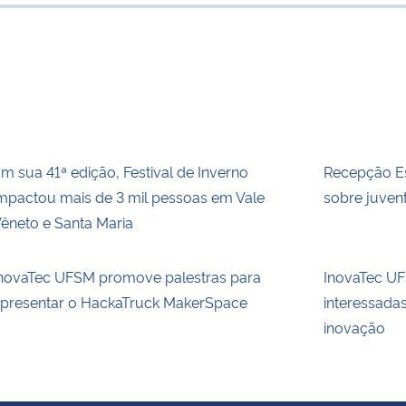
para área de
m sua 41ª edição, Festival de Inverno
Recepção Es
mpactou mais de 3 mil pessoas em Vale
sobre juvent
êneto e Santa Maria
novaTec UFSM promove palestras para
InovaTec UFS
presentar o HackaTruck MakerSpace
interessada
inovação