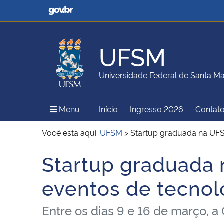
Casa Civil
Ministério da Justiça e
Segurança Pública
UFSM
Ministério da Agricultura,
Ministério da Educação
Universidade Federal de Santa Ma
Pecuária e Abastecimento
Menu Principal do Sítio
Menu
Início
Ingresso 2026
Contat
Ministério do Meio Ambiente
Ministério do Turismo
Você está aqui:
UFSM
>
Startup graduada na UF
Startup graduada
Início do conteúdo
Secretaria de Governo
Gabinete de Segurança
eventos de tecno
Institucional
Entre os dias 9 e 16 de março, 