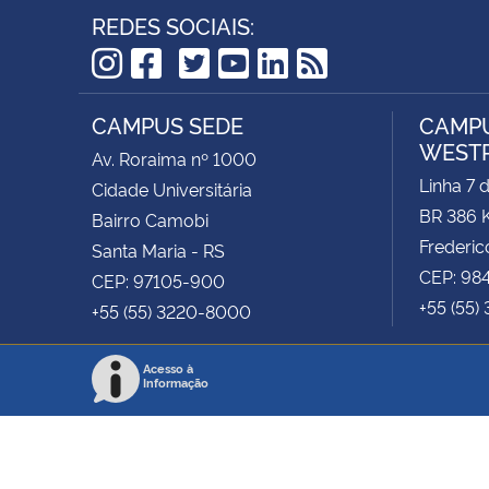
REDES SOCIAIS:
TikTok
Instagram
Facebook
Twitter
YouTube
LinkedIn
RSS
CAMPUS SEDE
CAMPU
WEST
Av. Roraima nº 1000
Linha 7 
Cidade Universitária
BR 386 
Bairro Camobi
Frederic
Santa Maria - RS
CEP: 98
CEP: 97105-900
+55 (55)
+55 (55) 3220-8000
Acesso à
Informação