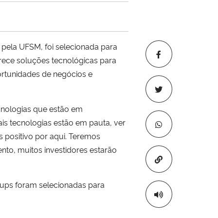
 pela UFSM, foi selecionada para
rece soluções tecnológicas para
ortunidades de negócios e
cnologias que estão em
is tecnologias estão em pauta, ver
 positivo por aqui. Teremos
to, muitos investidores estarão
Copiar para áre
tups foram selecionadas para