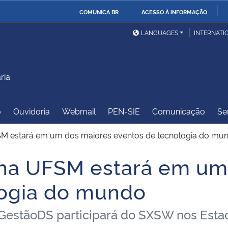
COMUNICA BR
ACESSO À INFORMAÇÃO
Ministério da Defesa
Ministério das Relações
Mini
IR
LANGUAGES
INTERNATI
Exteriores
PARA
O
Ministério da Cidadania
Ministério da Saúde
Mini
CONTEÚDO
ria
o
Ouvidoria
Webmail
PEN-SIE
Comunicação
Se
Ministério do
Controladoria-Geral da
Mini
Desenvolvimento Regional
União
Famí
SM estará em um dos maiores eventos de tecnologia do mu
Hum
 na UFSM estará em um
Advocacia-Geral da União
Banco Central do Brasil
Plan
logia do mundo
a GestãoDS participará do SXSW nos Est