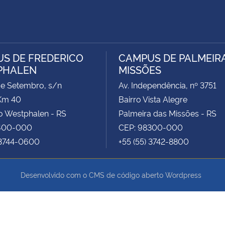
S DE FREDERICO
CAMPUS DE PALMEIR
PHALEN
MISSÕES
de Setembro, s/n
Av. Independência, nº 3751
Km 40
Bairro Vista Alegre
o Westphalen - RS
Palmeira das Missões - RS
400-000
CEP: 98300-000
 3744-0600
+55 (55) 3742-8800
Desenvolvido com o CMS de código aberto
Wordpress