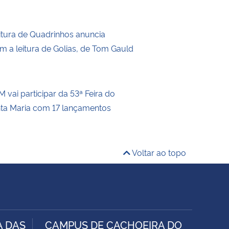
itura de Quadrinhos anuncia
m a leitura de Golias, de Tom Gauld
 vai participar da 53ª Feira do
nta Maria com 17 lançamentos
Voltar ao topo
A DAS
CAMPUS DE CACHOEIRA DO