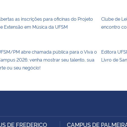
bertas as inscrições para oficinas do Projeto
Clube de Le
e Extensão em Música da UFSM
encontro co
FSM/PM abre chamada pública para o Viva o
Editora UFSM
ampus 2026: venha mostrar seu talento, sua
Livro de Sa
rte ou seu negócio!
S DE FREDERICO
CAMPUS DE PALMEIR