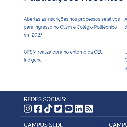
Abertas as inscrições nos processos seletivos
A
para ingresso no Ctism e Colégio Politécnico
d
em 2027
UFSM realiza obra no entorno da CEU
U
Indígena
C
a
REDES SOCIAIS:
Instagram
Facebook
TikTok
Twitter
YouTube
LinkedIn
RSS
CAMPUS SEDE
CAMPU