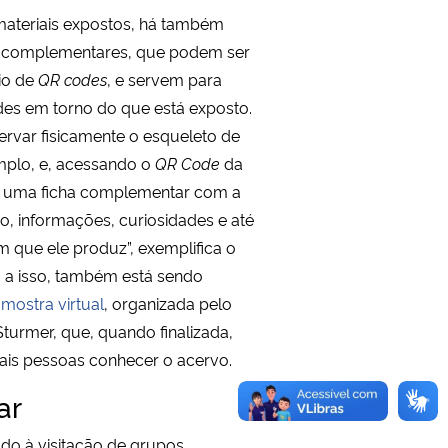
materiais expostos, há também
s complementares, que podem ser
io de
QR codes
, e servem para
des em torno do que está exposto.
servar fisicamente o esqueleto de
mplo, e, acessando o
Q
R
Code
da
ar uma ficha complementar com a
ro, informações, curiosidades e até
 que ele produz”, exemplifica o
 a isso, também está sendo
a
mostra virtual
, organizada pelo
Sturmer, que, quando finalizada,
ais pessoas conhecer o acervo.
ar
do à visitação de grupos,