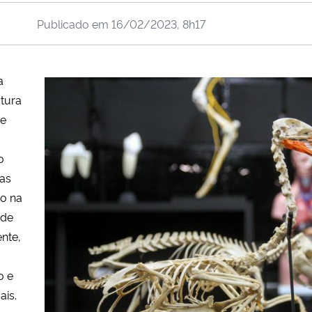
Publicado em
16/02/2023, 8h17
a
utura
 e
o
ias
o na
ede
nte,
o e
ais.