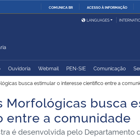
COMUNICA BR
ACESSO À INFORMAÇÃO
Ministério da Defesa
Ministério das Relações
Mini
IR
LANGUAGES
INTERNATI
Exteriores
PARA
O
Ministério da Cidadania
Ministério da Saúde
Mini
CONTEÚDO
ria
o
Ouvidoria
Webmail
PEN-SIE
Comunicação
Se
Ministério do
Controladoria-Geral da
Mini
Desenvolvimento Regional
União
Famí
lógicas busca estimular o interesse científico entre a comun
Hum
s Morfológicas busca e
Advocacia-Geral da União
Banco Central do Brasil
Plan
co entre a comunidade
ra é desenvolvida pelo Departamento d