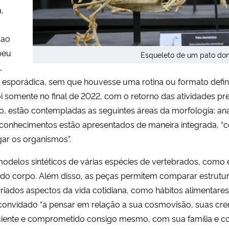
,
 ao
beu
Esqueleto de um pato do
.
 esporádica, sem que houvesse uma rotina ou formato defin
 somente no final de 2022, com o retorno das atividades pr
o, estão contempladas as seguintes áreas da morfologia: a
tes conhecimentos estão apresentados de maneira integrada, 
ar os organismos”.
odelos sintéticos de várias espécies de vertebrados, como 
s do corpo. Além disso, as peças permitem comparar estrutu
iados aspectos da vida cotidiana, como hábitos alimentares, 
convidado “a pensar em relação a sua cosmovisão, suas cren
sciente e comprometido consigo mesmo, com sua família e c