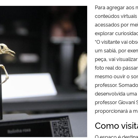
Para agregar aos 
conteúdos virtuai
acessados por me
explorar curiosida
“O visitante vai ob
um sabiá, por exe
peça, vai visualiz
foto real do pássa
mesmo ouvir o som
professor. Somado
desenvolvida um
professor Giovani 
proporcionará a m
Como visit
O espaço é destina