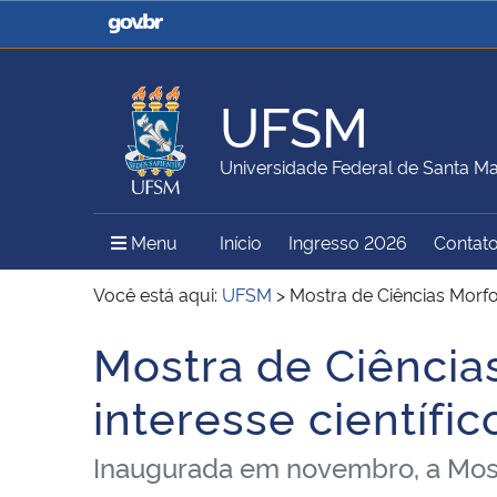
Casa Civil
Ministério da Justiça e
Segurança Pública
UFSM
Ministério da Agricultura,
Ministério da Educação
Universidade Federal de Santa Ma
Pecuária e Abastecimento
Menu Principal do Sítio
Menu
Início
Ingresso 2026
Contat
Ministério do Meio Ambiente
Ministério do Turismo
Você está aqui:
UFSM
>
Mostra de Ciências Morfo
Mostra de Ciência
Início do conteúdo
Secretaria de Governo
Gabinete de Segurança
interesse científi
Institucional
Inaugurada em novembro, a Most