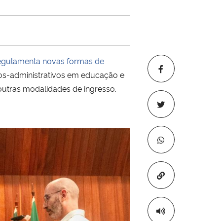
egulamenta novas formas de
icos-administrativos em educação e
 outras modalidades de ingresso.
Copiar para áre