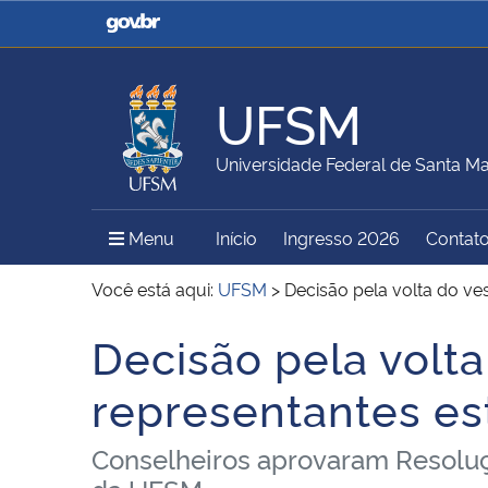
Casa Civil
Ministério da Justiça e
Segurança Pública
UFSM
Ministério da Agricultura,
Ministério da Educação
Universidade Federal de Santa Ma
Pecuária e Abastecimento
Menu Principal do Sítio
Menu
Início
Ingresso 2026
Contat
Ministério do Meio Ambiente
Ministério do Turismo
Você está aqui:
UFSM
>
Decisão pela volta do ves
Decisão pela volta
Início do conteúdo
Secretaria de Governo
Gabinete de Segurança
representantes es
Institucional
Conselheiros aprovaram Resoluç