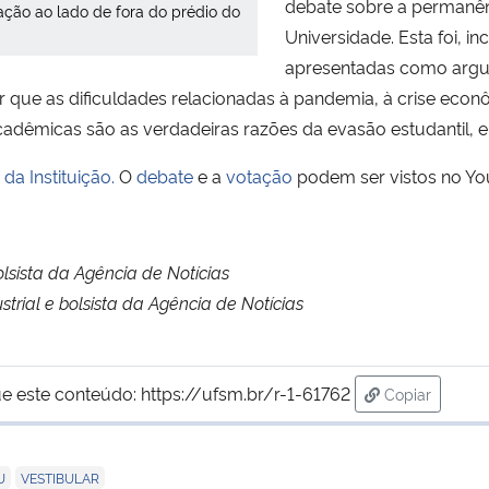
debate sobre a permanênc
ção ao lado de fora do prédio do
Universidade. Esta foi, i
apresentadas como argu
car que as dificuldades relacionadas à pandemia, à crise econ
acadêmicas são as verdadeiras razões da evasão estudantil, 
 da Instituição.
O
debate
e a
votação
podem ser vistos no Y
olsista da Agência de Notícias
strial e bolsista da Agência de Notícias
e este conteúdo:
https://ufsm.br/r-1-61762
Copiar
para área de
,
U
VESTIBULAR