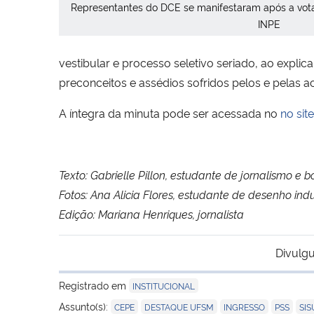
Representantes do DCE se manifestaram após a vota
INPE
vestibular e processo seletivo seriado, ao expli
preconceitos e assédios sofridos pelos e pelas 
A íntegra da minuta pode ser acessada no
no site
Texto: Gabrielle Pillon, estudante de jornalismo e b
Fotos: Ana Alicia Flores, estudante de desenho indu
Edição: Mariana Henriques, jornalista
Divulgu
Registrado em
INSTITUCIONAL
,
,
,
,
Assunto(s):
CEPE
DESTAQUE UFSM
INGRESSO
PSS
SIS