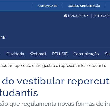
COMUNICA BR
ACESSO À INFORMAÇÃO
Ministério da Defesa
Ministério das Relações
Mini
IR
LANGUAGES
INTERNATI
Exteriores
PARA
O
Ministério da Cidadania
Ministério da Saúde
Mini
CONTEÚDO
ria
o
Ouvidoria
Webmail
PEN-SIE
Comunicação
Se
Ministério do
Controladoria-Geral da
Mini
Desenvolvimento Regional
União
Famí
tibular repercute entre gestão e representantes estudantis
Hum
 do vestibular repercu
Advocacia-Geral da União
Banco Central do Brasil
Plan
tudantis
ão que regulamenta novas formas de in