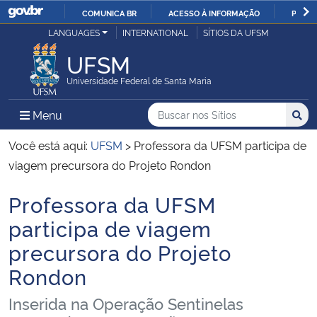
COMUNICA BR
ACESSO À INFORMAÇÃO
PARTI
Casa Civil
LANGUAGES
INTERNATIONAL
SÍTIOS DA UFSM
IR
PARA
UFSM
Ministério da Justiça e Segurança Pública
O
Universidade Federal de Santa Maria
CONTEÚDO
Ministério da Defesa
Buscar no nos Sítios
Busca
Busca:
Menu Principal do Sítio
Menu
Busc
Ministério das Relações Exteriores
Você está aqui:
UFSM
>
Professora da UFSM participa de
viagem precursora do Projeto Rondon
Ministério da Economia
Professora da UFSM
Início do conteúdo
Ministério da Infraestrutura
participa de viagem
precursora do Projeto
Ministério da Agricultura, Pecuária e Abastecimento
Rondon
Ministério da Educação
Inserida na Operação Sentinelas