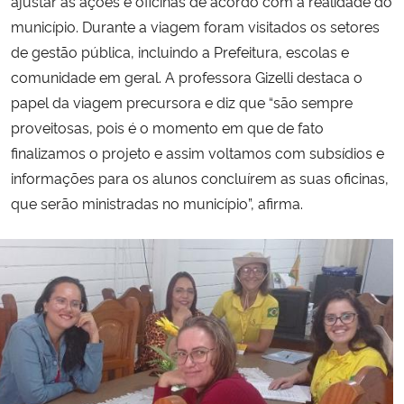
ajustar as ações e oficinas de acordo com a realidade do
município. Durante a viagem foram visitados os setores
Secretaria-Geral
de gestão pública, incluindo a Prefeitura, escolas e
comunidade em geral. A professora Gizelli destaca o
Secretaria de Governo
papel da viagem precursora e diz que “são sempre
proveitosas, pois é o momento em que de fato
Gabinete de Segurança Institucional
finalizamos o projeto e assim voltamos com subsídios e
informações para os alunos concluírem as suas oficinas,
Advocacia-Geral da União
que serão ministradas no município”, afirma.
Banco Central do Brasil
Planalto