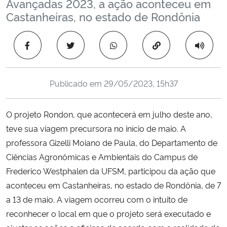
Avançadas 2023, a ação aconteceu em
Ministério da Cidadania
Castanheiras, no estado de Rondônia
Ministério da Saúde
Copiar para área 
Ministério de Minas e Energia
Publicado em
29/05/2023, 15h37
Ministério da Ciência, Tecnologia, Inovações e Comunicações
O projeto Rondon, que acontecerá em julho deste ano,
Ministério do Meio Ambiente
teve sua viagem precursora no início de maio. A
professora Gizelli Moiano de Paula, do Departamento de
Ministério do Turismo
Ciências Agronômicas e Ambientais do Campus de
Frederico Westphalen da UFSM, participou da ação que
Ministério do Desenvolvimento Regional
aconteceu em Castanheiras, no estado de Rondônia, de 7
Controladoria-Geral da União
a 13 de maio. A viagem ocorreu com o intuito de
reconhecer o local em que o projeto será executado e
Ministério da Mulher, da Família e dos Direitos Humanos