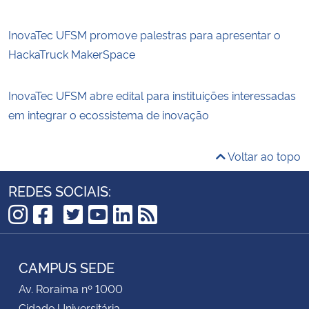
InovaTec UFSM promove palestras para apresentar o
HackaTruck MakerSpace
InovaTec UFSM abre edital para instituições interessadas
em integrar o ecossistema de inovação
Voltar ao topo
REDES SOCIAIS:
TikTok
Instagram
Facebook
Twitter
YouTube
LinkedIn
RSS
CAMPUS SEDE
Av. Roraima nº 1000
Cidade Universitária