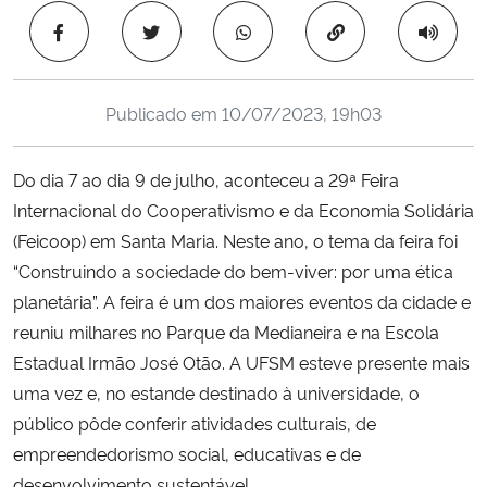
Ministério da Cidadania
Copiar para área 
Ministério da Saúde
Publicado em
10/07/2023, 19h03
Ministério de Minas e Energia
Do dia 7 ao dia 9 de julho, aconteceu a 29ª Feira
Ministério da Ciência, Tecnologia, Inovações e Comunicações
Internacional do Cooperativismo e da Economia Solidária
(Feicoop) em Santa Maria. Neste ano, o tema da feira foi
Ministério do Meio Ambiente
“Construindo a sociedade do bem-viver: por uma ética
planetária”. A feira é um dos maiores eventos da cidade e
Ministério do Turismo
reuniu milhares no Parque da Medianeira e na Escola
Estadual Irmão José Otão. A UFSM esteve presente mais
Ministério do Desenvolvimento Regional
uma vez e, no estande destinado à universidade, o
público pôde conferir atividades culturais, de
Controladoria-Geral da União
empreendedorismo social, educativas e de
Ministério da Mulher, da Família e dos Direitos Humanos
desenvolvimento sustentável.