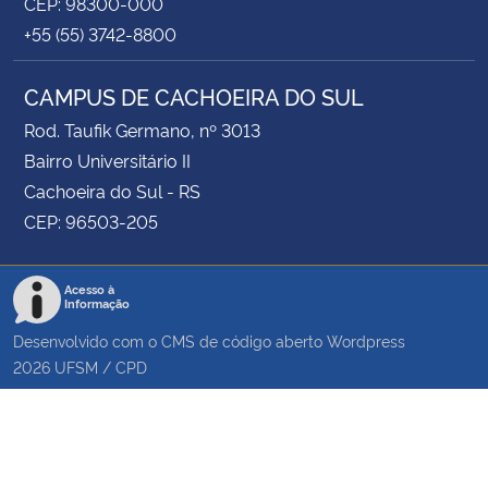
CEP: 98300-000
+55 (55) 3742-8800
CAMPUS DE CACHOEIRA DO SUL
Rod. Taufik Germano, nº 3013
Bairro Universitário II
Cachoeira do Sul - RS
CEP: 96503-205
Acesso à
Informação
Desenvolvido com o CMS de código aberto
Wordpress
2026
UFSM
/
CPD