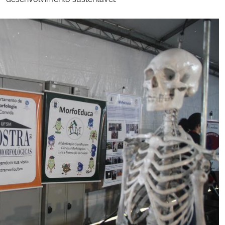
Secretaria-Geral
Secretaria de Governo
Gabinete de Segurança Institucional
Advocacia-Geral da União
Banco Central do Brasil
Planalto