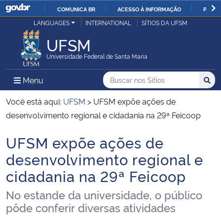
COMUNICA BR
ACESSO À INFORMAÇÃO
PARTI
Casa Civil
LANGUAGES
INTERNATIONAL
SÍTIOS DA UFSM
IR
PARA
UFSM
Ministério da Justiça e Segurança Pública
O
Universidade Federal de Santa Maria
CONTEÚDO
Ministério da Defesa
Buscar no nos Sítios
Busca
Busca:
Menu Principal do Sítio
Menu
Busc
Ministério das Relações Exteriores
Você está aqui:
UFSM
>
UFSM expõe ações de
desenvolvimento regional e cidadania na 29ª Feicoop
Ministério da Economia
UFSM expõe ações de
Início do conteúdo
Ministério da Infraestrutura
desenvolvimento regional e
cidadania na 29ª Feicoop
Ministério da Agricultura, Pecuária e Abastecimento
No estande da universidade, o público
Ministério da Educação
pôde conferir diversas atividades