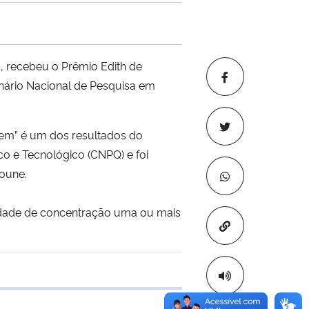
recebeu o Prêmio Edith de
nário Nacional de Pesquisa em
gem” é um dos resultados do
o e Tecnológico (CNPQ) e foi
oune.
ldade de concentração uma ou mais
Copiar para áre
 transferência