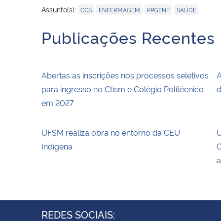
,
,
,
Assunto(s):
CCS
ENFERMAGEM
PPGENF
SAÚDE
Publicações Recentes
Abertas as inscrições nos processos seletivos
A
para ingresso no Ctism e Colégio Politécnico
d
em 2027
UFSM realiza obra no entorno da CEU
U
Indígena
C
a
REDES SOCIAIS: