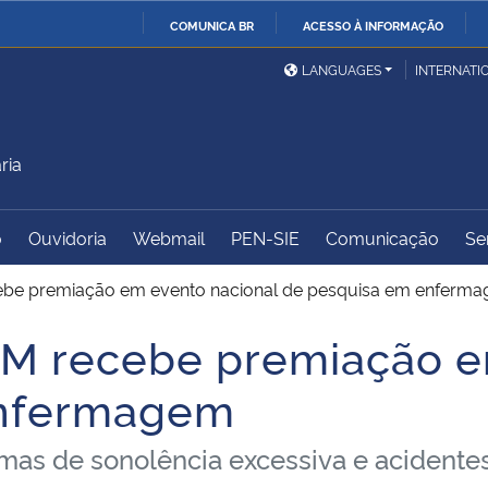
COMUNICA BR
ACESSO À INFORMAÇÃO
Ministério da Defesa
Ministério das Relações
Mini
IR
LANGUAGES
INTERNATI
Exteriores
PARA
O
Ministério da Cidadania
Ministério da Saúde
Mini
CONTEÚDO
ria
o
Ouvidoria
Webmail
PEN-SIE
Comunicação
Se
Ministério do
Controladoria-Geral da
Mini
Desenvolvimento Regional
União
Famí
ebe premiação em evento nacional de pesquisa em enferm
Hum
SM recebe premiação e
Advocacia-Geral da União
Banco Central do Brasil
Plan
enfermagem
as de sonolência excessiva e acidentes