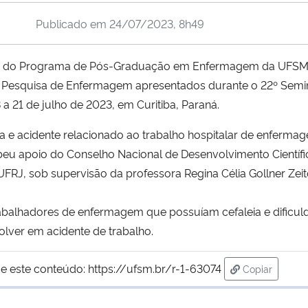
Publicado em
24/07/2023, 8h49
te do Programa de Pós-Graduação em Enfermagem da UFSM, 
re Pesquisa de Enfermagem apresentados durante o 22º Semi
a 21 de julho de 2023, em Curitiba, Paraná.
a e acidente relacionado ao trabalho hospitalar de enferma
eu apoio do Conselho Nacional de Desenvolvimento Científic
RJ, sob supervisão da professora Regina Célia Gollner Zeit
rabalhadores de enfermagem que possuíam cefaleia e dificu
lver em acidente de trabalho.
e este conteúdo:
https://ufsm.br/r-1-63074
Copiar
para área de