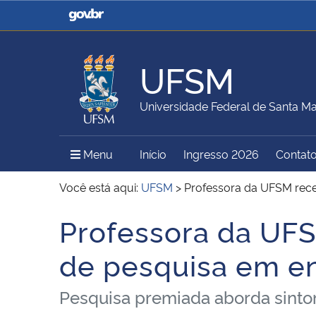
Casa Civil
Ministério da Justiça e
Segurança Pública
UFSM
Ministério da Agricultura,
Ministério da Educação
Universidade Federal de Santa Ma
Pecuária e Abastecimento
Menu Principal do Sítio
Menu
Início
Ingresso 2026
Contat
Ministério do Meio Ambiente
Ministério do Turismo
Você está aqui:
UFSM
>
Professora da UFSM rec
Professora da UF
Início do conteúdo
Secretaria de Governo
Gabinete de Segurança
de pesquisa em 
Institucional
Pesquisa premiada aborda sintom