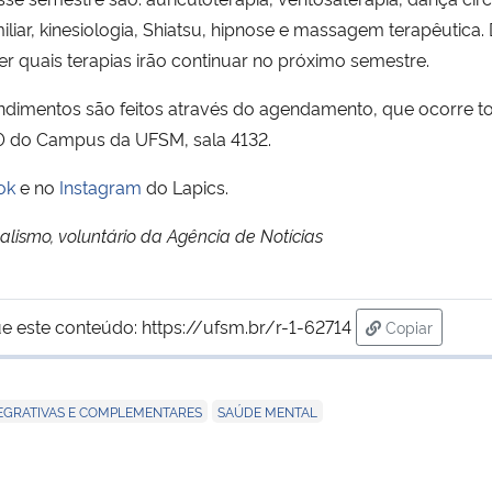
iliar, kinesiologia, Shiatsu, hipnose e massagem terapêutic
ver quais terapias irão continuar no próximo semestre.
endimentos são feitos através do agendamento, que ocorre to
20 do Campus da UFSM, sala 4132.
ok
e no
Instagram
do Lapics.
alismo, voluntário da Agência de Notícias
e este conteúdo:
https://ufsm.br/r-1-62714
Copiar
para área de
,
TEGRATIVAS E COMPLEMENTARES
SAÚDE MENTAL