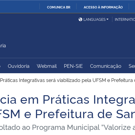
COMUNICA BR
ACESSO À INFORMAÇÃO
Ministério da Defesa
Ministério das Relações
Mini
IR
LANGUAGES
INTERNATI
Exteriores
PARA
O
Ministério da Cidadania
Ministério da Saúde
Mini
CONTEÚDO
ria
o
Ouvidoria
Webmail
PEN-SIE
Comunicação
Se
Ministério do
Controladoria-Geral da
Mini
Desenvolvimento Regional
União
Famí
ráticas Integrativas será viabilizado pela UFSM e Prefeitura
Hum
ia em Práticas Integra
Advocacia-Geral da União
Banco Central do Brasil
Plan
FSM e Prefeitura de Sa
ltado ao Programa Municipal “Valorize a