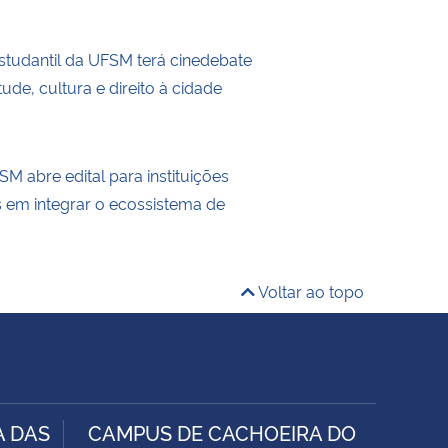
tudantil da UFSM terá cinedebate
ude, cultura e direito à cidade
M abre edital para instituições
s em integrar o ecossistema de
Voltar ao topo
A DAS
CAMPUS DE CACHOEIRA DO