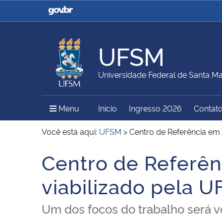
Casa Civil
Ministério da Justiça e
Segurança Pública
UFSM
Ministério da Agricultura,
Ministério da Educação
Universidade Federal de Santa Ma
Pecuária e Abastecimento
Menu Principal do Sítio
Menu
Início
Ingresso 2026
Contat
Ministério do Meio Ambiente
Ministério do Turismo
Você está aqui:
UFSM
>
Centro de Referência em P
Centro de Referênc
Início do conteúdo
Secretaria de Governo
Gabinete de Segurança
viabilizado pela U
Institucional
Um dos focos do trabalho será vo