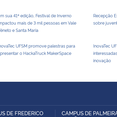
m sua 41ª edição, Festival de Inverno
Recepção Es
mpactou mais de 3 mil pessoas em Vale
sobre juvent
êneto e Santa Maria
novaTec UFSM promove palestras para
InovaTec UFS
presentar o HackaTruck MakerSpace
interessada
inovação
S DE FREDERICO
CAMPUS DE PALMEIR