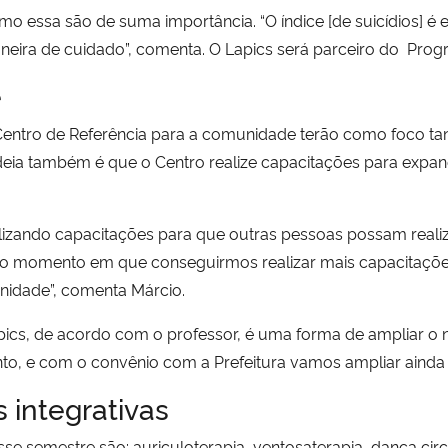
mo essa são de suma importância. “O índice [de suicídios] é
neira de cuidado”, comenta. O Lapics será parceiro do
Progra
e
o Centro de Referência para a comunidade terão como foco ta
ia também é que o Centro realize capacitações para expan
izando capacitações para que outras pessoas possam realizar
o momento em que conseguirmos realizar mais capacitaçõe
nidade”, comenta Márcio.
Lapics, de acordo com o professor, é uma forma de ampliar 
to, e com o convênio com a Prefeitura vamos ampliar ainda
 integrativas
esse semestre são: auriculoterapia, ventosaterapia, dança cir