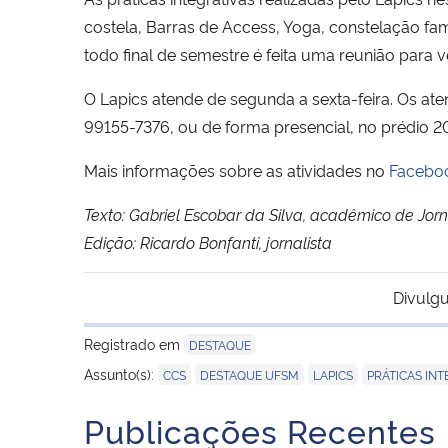
costela, Barras de Access, Yoga, constelação fam
todo final de semestre é feita uma reunião para 
O Lapics atende de segunda a sexta-feira. Os at
99155-7376, ou de forma presencial, no prédio 
Mais informações sobre as atividades no
Facebo
Texto: Gabriel Escobar da Silva, acadêmico de Jorn
Edição: Ricardo Bonfanti, jornalista
Divulgu
Registrado em
DESTAQUE
,
,
,
Assunto(s):
CCS
DESTAQUE UFSM
LAPICS
PRÁTICAS IN
Publicações Recentes