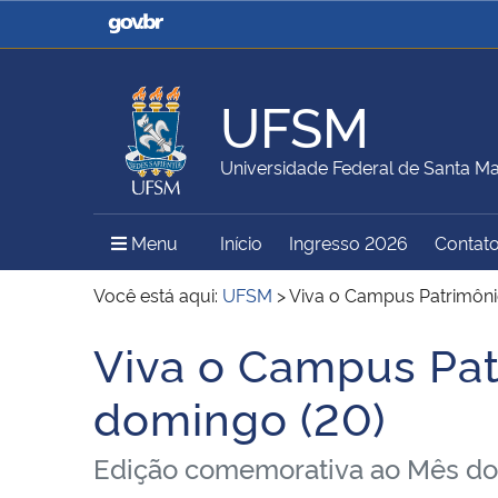
Casa Civil
Ministério da Justiça e
Segurança Pública
UFSM
Ministério da Agricultura,
Ministério da Educação
Universidade Federal de Santa Ma
Pecuária e Abastecimento
Menu Principal do Sítio
Menu
Início
Ingresso 2026
Contat
Ministério do Meio Ambiente
Ministério do Turismo
Você está aqui:
UFSM
>
Viva o Campus Patrimôni
Viva o Campus Pat
Início do conteúdo
Secretaria de Governo
Gabinete de Segurança
domingo (20)
Institucional
Edição comemorativa ao Mês do Pa