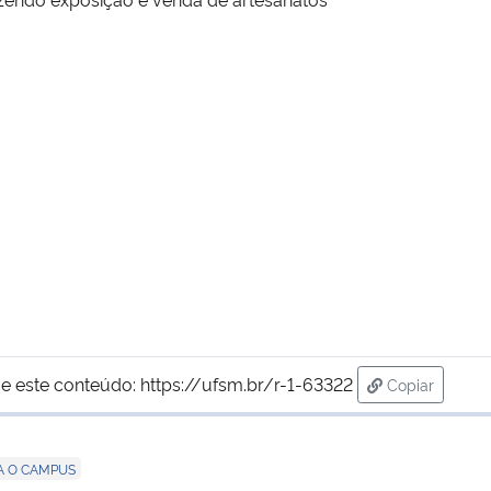
e este conteúdo:
https://ufsm.br/r-1-63322
Copiar
para área de
A O CAMPUS