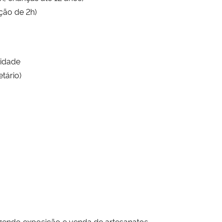
ção de 2h)
Cidade
tário)
fazendo exposição e venda de artesanatos