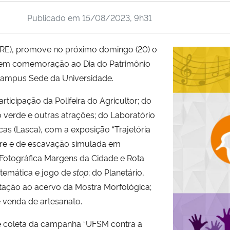
Publicado em
15/08/2023, 9h31
PRE), promove no próximo domingo (20) o
, em comemoração ao Dia do Patrimônio
ampus
Sede da Universidade.
ticipação da Polifeira do Agricultor; do
 verde e outras atrações; do Laboratório
cas (Lasca), com a exposição
“Trajetória
stre e de escavação simulada em
 Fotográfica Margens da Cidade e Rota
 temática e jogo de
stop
; do Planetário,
itação ao acervo da Mostra Morfológica;
 venda de artesanato.
e coleta da campanha “UFSM contra a