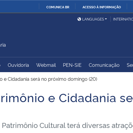
COMUNICA BR
ACESSO À INFORMAÇÃO
Ministério da Defesa
Ministério das Relações
Mini
IR
LANGUAGES
INTERNATI
Exteriores
PARA
O
Ministério da Cidadania
Ministério da Saúde
Mini
CONTEÚDO
ria
o
Ouvidoria
Webmail
PEN-SIE
Comunicação
Se
Ministério do
Controladoria-Geral da
Mini
Desenvolvimento Regional
União
Famí
o e Cidadania será no próximo domingo (20)
Hum
rimônio e Cidadania s
Advocacia-Geral da União
Banco Central do Brasil
Plan
trimônio Cultural terá diversas atraçõe