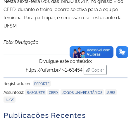
Nesta sexta-feira (25), das 19h30 às 21h, no ginásio 2 do
CEFD, durante o treino, ocorre seletiva para a equipe
feminina.
Para participar, é necessário ser estudante da
UFSM.
Foto: Divulgação
Divulgue este conteúdo:
https://ufsm.br/r-1-63454
Copiar
para área de trans
Registrado em
ESPORTE
,
,
,
,
Assunto(s):
BASQUETE
CEFD
JOGOS UNIVERSITÁRIOS
JUBS
JUGS
Publicações Recentes