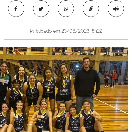
Ministério da Cidadania
Copiar para área 
Ministério da Saúde
Publicado em
23/08/2023, 8h22
Ministério de Minas e Energia
Ministério da Ciência, Tecnologia, Inovações e Comunicações
Ministério do Meio Ambiente
Ministério do Turismo
Ministério do Desenvolvimento Regional
Controladoria-Geral da União
Ministério da Mulher, da Família e dos Direitos Humanos