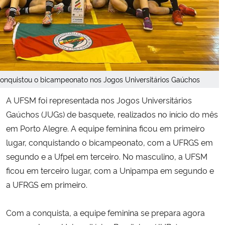
Secretaria-Geral
Secretaria de Governo
Gabinete de Segurança Institucional
conquistou o bicampeonato nos Jogos Universitários Gaúchos
A UFSM foi representada nos Jogos Universitários
Advocacia-Geral da União
Gaúchos (JUGs) de basquete, realizados no início do mês
em Porto Alegre. A
equipe feminina ficou em primeiro
Banco Central do Brasil
lugar, conquistando o bicampeonato, com a UFRGS em
segundo e a Ufpel em terceiro.
No masculino, a UFSM
Planalto
ficou em terceiro lugar, com a Unipampa em segundo e
a UFRGS em primeiro.
Com a conquista, a equipe feminina se prepara agora