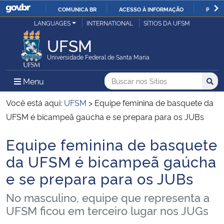
COMUNICA BR
ACESSO À INFORMAÇÃO
PARTI
Casa Civil
LANGUAGES
INTERNATIONAL
SÍTIOS DA UFSM
IR
PARA
UFSM
Ministério da Justiça e Segurança Pública
O
Universidade Federal de Santa Maria
CONTEÚDO
Ministério da Defesa
Buscar no nos Sítios
Busca
Busca:
Menu Principal do Sítio
Menu
Busc
Ministério das Relações Exteriores
Você está aqui:
UFSM
>
Equipe feminina de basquete da
UFSM é bicampeã gaúcha e se prepara para os JUBs
Ministério da Economia
Equipe feminina de basquete
Início do conteúdo
Ministério da Infraestrutura
da UFSM é bicampeã gaúcha
e se prepara para os JUBs
Ministério da Agricultura, Pecuária e Abastecimento
No masculino, equipe que representa a
Ministério da Educação
UFSM ficou em terceiro lugar nos JUGs