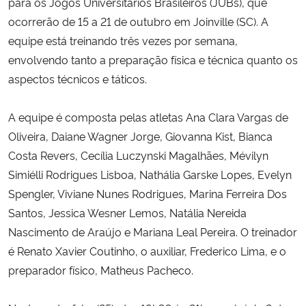
para os Jogos Universitários Brasileiros (JUBs), que
ocorrerão de 15 a 21 de outubro em Joinville (SC). A
equipe está treinando três vezes por semana,
envolvendo tanto a preparação física e técnica quanto os
aspectos técnicos e táticos.
A equipe é composta pelas a
tletas
Ana Clara Vargas de
Oliveira
,
Daiane Wagner Jorge
,
Giovanna Kist,
Bianca
Costa Revers,
Cecília Luczynski Magalhães
,
Mévilyn
Simiélli Rodrigues Lisboa,
Nathália Garske Lopes
,
Evelyn
Spengler
,
Viviane Nunes Rodrigues
,
Marina Ferreira Dos
Santos
,
Jessica Wesner Lemos
,
Natália Nereida
Nascimento de Araújo
e
Mariana Leal Pereira
. O
treinador
é Renato Xavier Coutinho, o a
uxiliar, Frederico Lima, e o
p
reparador físico, Matheus Pacheco.