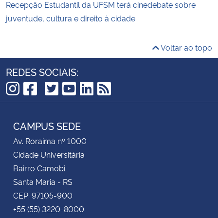
Recepção Estudantil da UFSM terá cinedebate sobre
juventude, cultura e direito à cidade
Voltar ao topo
REDES SOCIAIS:
TikTok
Instagram
Facebook
Twitter
YouTube
LinkedIn
RSS
CAMPUS SEDE
Av. Roraima nº 1000
Cidade Universitária
Bairro Camobi
Santa Maria - RS
CEP: 97105-900
+55 (55) 3220-8000