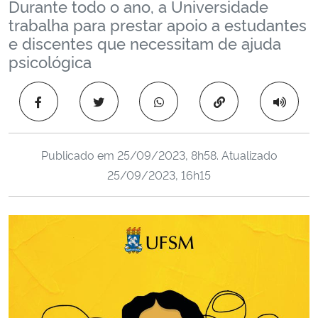
Durante todo o ano, a Universidade
Ministério da Cidadania
trabalha para prestar apoio a estudantes
e discentes que necessitam de ajuda
Ministério da Saúde
psicológica
Ministério de Minas e Energia
Copiar para área 
Ministério da Ciência, Tecnologia, Inovações e Comunicações
Publicado em
25/09/2023, 8h58
. Atualizado
Ministério do Meio Ambiente
25/09/2023, 16h15
Ministério do Turismo
Ministério do Desenvolvimento Regional
Controladoria-Geral da União
Ministério da Mulher, da Família e dos Direitos Humanos