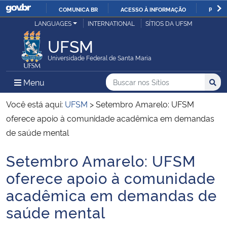
COMUNICA BR
ACESSO À INFORMAÇÃO
PARTI
Casa Civil
LANGUAGES
INTERNATIONAL
SÍTIOS DA UFSM
IR
PARA
UFSM
Ministério da Justiça e Segurança Pública
O
Universidade Federal de Santa Maria
CONTEÚDO
Ministério da Defesa
Buscar no nos Sítios
Busca
Busca:
Menu Principal do Sítio
Menu
Busc
Ministério das Relações Exteriores
Você está aqui:
UFSM
>
Setembro Amarelo: UFSM
oferece apoio à comunidade acadêmica em demandas
Ministério da Economia
de saúde mental
Setembro Amarelo: UFSM
Ministério da Infraestrutura
Início do conteúdo
oferece apoio à comunidade
Ministério da Agricultura, Pecuária e Abastecimento
acadêmica em demandas de
saúde mental
Ministério da Educação