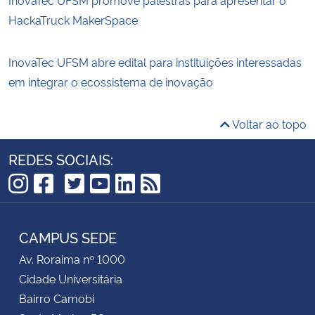
HackaTruck MakerSpace
InovaTec UFSM abre edital para instituições interessadas
em integrar o ecossistema de inovação
Voltar ao topo
REDES SOCIAIS:
TikTok
Instagram
Facebook
Twitter
YouTube
LinkedIn
RSS
CAMPUS SEDE
Av. Roraima nº 1000
Cidade Universitária
Bairro Camobi