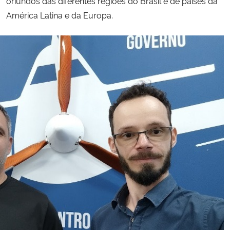
oriundos das diferentes regiões do Brasil e de países da
América Latina e da Europa.
Secretaria-Geral
Secretaria de Governo
Gabinete de Segurança Institucional
Advocacia-Geral da União
Banco Central do Brasil
Planalto