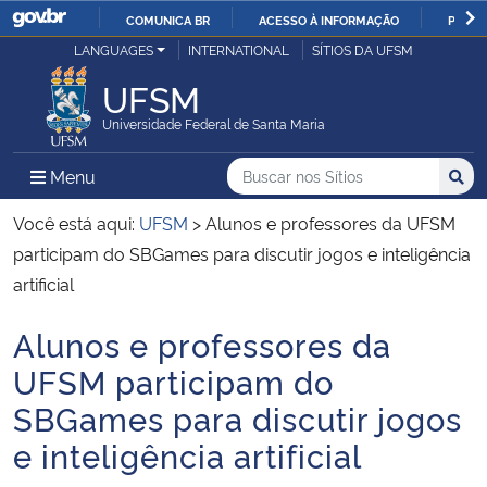
COMUNICA BR
ACESSO À INFORMAÇÃO
PARTI
Casa Civil
LANGUAGES
INTERNATIONAL
SÍTIOS DA UFSM
IR
PARA
UFSM
Ministério da Justiça e Segurança Pública
O
Universidade Federal de Santa Maria
CONTEÚDO
Ministério da Defesa
Buscar no nos Sítios
Busca
Busca:
Menu Principal do Sítio
Menu
Busc
Ministério das Relações Exteriores
Você está aqui:
UFSM
>
Alunos e professores da UFSM
participam do SBGames para discutir jogos e inteligência
Ministério da Economia
artificial
Alunos e professores da
Ministério da Infraestrutura
Início do conteúdo
UFSM participam do
Ministério da Agricultura, Pecuária e Abastecimento
SBGames para discutir jogos
e inteligência artificial
Ministério da Educação