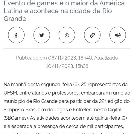
Evento de games é o maior da América
Ministério da Cidadania
Latina e acontece na cidade de Rio
Grande
Ministério da Saúde
Copiar para área 
Ministério de Minas e Energia
Ministério da Ciência, Tecnologia, Inovações e Comunicações
Publicado em
06/11/2023, 16h40
. Atualizado
10/11/2023, 15h38
Ministério do Meio Ambiente
Na manhã desta segunda-feira (6), 25 representantes da
Ministério do Turismo
UFSM, entre alunos e professores, embarcaram rumo ao
município de Rio Grande para participar da 22ª edição do
Ministério do Desenvolvimento Regional
Simpósio Brasileiro de Jogos e Entretenimento Digital
Controladoria-Geral da União
(SBGames). As atividades acontecem até quinta-feira (9)
e é esperada a presença de cerca de mil participantes,
Ministério da Mulher, da Família e dos Direitos Humanos