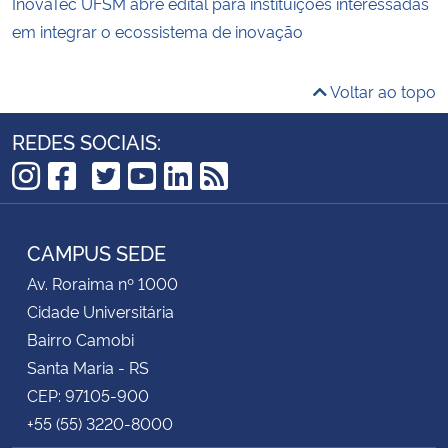
InovaTec UFSM abre edital para instituições interessadas
em integrar o ecossistema de inovação
Voltar ao topo
REDES SOCIAIS:
TikTok
Instagram
Facebook
Twitter
YouTube
LinkedIn
RSS
CAMPUS SEDE
Av. Roraima nº 1000
Cidade Universitária
Bairro Camobi
Santa Maria - RS
CEP: 97105-900
+55 (55) 3220-8000