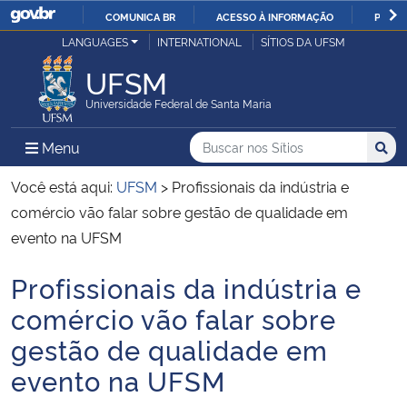
COMUNICA BR
ACESSO À INFORMAÇÃO
PARTI
Casa Civil
LANGUAGES
INTERNATIONAL
SÍTIOS DA UFSM
IR
PARA
UFSM
Ministério da Justiça e Segurança Pública
O
Universidade Federal de Santa Maria
CONTEÚDO
Ministério da Defesa
Buscar no nos Sítios
Busca
Busca:
Menu Principal do Sítio
Menu
Busc
Ministério das Relações Exteriores
Você está aqui:
UFSM
>
Profissionais da indústria e
comércio vão falar sobre gestão de qualidade em
Ministério da Economia
evento na UFSM
Profissionais da indústria e
Ministério da Infraestrutura
Início do conteúdo
comércio vão falar sobre
Ministério da Agricultura, Pecuária e Abastecimento
gestão de qualidade em
evento na UFSM
Ministério da Educação