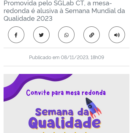
Promovida pelo SGLab CT, a mesa-
Ministério da Cidadania
redonda é alusiva à Semana Mundial da
Qualidade 2023
Ministério da Saúde
Copiar para área 
Ministério de Minas e Energia
Ministério da Ciência, Tecnologia, Inovações e Comunicações
Publicado em
08/11/2023, 18h09
Ministério do Meio Ambiente
Ministério do Turismo
Ministério do Desenvolvimento Regional
Controladoria-Geral da União
Ministério da Mulher, da Família e dos Direitos Humanos