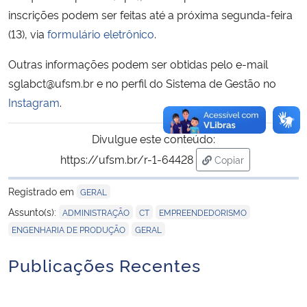
inscrições podem ser feitas até a próxima segunda-feira
(13), via
formulário eletrônico
.
Outras informações podem ser obtidas pelo e-mail
sglabct@ufsm.br e no perfil do Sistema de Gestão no
Instagram
.
Divulgue este conteúdo:
https://ufsm.br/r-1-64428
Copiar
para área de trans
Registrado em
GERAL
,
,
,
Assunto(s):
ADMINISTRAÇÃO
CT
EMPREENDEDORISMO
,
ENGENHARIA DE PRODUÇÃO
GERAL
Publicações Recentes